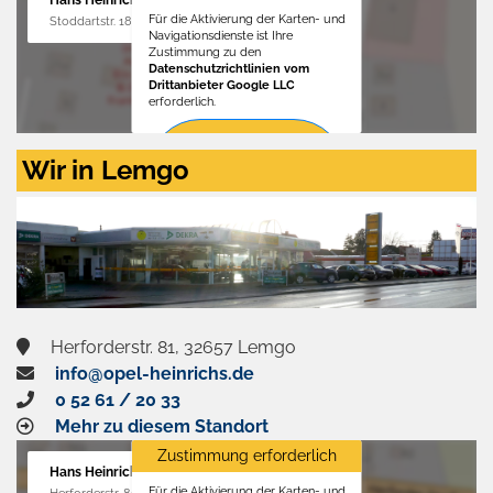
Hans Heinrichs GmbH
Für die Aktivierung der Karten- und
Stoddartstr. 18, 32758 Detmold
Navigationsdienste ist Ihre
Zustimmung zu den
Datenschutzrichtlinien vom
Drittanbieter Google LLC
erforderlich.
Zustimmen
Wir in Lemgo
und
aktivieren
Herforderstr. 81, 32657 Lemgo
info@opel-heinrichs.de
0 52 61 / 20 33
Mehr zu diesem Standort
Zustimmung erforderlich
Hans Heinrichs GmbH
Für die Aktivierung der Karten- und
Herforderstr. 81, 32657 Lemgo