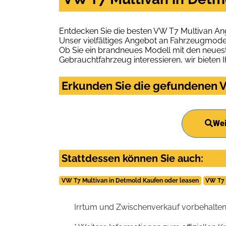
Entdecken Sie die besten VW T7 Multivan An
Unser vielfältiges Angebot an Fahrzeugmodel
Ob Sie ein brandneues Modell mit den neuest
Gebrauchtfahrzeug interessieren, wir bieten I
Erkunden Sie die gefundenen V
Wei
Stattdessen können Sie auch:
VW T7 Multivan in Detmold Kaufen oder leasen
VW T7 
Irrtum und Zwischenverkauf vorbehalten