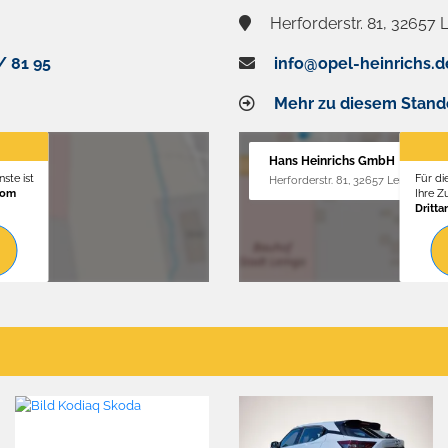
Herforderstr. 81, 32657
/ 81 95
info@opel-heinrichs.d
Mehr zu diesem Stand
Hans Heinrichs GmbH
ste ist
Für di
Herforderstr. 81, 32657 Lemgo
vom
Ihre 
Dritta