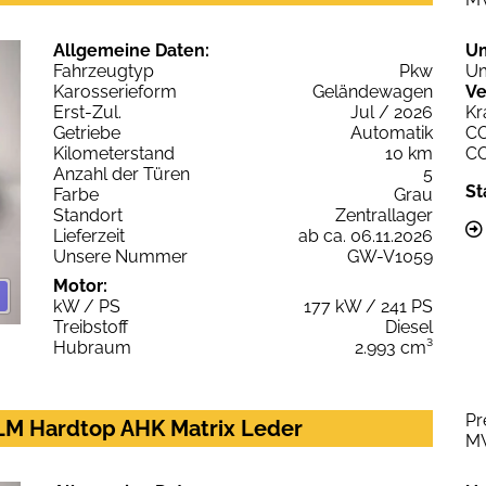
Allgemeine Daten:
U
Fahrzeugtyp
Pkw
Um
Karosserieform
Geländewagen
Ve
Erst-Zul.
Jul / 2026
Kr
Getriebe
Automatik
C
Kilometerstand
10 km
C
Anzahl der Türen
5
St
Farbe
Grau
Standort
Zentrallager
Lieferzeit
ab ca. 06.11.2026
Unsere Nummer
GW-V1059
Motor:
kW / PS
177 kW / 241 PS
Treibstoff
Diesel
Hubraum
2.993 cm³
Pr
LM Hardtop AHK Matrix Leder
M