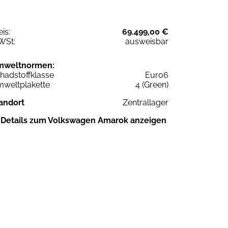
eis:
69.499,00 €
WSt:
ausweisbar
mweltnormen:
hadstoffklasse
Euro6
weltplakette
4 (Green)
andort
Zentrallager
Details zum Volkswagen Amarok anzeigen