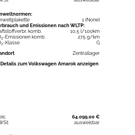
mweltnormen:
weltplakette
1 (None)
rbrauch und Emissionen nach WLTP:
aftstoffverbr. komb.
10,5 l/100km
O
-Emissionen komb.
275 g/km
2
O
-Klasse
G
2
andort
Zentrallager
Details zum Volkswagen Amarok anzeigen
eis:
64.099,00 €
WSt:
ausweisbar