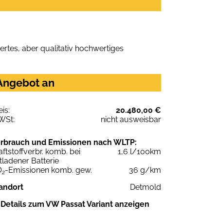
rtes, aber qualitativ hochwertiges
 Angebot an
eis:
20.480,00 €
WSt:
nicht ausweisbar
rbrauch und Emissionen nach WLTP:
aftstoffverbr. komb. bei
1,6 l/100km
tladener Batterie
O
-Emissionen komb. gew.
36 g/km
2
andort
Detmold
Details zum VW Passat Variant anzeigen