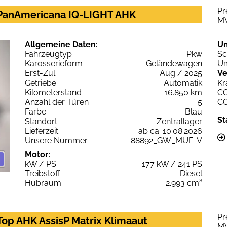
Pr
 PanAmericana IQ-LIGHT AHK
M
Allgemeine Daten:
U
Fahrzeugtyp
Pkw
Sc
Karosserieform
Geländewagen
Um
Erst-Zul.
Aug / 2025
Ve
Getriebe
Automatik
Kr
Kilometerstand
16.850 km
C
Anzahl der Türen
5
C
Farbe
Blau
St
Standort
Zentrallager
Lieferzeit
ab ca. 10.08.2026
Unsere Nummer
88892_GW_MUE-V
Motor:
kW / PS
177 kW / 241 PS
Treibstoff
Diesel
Hubraum
2.993 cm³
Pr
p AHK AssisP Matrix Klimaaut
M