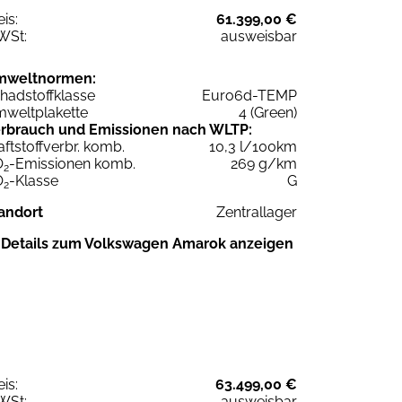
eis:
61.399,00 €
WSt:
ausweisbar
mweltnormen:
hadstoffklasse
Euro6d-TEMP
weltplakette
4 (Green)
rbrauch und Emissionen nach WLTP:
aftstoffverbr. komb.
10,3 l/100km
O
-Emissionen komb.
269 g/km
2
O
-Klasse
G
2
andort
Zentrallager
Details zum Volkswagen Amarok anzeigen
eis:
63.499,00 €
WSt:
ausweisbar