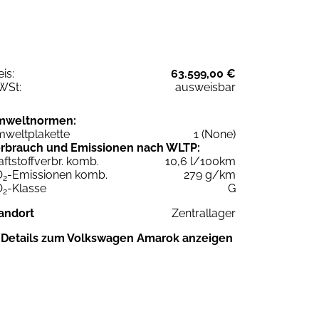
eis:
63.599,00 €
WSt:
ausweisbar
mweltnormen:
weltplakette
1 (None)
rbrauch und Emissionen nach WLTP:
aftstoffverbr. komb.
10,6 l/100km
O
-Emissionen komb.
279 g/km
2
O
-Klasse
G
2
andort
Zentrallager
Details zum Volkswagen Amarok anzeigen