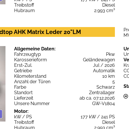
Treibstoff
Diesel
Hubraum
2.993 cm³
Pr
dtop AHK Matrix Leder 20"LM
M
Allgemeine Daten:
U
Fahrzeugtyp
Pkw
Um
Karosserieform
Geländewagen
Ve
Erst-Zul.
Jul / 2026
Kr
Getriebe
Automatik
C
Kilometerstand
10 km
C
Anzahl der Türen
5
St
Farbe
Schwarz
Standort
Zentrallager
Lieferzeit
ab ca. 07.12.2026
Unsere Nummer
GW-V1804
Motor:
kW / PS
177 kW / 241 PS
Treibstoff
Diesel
Hubraum
2.993 cm³