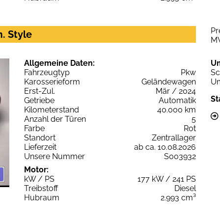
Pr
. Style
M
Allgemeine Daten:
U
Fahrzeugtyp
Pkw
Sc
Karosserieform
Geländewagen
Um
Erst-Zul.
Mär / 2024
St
Getriebe
Automatik
Kilometerstand
40.000 km
Anzahl der Türen
5
Farbe
Rot
Standort
Zentrallager
Lieferzeit
ab ca. 10.08.2026
Unsere Nummer
S003932
Motor:
kW / PS
177 kW / 241 PS
Treibstoff
Diesel
Hubraum
2.993 cm³