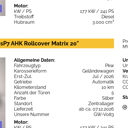
Motor:
kW / PS
177 kW / 241 PS
Treibstoff
Diesel
Hubraum
3.000 cm³
Pr
sP7 AHK Rollcover Matrix 20"
M
Allgemeine Daten:
U
Fahrzeugtyp
Pkw
Um
Karosserieform
Geländewagen
Ve
Erst-Zul.
Jul / 2026
Kr
Getriebe
Automatik
C
Kilometerstand
10 km
C
Anzahl der Türen
5
St
Farbe
Silber
Standort
Zentrallager
Lieferzeit
ab ca. 07.12.2026
Unsere Nummer
GW-V083
Motor:
kW / PS
177 kW / 241 PS