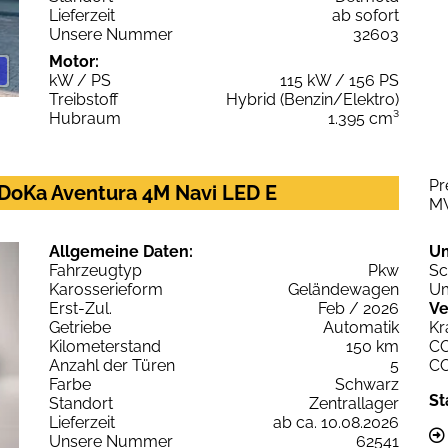
Lieferzeit
ab sofort
Unsere Nummer
32603
Motor:
kW / PS
115 kW / 156 PS
Treibstoff
Hybrid (Benzin/Elektro)
Hubraum
1.395 cm³
Pr
 DoKa Aventura 4M Navi LED E
M
Allgemeine Daten:
U
Fahrzeugtyp
Pkw
Sc
Karosserieform
Geländewagen
Um
Erst-Zul.
Feb / 2026
Ve
Getriebe
Automatik
Kr
Kilometerstand
150 km
C
Anzahl der Türen
5
C
Farbe
Schwarz
St
Standort
Zentrallager
Lieferzeit
ab ca. 10.08.2026
Unsere Nummer
62541