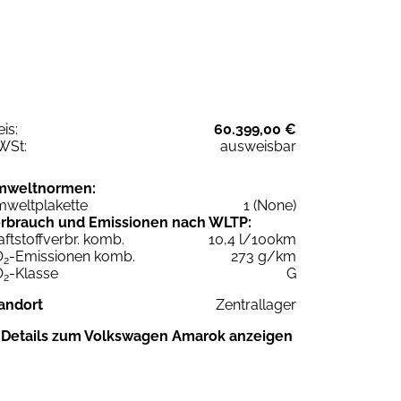
eis:
60.399,00 €
WSt:
ausweisbar
mweltnormen:
weltplakette
1 (None)
rbrauch und Emissionen nach WLTP:
aftstoffverbr. komb.
10,4 l/100km
O
-Emissionen komb.
273 g/km
2
O
-Klasse
G
2
andort
Zentrallager
Details zum Volkswagen Amarok anzeigen