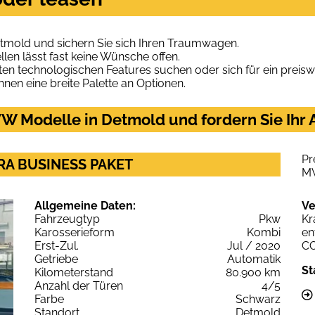
tmold und sichern Sie sich Ihren Traumwagen.
len lässt fast keine Wünsche offen.
en technologischen Features suchen oder sich für ein preiswe
hnen eine breite Palette an Optionen.
W Modelle in Detmold und fordern Sie Ihr
Pr
ERA BUSINESS PAKET
M
Allgemeine Daten:
Ve
Fahrzeugtyp
Pkw
Kr
Karosserieform
Kombi
en
Erst-Zul.
Jul / 2020
C
Getriebe
Automatik
St
Kilometerstand
80.900 km
Anzahl der Türen
4/5
Farbe
Schwarz
Standort
Detmold