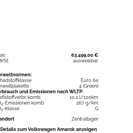
eis:
63.499,00 €
WSt:
ausweisbar
mweltnormen:
hadstoffklasse
Euro 6e
weltplakette
4 (Green)
rbrauch und Emissionen nach WLTP:
aftstoffverbr. komb.
10,2 l/100km
O
-Emissionen komb.
267 g/km
2
O
-Klasse
G
2
andort
Zentrallager
Details zum Volkswagen Amarok anzeigen