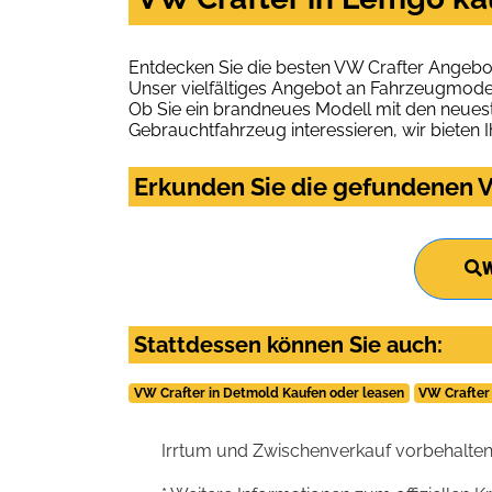
Entdecken Sie die besten VW Crafter Angebo
Unser vielfältiges Angebot an Fahrzeugmodel
Ob Sie ein brandneues Modell mit den neuest
Gebrauchtfahrzeug interessieren, wir bieten I
Erkunden Sie die gefundenen V
W
Stattdessen können Sie auch:
VW Crafter in Detmold Kaufen oder leasen
VW Crafter
Irrtum und Zwischenverkauf vorbehalten