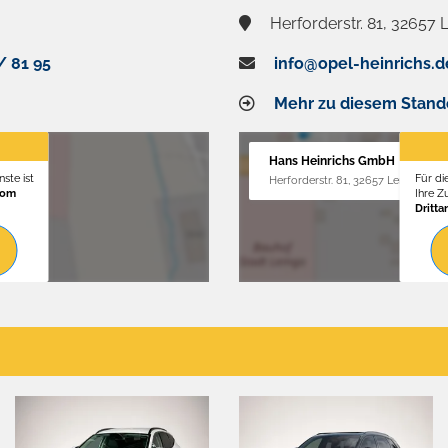
Herforderstr. 81, 32657
/ 81 95
info@opel-heinrichs.d
Mehr zu diesem Stand
Hans Heinrichs GmbH
ste ist
Für di
Herforderstr. 81, 32657 Lemgo
vom
Ihre 
Dritta