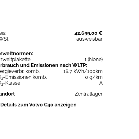
eis:
42.699,00 €
WSt:
ausweisbar
mweltnormen:
weltplakette
1 (None)
rbrauch und Emissionen nach WLTP:
ergieverbr. komb.
18,7 kWh/100km
O
-Emissionen komb.
0 g/km
2
O
-Klasse
A
2
andort
Zentrallager
Details zum Volvo C40 anzeigen