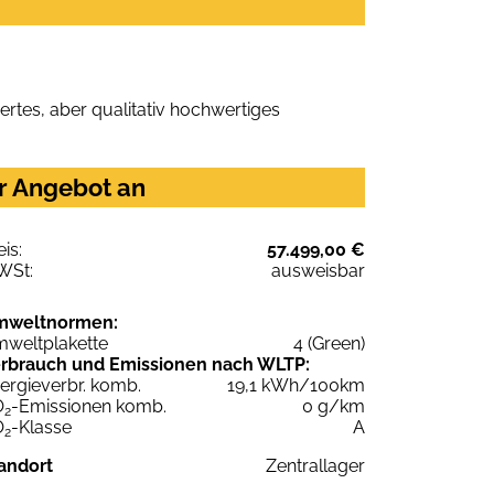
rtes, aber qualitativ hochwertiges
hr Angebot an
eis:
57.499,00 €
WSt:
ausweisbar
mweltnormen:
weltplakette
4 (Green)
rbrauch und Emissionen nach WLTP:
ergieverbr. komb.
19,1 kWh/100km
O
-Emissionen komb.
0 g/km
2
O
-Klasse
A
2
andort
Zentrallager