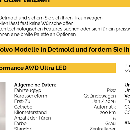
 Detmold und sichern Sie sich Ihren Traumwagen.
len lässt fast keine Wünsche offen.
en technologischen Features suchen oder sich für ein preiswe
hnen eine breite Palette an Optionen.
olvo Modelle in Detmold und fordern Sie I
Pr
formance AWD Ultra LED
M
Allgemeine Daten:
U
Fahrzeugtyp
Pkw
Um
Karosserieform
Geländewagen
Ve
Erst-Zul.
Jan / 2026
En
Getriebe
Automatik
C
Kilometerstand
200 km
C
Anzahl der Türen
5
St
Farbe
Grau
Standort
Zentrallager