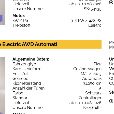
Lieferzeit
ab ca. 10.08.2026
Unsere Nummer
SS154135
Motor:
kW / PS
315 kW / 428 PS
Treibstoff
Elektro
Pr
e Electric AWD Automati
M
Allgemeine Daten:
U
Fahrzeugtyp
Pkw
Um
Karosserieform
Geländewagen
Ve
Erst-Zul.
Mär / 2023
En
Getriebe
Automatik
C
Kilometerstand
31.250 km
C
Anzahl der Türen
5
St
Farbe
Schwarz
Standort
Zentrallager
Lieferzeit
ab ca. 10.08.2026
Unsere Nummer
P2056462