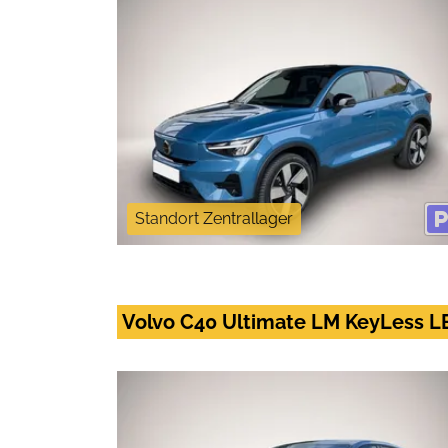
Standort Zentrallager
Volvo C40 Ultimate LM KeyLess L