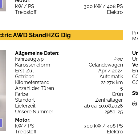
Motor:
kW / PS
300 kW / 408 PS
Treibstoff
Elektro
Pr
ectric AWD StandHZG Dig
M
Allgemeine Daten:
U
Fahrzeugtyp
Pkw
Um
Karosserieform
Geländewagen
Ve
Erst-Zul.
Apr / 2024
En
Getriebe
Automatik
C
Kilometerstand
22.278 km
C
Anzahl der Türen
5
St
Farbe
Grün
Standort
Zentrallager
Lieferzeit
ab ca. 10.08.2026
Unsere Nummer
2980-25
Motor:
kW / PS
300 kW / 408 PS
Treibstoff
Elektro