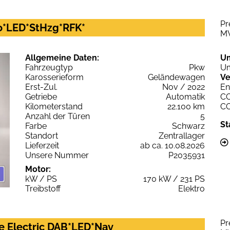
Pr
no*LED*StHzg*RFK*
M
Allgemeine Daten:
U
Fahrzeugtyp
Pkw
Um
Karosserieform
Geländewagen
Ve
Erst-Zul.
Nov / 2022
En
Getriebe
Automatik
C
Kilometerstand
22.100 km
C
Anzahl der Türen
5
St
Farbe
Schwarz
Standort
Zentrallager
Lieferzeit
ab ca. 10.08.2026
Unsere Nummer
P2035931
Motor:
kW / PS
170 kW / 231 PS
Treibstoff
Elektro
Pr
e Electric DAB*LED*Nav