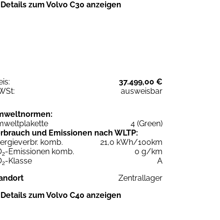
Details zum Volvo C30 anzeigen
eis:
37.499,00 €
WSt:
ausweisbar
mweltnormen:
weltplakette
4 (Green)
rbrauch und Emissionen nach WLTP:
ergieverbr. komb.
21,0 kWh/100km
O
-Emissionen komb.
0 g/km
2
O
-Klasse
A
2
andort
Zentrallager
Details zum Volvo C40 anzeigen