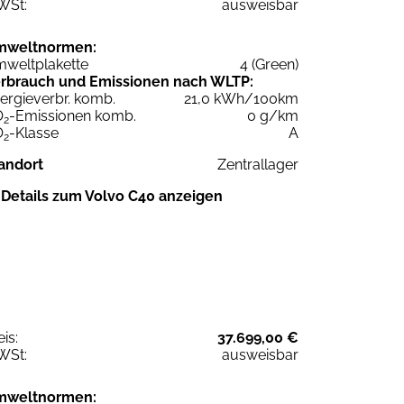
WSt:
ausweisbar
mweltnormen:
weltplakette
4 (Green)
rbrauch und Emissionen nach WLTP:
ergieverbr. komb.
21,0 kWh/100km
O
-Emissionen komb.
0 g/km
2
O
-Klasse
A
2
andort
Zentrallager
Details zum Volvo C40 anzeigen
eis:
37.699,00 €
WSt:
ausweisbar
mweltnormen: