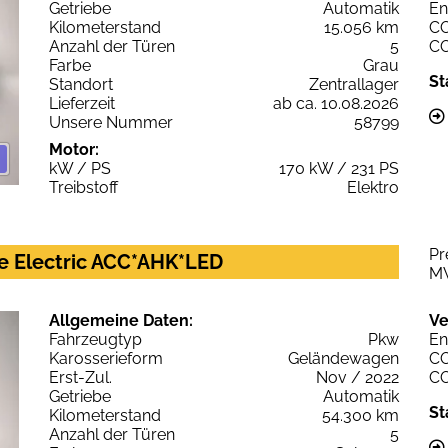
Getriebe
Automatik
En
Kilometerstand
15.056 km
C
Anzahl der Türen
5
C
Farbe
Grau
St
Standort
Zentrallager
Lieferzeit
ab ca. 10.08.2026
Unsere Nummer
58799
Motor:
kW / PS
170 kW / 231 PS
Treibstoff
Elektro
Pr
e Electric ACC*AHK*LED
M
Allgemeine Daten:
Ve
Fahrzeugtyp
Pkw
En
Karosserieform
Geländewagen
C
Erst-Zul.
Nov / 2022
C
Getriebe
Automatik
St
Kilometerstand
54.300 km
Anzahl der Türen
5