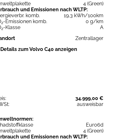
weltplakette
4 (Green)
rbrauch und Emissionen nach WLTP:
ergieverbr. komb.
19,3 kWh/100km
O
-Emissionen komb.
0 g/km
2
O
-Klasse
A
2
andort
Zentrallager
Details zum Volvo C40 anzeigen
eis:
34.999,00 €
WSt:
ausweisbar
mweltnormen:
hadstoffklasse
Euro6d
weltplakette
4 (Green)
rbrauch und Emissionen nach WLTP: