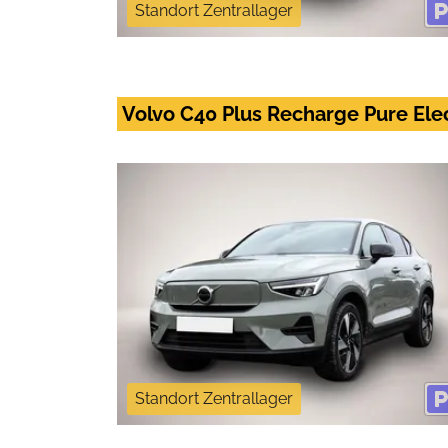
Standort Zentrallager
Volvo C40 Plus Recharge Pure El
Standort Zentrallager