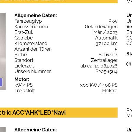
M
Allgemeine Daten:
U
Fahrzeugtyp
Pkw
Um
Karosserieform
Geländewagen
Ve
Erst-Zul.
Mär / 2023
En
Getriebe
Automatik
C
Kilometerstand
37.100 km
C
Anzahl der Türen
5
St
Farbe
Schwarz
Standort
Zentrallager
Lieferzeit
ab ca. 10.08.2026
Unsere Nummer
P2056564
Motor:
kW / PS
300 kW / 408 PS
Treibstoff
Elektro
Pr
ctric ACC*AHK*LED*Navi
M
Allgemeine Daten:
U