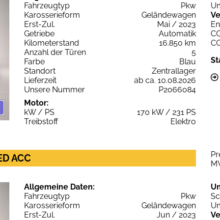
Fahrzeugtyp
Pkw
Um
Karosserieform
Geländewagen
Ve
Erst-Zul.
Mai / 2023
En
Getriebe
Automatik
C
Kilometerstand
16.850 km
C
Anzahl der Türen
5
St
Farbe
Blau
Standort
Zentrallager
Lieferzeit
ab ca. 10.08.2026
Unsere Nummer
P2066084
Motor:
kW / PS
170 kW / 231 PS
Treibstoff
Elektro
Pr
ED ACC
M
Allgemeine Daten:
U
Fahrzeugtyp
Pkw
Sc
Karosserieform
Geländewagen
Um
Erst-Zul.
Jun / 2023
Ve