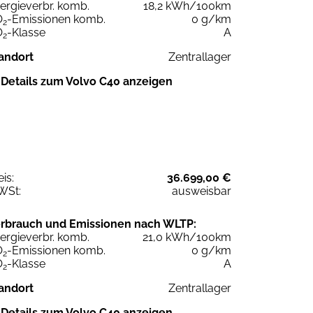
ergieverbr. komb.
18,2 kWh/100km
O
-Emissionen komb.
0 g/km
2
O
-Klasse
A
2
andort
Zentrallager
Details zum Volvo C40 anzeigen
eis:
36.699,00 €
WSt:
ausweisbar
rbrauch und Emissionen nach WLTP:
ergieverbr. komb.
21,0 kWh/100km
O
-Emissionen komb.
0 g/km
2
O
-Klasse
A
2
andort
Zentrallager
Details zum Volvo C40 anzeigen