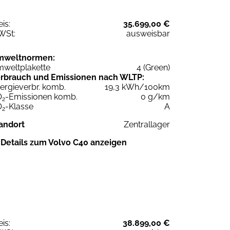
eis:
35.699,00 €
WSt:
ausweisbar
mweltnormen:
weltplakette
4 (Green)
rbrauch und Emissionen nach WLTP:
ergieverbr. komb.
19,3 kWh/100km
O
-Emissionen komb.
0 g/km
2
O
-Klasse
A
2
andort
Zentrallager
Details zum Volvo C40 anzeigen
eis:
38.899,00 €