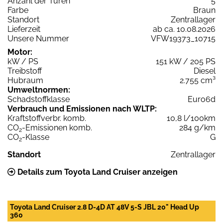
Anzahl der Türen
5
Farbe
Braun
Standort
Zentrallager
Lieferzeit
ab ca. 10.08.2026
Unsere Nummer
VFW19373_10715
Motor:
kW / PS
151 kW / 205 PS
Treibstoff
Diesel
Hubraum
2.755 cm³
Umweltnormen:
Schadstoffklasse
Euro6d
Verbrauch und Emissionen nach WLTP:
Kraftstoffverbr. komb.
10,8 l/100km
CO
-Emissionen komb.
284 g/km
2
CO
-Klasse
G
2
Standort
Zentrallager
Details zum Toyota Land Cruiser anzeigen
Toyota Land Cruiser 2.8 D-4D AT 48V 5-S JBL 20" Head Up
360