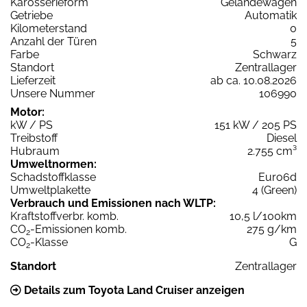
Karosserieform
Geländewagen
Getriebe
Automatik
Kilometerstand
0
Anzahl der Türen
5
Farbe
Schwarz
Standort
Zentrallager
Lieferzeit
ab ca. 10.08.2026
Unsere Nummer
106990
Motor:
kW / PS
151 kW / 205 PS
Treibstoff
Diesel
Hubraum
2.755 cm³
Umweltnormen:
Schadstoffklasse
Euro6d
Umweltplakette
4 (Green)
Verbrauch und Emissionen nach WLTP:
Kraftstoffverbr. komb.
10,5 l/100km
CO
-Emissionen komb.
275 g/km
2
CO
-Klasse
G
2
Standort
Zentrallager
Details zum Toyota Land Cruiser anzeigen