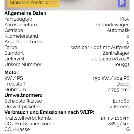
Standort Zentrallager
Allgemeine Daten:
Fahrzeugtyp
Pkw
Karosserieform
Geländewagen
Getriebe
Automatik
Kilometerstand
0
Anzahl der Türen
5
Farbe
wählbar - ggf. mit Aufpreis
Standort
Zentrallager
Lieferzeit
ab ca. 10.08.2026
Unsere Nummer
106991
Motor:
kW / PS
150 kW / 204 PS
Treibstoff
Diesel
Hubraum
2.755 cm³
Umweltnormen:
Schadstoffklasse
Euro6d
Umweltplakette
4 (Green)
Verbrauch und Emissionen nach WLTP:
Kraftstoffverbr. komb.
13,4 l/100km
CO
-Emissionen komb.
288 g/km
2
CO
-Klasse
G
2