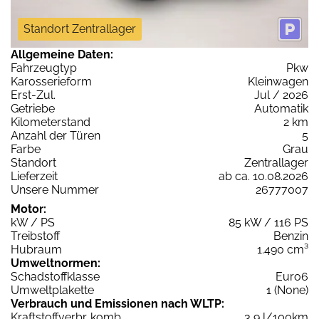
Standort Zentrallager
Allgemeine Daten:
Fahrzeugtyp
Pkw
Karosserieform
Kleinwagen
Erst-Zul.
Jul / 2026
Getriebe
Automatik
Kilometerstand
2 km
Anzahl der Türen
5
Farbe
Grau
Standort
Zentrallager
Lieferzeit
ab ca. 10.08.2026
Unsere Nummer
26777007
Motor:
kW / PS
85 kW / 116 PS
Treibstoff
Benzin
Hubraum
1.490 cm³
Umweltnormen:
Schadstoffklasse
Euro6
Umweltplakette
1 (None)
Verbrauch und Emissionen nach WLTP:
Kraftstoffverbr. komb.
3,9 l/100km