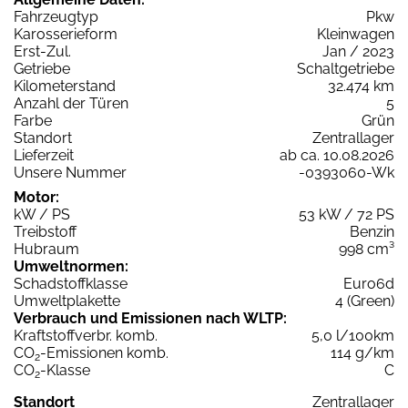
Fahrzeugtyp
Pkw
Karosserieform
Kleinwagen
Erst-Zul.
Jan / 2023
Getriebe
Schaltgetriebe
Kilometerstand
32.474 km
Anzahl der Türen
5
Farbe
Grün
Standort
Zentrallager
Lieferzeit
ab ca. 10.08.2026
Unsere Nummer
-0393060-Wk
Motor:
kW / PS
53 kW / 72 PS
Treibstoff
Benzin
Hubraum
998 cm³
Umweltnormen:
Schadstoffklasse
Euro6d
Umweltplakette
4 (Green)
Verbrauch und Emissionen nach WLTP:
Kraftstoffverbr. komb.
5,0 l/100km
CO
-Emissionen komb.
114 g/km
2
CO
-Klasse
C
2
Standort
Zentrallager