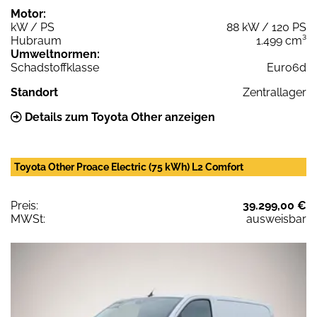
Motor:
kW / PS
88 kW / 120 PS
Hubraum
1.499 cm³
Umweltnormen:
Schadstoffklasse
Euro6d
Standort
Zentrallager
Details zum Toyota Other anzeigen
Toyota Other Proace Electric (75 kWh) L2 Comfort
Preis:
39.299,00 €
MWSt:
ausweisbar