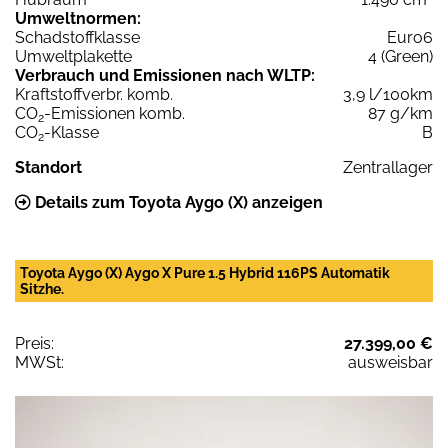
Umweltnormen:
Schadstoffklasse
Euro6
Umweltplakette
4 (Green)
Verbrauch und Emissionen nach WLTP:
Kraftstoffverbr. komb.
3,9 l/100km
CO
-Emissionen komb.
87 g/km
2
CO
-Klasse
B
2
Standort
Zentrallager
Details zum Toyota Aygo (X) anzeigen
Toyota Aygo (X) Aygo X Pure 1.5 Hybrid 116PS Automatik
Sitzhe.
Preis:
27.399,00 €
MWSt:
ausweisbar