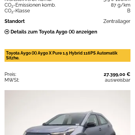
CO
-Emissionen komb.
87 g/km
2
CO
-Klasse
B
2
Standort
Zentrallager
Details zum Toyota Aygo (X) anzeigen
Toyota Aygo (X) Aygo X Pure 1.5 Hybrid 116PS Automatik
Sitzhe.
Preis:
27.399,00 €
MWSt:
ausweisbar