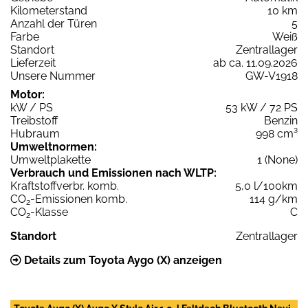
Kilometerstand
10 km
Anzahl der Türen
5
Farbe
Weiß
Standort
Zentrallager
Lieferzeit
ab ca. 11.09.2026
Unsere Nummer
GW-V1918
Motor:
kW / PS
53 kW / 72 PS
Treibstoff
Benzin
Hubraum
998 cm³
Umweltnormen:
Umweltplakette
1 (None)
Verbrauch und Emissionen nach WLTP:
Kraftstoffverbr. komb.
5,0 l/100km
CO
-Emissionen komb.
114 g/km
2
CO
-Klasse
C
2
Standort
Zentrallager
Details zum Toyota Aygo (X) anzeigen