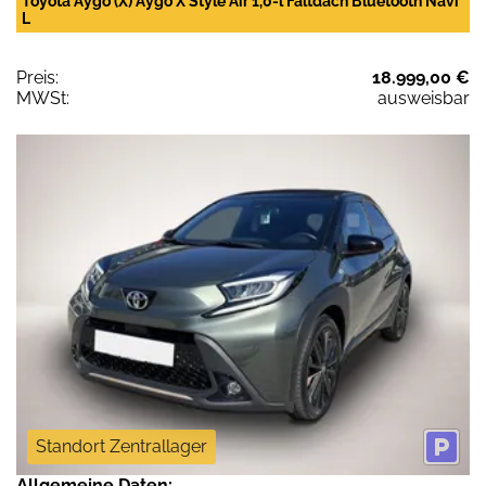
Toyota Aygo (X) Aygo X Style Air 1,0-l Faltdach Bluetooth Navi
L
Preis:
18.999,00 €
MWSt:
ausweisbar
Standort Zentrallager
Allgemeine Daten: