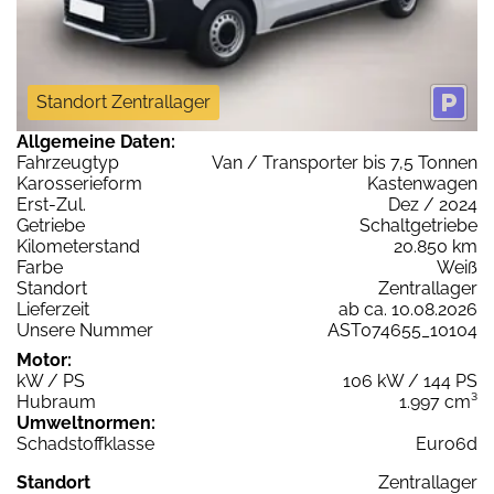
Standort Zentrallager
Allgemeine Daten:
Fahrzeugtyp
Van / Transporter bis 7,5 Tonnen
Karosserieform
Kastenwagen
Erst-Zul.
Dez / 2024
Getriebe
Schaltgetriebe
Kilometerstand
20.850 km
Farbe
Weiß
Standort
Zentrallager
Lieferzeit
ab ca. 10.08.2026
Unsere Nummer
AST074655_10104
Motor:
kW / PS
106 kW / 144 PS
Hubraum
1.997 cm³
Umweltnormen:
Schadstoffklasse
Euro6d
Standort
Zentrallager