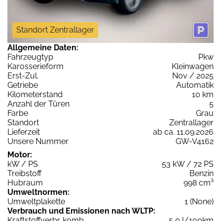
Standort Zentrallager
Allgemeine Daten:
Fahrzeugtyp
Pkw
Karosserieform
Kleinwagen
Erst-Zul.
Nov / 2025
Getriebe
Automatik
Kilometerstand
10 km
Anzahl der Türen
5
Farbe
Grau
Standort
Zentrallager
Lieferzeit
ab ca. 11.09.2026
Unsere Nummer
GW-V4162
Motor:
kW / PS
53 kW / 72 PS
Treibstoff
Benzin
Hubraum
998 cm³
Umweltnormen:
Umweltplakette
1 (None)
Verbrauch und Emissionen nach WLTP:
Kraftstoffverbr. komb.
5,0 l/100km