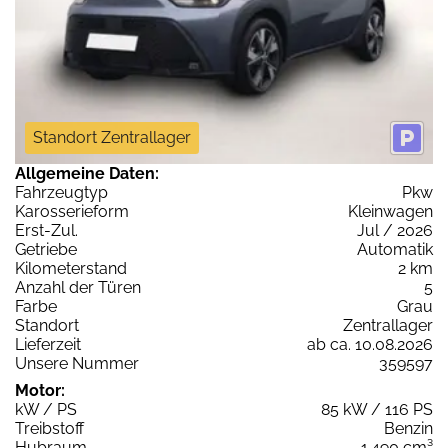
Standort Zentrallager
Allgemeine Daten:
Fahrzeugtyp
Pkw
Karosserieform
Kleinwagen
Erst-Zul.
Jul / 2026
Getriebe
Automatik
Kilometerstand
2 km
Anzahl der Türen
5
Farbe
Grau
Standort
Zentrallager
Lieferzeit
ab ca. 10.08.2026
Unsere Nummer
359597
Motor:
kW / PS
85 kW / 116 PS
Treibstoff
Benzin
Hubraum
1.490 cm³