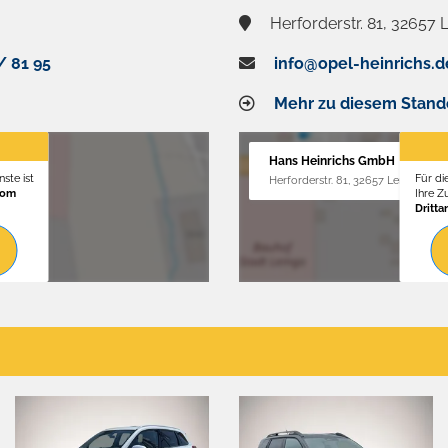
Herforderstr. 81, 32657
/ 81 95
info@opel-heinrichs.d
Mehr zu diesem Stand
Hans Heinrichs GmbH
ste ist
Für di
Herforderstr. 81, 32657 Lemgo
vom
Ihre 
Dritta