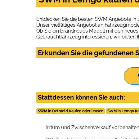
Entdecken Sie die besten SWM Angebote in 
Unser vielfältiges Angebot an Fahrzeugmodel
Ob Sie ein brandneues Modell mit den neuest
Gebrauchtfahrzeug interessieren, wir bieten I
Erkunden Sie die gefundenen S
Stattdessen können Sie auch:
SWM in Detmold Kaufen oder leasen
SWM in Lemgo Ka
Irrtum und Zwischenverkauf vorbehalten