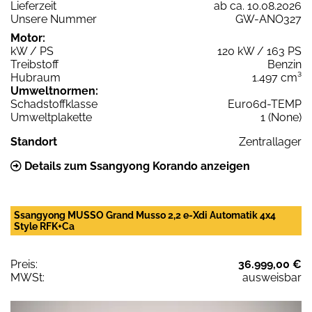
Lieferzeit
ab ca. 10.08.2026
Unsere Nummer
GW-ANO327
Motor:
kW / PS
120 kW / 163 PS
Treibstoff
Benzin
Hubraum
1.497 cm³
Umweltnormen:
Schadstoffklasse
Euro6d-TEMP
Umweltplakette
1 (None)
Standort
Zentrallager
Details zum Ssangyong Korando anzeigen
Ssangyong MUSSO Grand Musso 2,2 e-Xdi Automatik 4x4
Style RFK+Ca
Preis:
36.999,00 €
MWSt:
ausweisbar