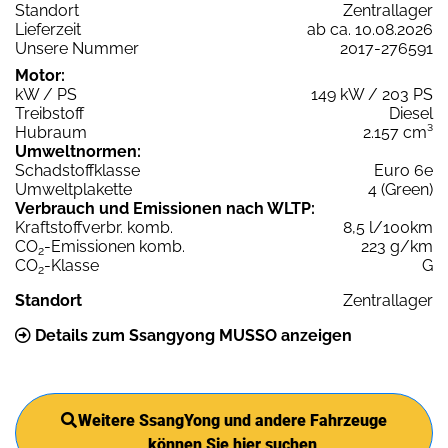
Standort
Zentrallager
Lieferzeit
ab ca. 10.08.2026
Unsere Nummer
2017-276591
Motor:
kW / PS
149 kW / 203 PS
Treibstoff
Diesel
Hubraum
2.157 cm³
Umweltnormen:
Schadstoffklasse
Euro 6e
Umweltplakette
4 (Green)
Verbrauch und Emissionen nach WLTP:
Kraftstoffverbr. komb.
8,5 l/100km
CO
-Emissionen komb.
223 g/km
2
CO
-Klasse
G
2
Standort
Zentrallager
Details zum Ssangyong MUSSO anzeigen
Weitere SsangYong und andere Fahrzeuge
können Sie hier suchen