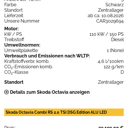
Farbe
Schwarz
Standort
Zentrallager
Lieferzeit
ab ca. 10.08.2026
Unsere Nummer
CAR3029694
Motor:
kW / PS
110 kW / 150 PS
Treibstoff
Diesel
Umweltnormen:
Umweltplakette
1 (None)
Verbrauch und Emissionen nach WLTP:
Kraftstoffverbr. komb.
4,6 l/100km
CO
-Emissionen komb.
122 g/km
2
CO
-Klasse
D
2
Standort
Zentrallager
Details zum Skoda Octavia anzeigen
Skoda Octavia Combi RS 2.0 TSI DSG Edition ALU LED
Preis:
39.199,00 €