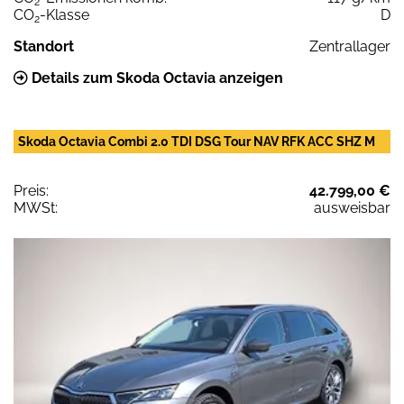
2
CO
-Klasse
D
2
Standort
Zentrallager
Details zum Skoda Octavia anzeigen
Skoda Octavia Combi 2.0 TDI DSG Tour NAV RFK ACC SHZ M
Preis:
42.799,00 €
MWSt:
ausweisbar