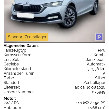
Standort Zentrallager
Allgemeine Daten:
Fahrzeugtyp
Pkw
Karosserieform
Kombi
Erst-Zul.
Jan / 2023
Getriebe
Automatik
Kilometerstand
32.558 km
Anzahl der Türen
5
Farbe
Silber
Standort
Zentrallager
Lieferzeit
ab ca. 10.08.2026
Unsere Nummer
075949
Motor:
kW / PS
110 kW / 150 PS
Hubraum
1.968 cm³