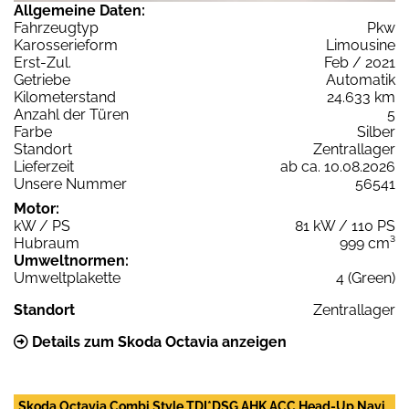
Allgemeine Daten:
Fahrzeugtyp
Pkw
Karosserieform
Limousine
Erst-Zul.
Feb / 2021
Getriebe
Automatik
Kilometerstand
24.633 km
Anzahl der Türen
5
Farbe
Silber
Standort
Zentrallager
Lieferzeit
ab ca. 10.08.2026
Unsere Nummer
56541
Motor:
kW / PS
81 kW / 110 PS
Hubraum
999 cm³
Umweltnormen:
Umweltplakette
4 (Green)
Standort
Zentrallager
Details zum Skoda Octavia anzeigen
Skoda Octavia Combi Style TDI*DSG AHK ACC Head-Up Navi