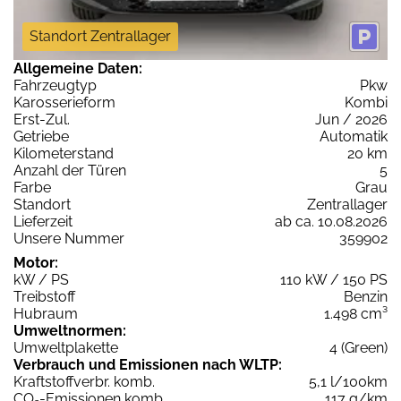
Standort Zentrallager
Allgemeine Daten:
Fahrzeugtyp
Pkw
Karosserieform
Kombi
Erst-Zul.
Jun / 2026
Getriebe
Automatik
Kilometerstand
20 km
Anzahl der Türen
5
Farbe
Grau
Standort
Zentrallager
Lieferzeit
ab ca. 10.08.2026
Unsere Nummer
359902
Motor:
kW / PS
110 kW / 150 PS
Treibstoff
Benzin
Hubraum
1.498 cm³
Umweltnormen:
Umweltplakette
4 (Green)
Verbrauch und Emissionen nach WLTP:
Kraftstoffverbr. komb.
5,1 l/100km
CO
-Emissionen komb.
117 g/km