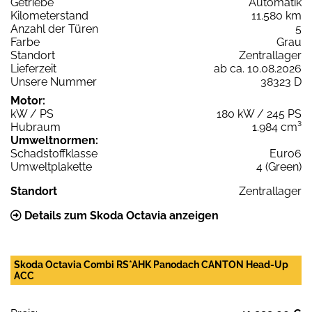
Getriebe
Automatik
Kilometerstand
11.580 km
Anzahl der Türen
5
Farbe
Grau
Standort
Zentrallager
Lieferzeit
ab ca. 10.08.2026
Unsere Nummer
38323 D
Motor:
kW / PS
180 kW / 245 PS
Hubraum
1.984 cm³
Umweltnormen:
Schadstoffklasse
Euro6
Umweltplakette
4 (Green)
Standort
Zentrallager
Details zum Skoda Octavia anzeigen
Skoda Octavia Combi RS*AHK Panodach CANTON Head-Up
ACC