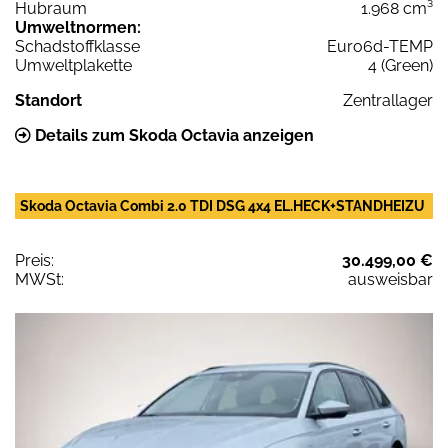
Hubraum
1.968 cm³
Umweltnormen:
Schadstoffklasse
Euro6d-TEMP
Umweltplakette
4 (Green)
Standort
Zentrallager
Details zum Skoda Octavia anzeigen
Skoda Octavia Combi 2.0 TDI DSG 4x4 EL.HECK+STANDHEIZU
Preis:
30.499,00 €
MWSt:
ausweisbar