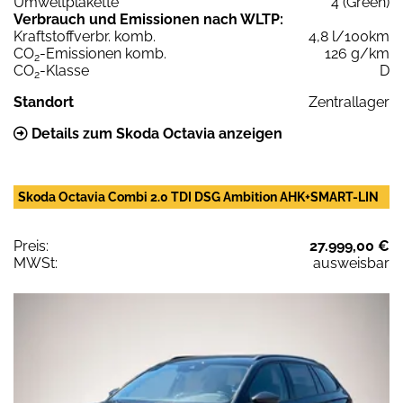
Umweltplakette
4 (Green)
Verbrauch und Emissionen nach WLTP:
Kraftstoffverbr. komb.
4,8 l/100km
CO
-Emissionen komb.
126 g/km
2
CO
-Klasse
D
2
Standort
Zentrallager
Details zum Skoda Octavia anzeigen
Skoda Octavia Combi 2.0 TDI DSG Ambition AHK+SMART-LIN
Preis:
27.999,00 €
MWSt:
ausweisbar