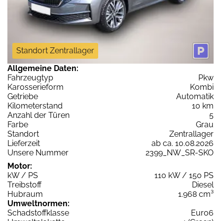
Standort Zentrallager
Allgemeine Daten:
Fahrzeugtyp
Pkw
Karosserieform
Kombi
Getriebe
Automatik
Kilometerstand
10 km
Anzahl der Türen
5
Farbe
Grau
Standort
Zentrallager
Lieferzeit
ab ca. 10.08.2026
Unsere Nummer
2399_NW_SR-SKO
Motor:
kW / PS
110 kW / 150 PS
Treibstoff
Diesel
Hubraum
1.968 cm³
Umweltnormen:
Schadstoffklasse
Euro6