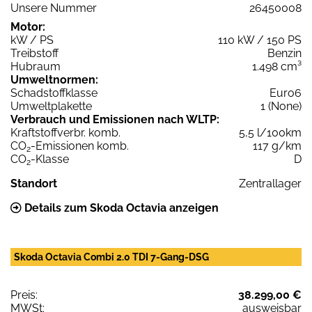
Unsere Nummer
26450008
Motor:
kW / PS
110 kW / 150 PS
Treibstoff
Benzin
Hubraum
1.498 cm³
Umweltnormen:
Schadstoffklasse
Euro6
Umweltplakette
1 (None)
Verbrauch und Emissionen nach WLTP:
Kraftstoffverbr. komb.
5,5 l/100km
CO
-Emissionen komb.
117 g/km
2
CO
-Klasse
D
2
Standort
Zentrallager
Details zum Skoda Octavia anzeigen
Skoda Octavia Combi 2.0 TDI 7-Gang-DSG
Preis:
38.299,00 €
MWSt:
ausweisbar