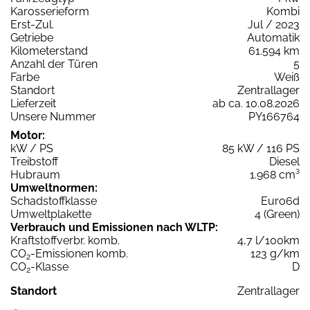
Karosserieform
Kombi
Erst-Zul.
Jul / 2023
Getriebe
Automatik
Kilometerstand
61.594 km
Anzahl der Türen
5
Farbe
Weiß
Standort
Zentrallager
Lieferzeit
ab ca. 10.08.2026
Unsere Nummer
PY166764
Motor:
kW / PS
85 kW / 116 PS
Treibstoff
Diesel
Hubraum
1.968 cm³
Umweltnormen:
Schadstoffklasse
Euro6d
Umweltplakette
4 (Green)
Verbrauch und Emissionen nach WLTP:
Kraftstoffverbr. komb.
4,7 l/100km
CO
-Emissionen komb.
123 g/km
2
CO
-Klasse
D
2
Standort
Zentrallager