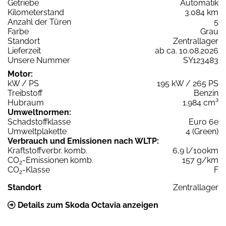
Getriebe
Automatik
Kilometerstand
3.084 km
Anzahl der Türen
5
Farbe
Grau
Standort
Zentrallager
Lieferzeit
ab ca. 10.08.2026
Unsere Nummer
SY123483
Motor:
kW / PS
195 kW / 265 PS
Treibstoff
Benzin
Hubraum
1.984 cm³
Umweltnormen:
Schadstoffklasse
Euro 6e
Umweltplakette
4 (Green)
Verbrauch und Emissionen nach WLTP:
Kraftstoffverbr. komb.
6,9 l/100km
CO
-Emissionen komb.
157 g/km
2
CO
-Klasse
F
2
Standort
Zentrallager
Details zum Skoda Octavia anzeigen