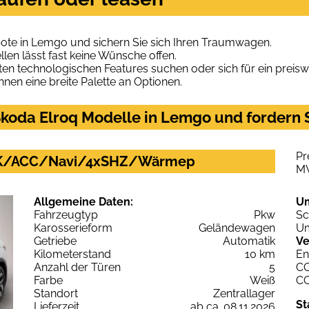
ote in Lemgo und sichern Sie sich Ihren Traumwagen.
len lässt fast keine Wünsche offen.
en technologischen Features suchen oder sich für ein preiswe
hnen eine breite Palette an Optionen.
koda Elroq Modelle in Lemgo und fordern S
Pr
/AHK/ACC/Navi/4xSHZ/Wärmep
M
Allgemeine Daten:
U
Fahrzeugtyp
Pkw
Sc
Karosserieform
Geländewagen
Um
Getriebe
Automatik
Ve
Kilometerstand
10 km
En
Anzahl der Türen
5
C
Farbe
Weiß
C
Standort
Zentrallager
St
Lieferzeit
ab ca. 08.11.2026