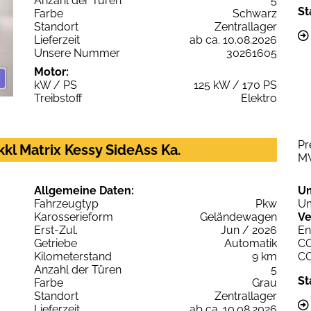
Anzahl der Türen
5
St
Farbe
Schwarz
Standort
Zentrallager
Lieferzeit
ab ca. 10.08.2026
Unsere Nummer
30261605
Motor:
kW / PS
125 kW / 170 PS
Treibstoff
Elektro
Pr
kl Matrix Kessy SideAss Ka.
M
Allgemeine Daten:
U
Fahrzeugtyp
Pkw
Um
Karosserieform
Geländewagen
Ve
Erst-Zul.
Jun / 2026
En
Getriebe
Automatik
C
Kilometerstand
9 km
C
Anzahl der Türen
5
St
Farbe
Grau
Standort
Zentrallager
Lieferzeit
ab ca. 10.08.2026