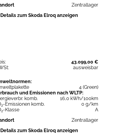
andort
Zentrallager
Details zum Skoda Elroq anzeigen
eis:
43.099,00 €
WSt:
ausweisbar
mweltnormen:
weltplakette
4 (Green)
rbrauch und Emissionen nach WLTP:
ergieverbr. komb.
16,0 kWh/100km
O
-Emissionen komb.
0 g/km
2
O
-Klasse
A
2
andort
Zentrallager
Details zum Skoda Elroq anzeigen