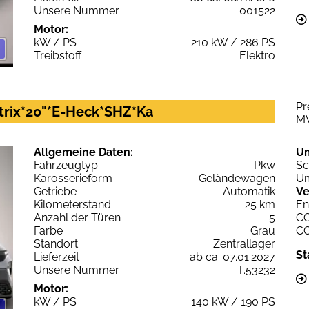
Unsere Nummer
001522
Motor:
kW / PS
210 kW / 286 PS
Treibstoff
Elektro
Pr
trix*20"*E-Heck*SHZ*Ka
M
Allgemeine Daten:
U
Fahrzeugtyp
Pkw
Sc
Karosserieform
Geländewagen
Um
Getriebe
Automatik
Ve
Kilometerstand
25 km
En
Anzahl der Türen
5
C
Farbe
Grau
C
Standort
Zentrallager
St
Lieferzeit
ab ca. 07.01.2027
Unsere Nummer
T.53232
Motor:
kW / PS
140 kW / 190 PS