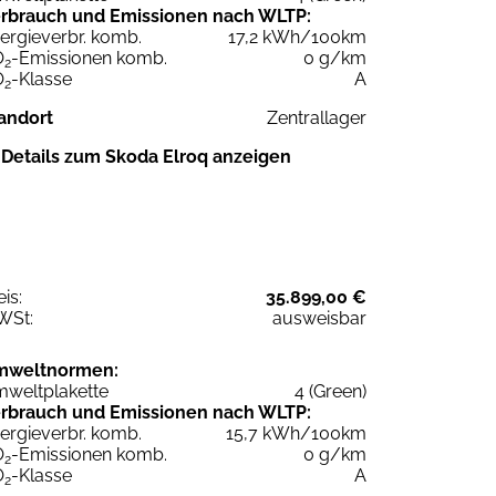
rbrauch und Emissionen nach WLTP:
ergieverbr. komb.
17,2 kWh/100km
O
-Emissionen komb.
0 g/km
2
O
-Klasse
A
2
andort
Zentrallager
Details zum Skoda Elroq anzeigen
eis:
35.899,00 €
WSt:
ausweisbar
mweltnormen:
weltplakette
4 (Green)
rbrauch und Emissionen nach WLTP:
ergieverbr. komb.
15,7 kWh/100km
O
-Emissionen komb.
0 g/km
2
O
-Klasse
A
2