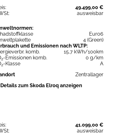
eis:
49.499,00 €
WSt:
ausweisbar
mweltnormen:
hadstoffklasse
Euro6
weltplakette
4 (Green)
rbrauch und Emissionen nach WLTP:
ergieverbr. komb.
15,7 kWh/100km
O
-Emissionen komb.
0 g/km
2
O
-Klasse
A
2
andort
Zentrallager
Details zum Skoda Elroq anzeigen
eis:
41.099,00 €
WSt:
ausweisbar