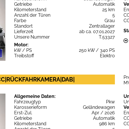
Getriebe
Automatik
Ve
Kilometerstand
25 km
En
Anzahl der Türen
5
C
Farbe
Grau
C
Standort
Zentrallager
St
Lieferzeit
ab ca. 07.01.2027
Unsere Nummer
T.53327
Motor:
kW / PS
250 kW / 340 PS
Treibstoff
Elektro
Pr
|ACC|RÜCKFAHRKAMERA|DAB|
M
Allgemeine Daten:
U
Fahrzeugtyp
Pkw
Um
Karosserieform
Geländewagen
Ve
Erst-Zul.
Apr / 2026
En
Getriebe
Automatik
C
Kilometerstand
986 km
C