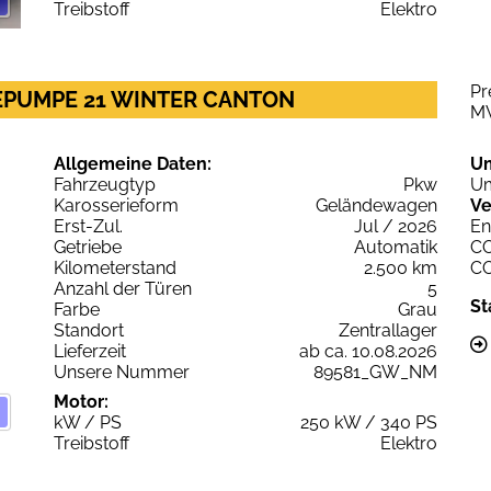
Treibstoff
Elektro
Pr
MEPUMPE 21 WINTER CANTON
M
Allgemeine Daten:
U
Fahrzeugtyp
Pkw
Um
Karosserieform
Geländewagen
Ve
Erst-Zul.
Jul / 2026
En
Getriebe
Automatik
C
Kilometerstand
2.500 km
C
Anzahl der Türen
5
St
Farbe
Grau
Standort
Zentrallager
Lieferzeit
ab ca. 10.08.2026
Unsere Nummer
89581_GW_NM
Motor:
kW / PS
250 kW / 340 PS
Treibstoff
Elektro