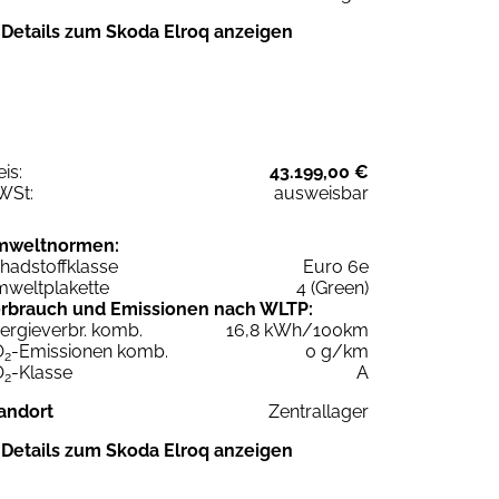
Details zum Skoda Elroq anzeigen
eis:
43.199,00 €
WSt:
ausweisbar
mweltnormen:
hadstoffklasse
Euro 6e
weltplakette
4 (Green)
rbrauch und Emissionen nach WLTP:
ergieverbr. komb.
16,8 kWh/100km
O
-Emissionen komb.
0 g/km
2
O
-Klasse
A
2
andort
Zentrallager
Details zum Skoda Elroq anzeigen