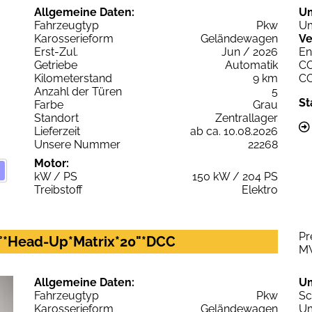
Allgemeine Daten:
U
Fahrzeugtyp
Pkw
Um
Karosserieform
Geländewagen
Ve
Erst-Zul.
Jun / 2026
En
Getriebe
Automatik
C
Kilometerstand
9 km
C
Anzahl der Türen
5
St
Farbe
Grau
Standort
Zentrallager
Lieferzeit
ab ca. 10.08.2026
Unsere Nummer
22268
Motor:
kW / PS
150 kW / 204 PS
Treibstoff
Elektro
Pr
°*Head-Up*Matrix*20"*DCC
M
Allgemeine Daten:
U
Fahrzeugtyp
Pkw
Sc
Karosserieform
Geländewagen
Um