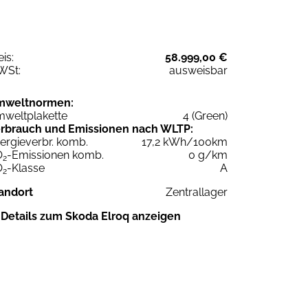
eis:
58.999,00 €
WSt:
ausweisbar
mweltnormen:
weltplakette
4 (Green)
rbrauch und Emissionen nach WLTP:
ergieverbr. komb.
17,2 kWh/100km
O
-Emissionen komb.
0 g/km
2
O
-Klasse
A
2
andort
Zentrallager
Details zum Skoda Elroq anzeigen