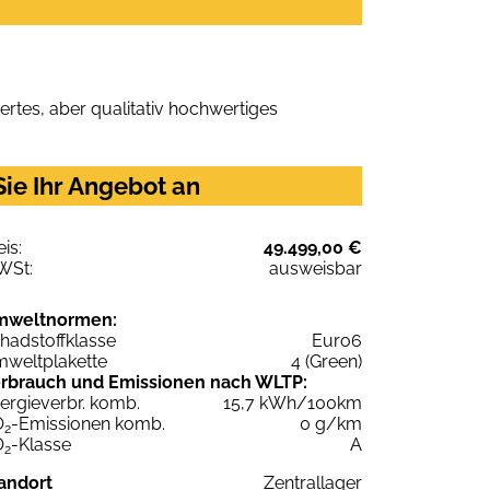
rtes, aber qualitativ hochwertiges
ie Ihr Angebot an
eis:
49.499,00 €
WSt:
ausweisbar
mweltnormen:
hadstoffklasse
Euro6
weltplakette
4 (Green)
rbrauch und Emissionen nach WLTP:
ergieverbr. komb.
15,7 kWh/100km
O
-Emissionen komb.
0 g/km
2
O
-Klasse
A
2
andort
Zentrallager