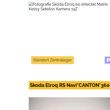
Standort Zentrallager
Skoda Elroq RS Navi*CANTON*360