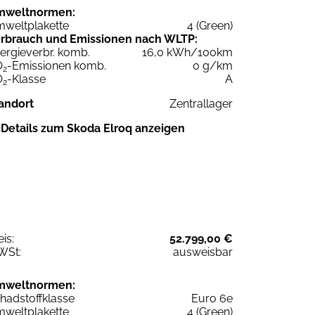
mweltnormen:
weltplakette
4 (Green)
rbrauch und Emissionen nach WLTP:
ergieverbr. komb.
16,0 kWh/100km
O
-Emissionen komb.
0 g/km
2
O
-Klasse
A
2
andort
Zentrallager
Details zum Skoda Elroq anzeigen
eis:
52.799,00 €
WSt:
ausweisbar
mweltnormen:
hadstoffklasse
Euro 6e
weltplakette
4 (Green)