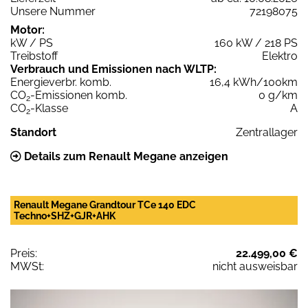
Unsere Nummer
72198075
Motor:
kW / PS
160 kW / 218 PS
Treibstoff
Elektro
Verbrauch und Emissionen nach WLTP:
Energieverbr. komb.
16,4 kWh/100km
CO
-Emissionen komb.
0 g/km
2
CO
-Klasse
A
2
Standort
Zentrallager
Details zum Renault Megane anzeigen
Renault Megane Grandtour TCe 140 EDC
Techno+SHZ+GJR+AHK
Preis:
22.499,00 €
MWSt:
nicht ausweisbar