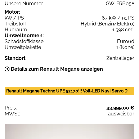
Unsere Nummer
GW-FRB058
Motor:
kW / PS
67 kW / 91 PS
Treibstoff
Hybrid (Benzin/Elektro)
Hubraum
1.598 cm³
Umweltnormen:
Schadstoffklasse
Euro6d
Umweltplakette
1 (None)
Standort
Zentrallager
Details zum Renault Megane anzeigen
Renault Megane Techno UPE 52170!!! Voll-LED Navi Servo D
Preis:
43.999,00 €
MWSt:
ausweisbar