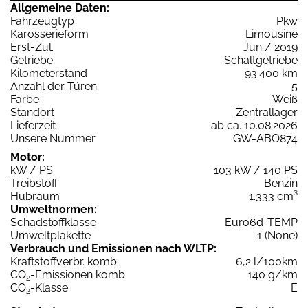
Allgemeine Daten:
Fahrzeugtyp
Pkw
Karosserieform
Limousine
Erst-Zul.
Jun / 2019
Getriebe
Schaltgetriebe
Kilometerstand
93.400 km
Anzahl der Türen
5
Farbe
Weiß
Standort
Zentrallager
Lieferzeit
ab ca. 10.08.2026
Unsere Nummer
GW-ABO874
Motor:
kW / PS
103 kW / 140 PS
Treibstoff
Benzin
Hubraum
1.333 cm³
Umweltnormen:
Schadstoffklasse
Euro6d-TEMP
Umweltplakette
1 (None)
Verbrauch und Emissionen nach WLTP:
Kraftstoffverbr. komb.
6,2 l/100km
CO
-Emissionen komb.
140 g/km
2
CO
-Klasse
E
2