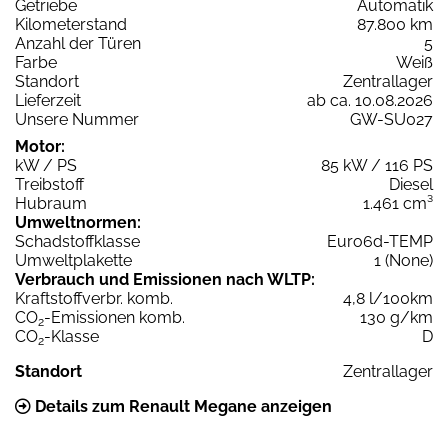
Getriebe
Automatik
Kilometerstand
87.800 km
Anzahl der Türen
5
Farbe
Weiß
Standort
Zentrallager
Lieferzeit
ab ca. 10.08.2026
Unsere Nummer
GW-SU027
Motor:
kW / PS
85 kW / 116 PS
Treibstoff
Diesel
Hubraum
1.461 cm³
Umweltnormen:
Schadstoffklasse
Euro6d-TEMP
Umweltplakette
1 (None)
Verbrauch und Emissionen nach WLTP:
Kraftstoffverbr. komb.
4,8 l/100km
CO
-Emissionen komb.
130 g/km
2
CO
-Klasse
D
2
Standort
Zentrallager
Details zum Renault Megane anzeigen