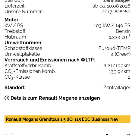
Standort
Zentrallager
Lieferzeit
ab ca. 10.08.2026
Unsere Nummer
2017-828280
Motor:
kW / PS
103 kW / 140 PS
Treibstoff
Benzin
Hubraum
1.333 cm³
Umweltnormen:
Schadstoffklasse
Euro6d-TEMP
Umweltplakette
4 (Green)
Verbrauch und Emissionen nach WLTP:
Kraftstoffverbr. komb.
6,2 l/100km
CO
-Emissionen komb.
139 g/km
2
CO
-Klasse
E
2
Standort
Zentrallager
Details zum Renault Megane anzeigen
Renault Megane Grandtour 1.5 dCi 115 EDC Business Nav