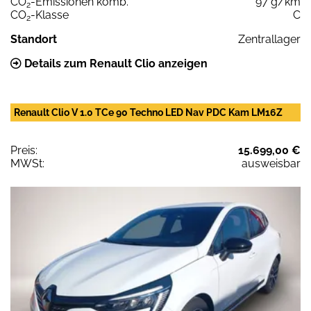
CO
-Emissionen komb.
97 g/km
2
CO
-Klasse
C
2
Standort
Zentrallager
Details zum Renault Clio anzeigen
Renault Clio V 1.0 TCe 90 Techno LED Nav PDC Kam LM16Z
Preis:
15.699,00 €
MWSt:
ausweisbar