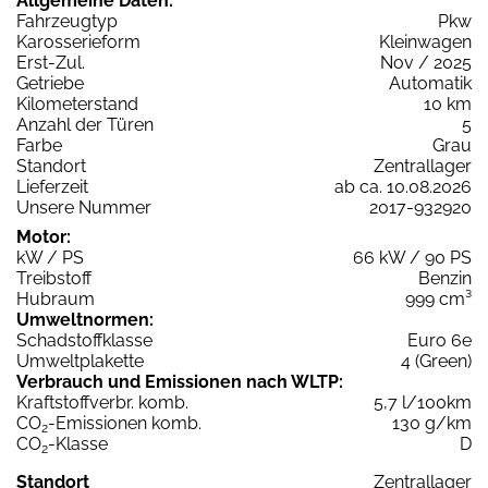
Allgemeine Daten:
Fahrzeugtyp
Pkw
Karosserieform
Kleinwagen
Erst-Zul.
Nov / 2025
Getriebe
Automatik
Kilometerstand
10 km
Anzahl der Türen
5
Farbe
Grau
Standort
Zentrallager
Lieferzeit
ab ca. 10.08.2026
Unsere Nummer
2017-932920
Motor:
kW / PS
66 kW / 90 PS
Treibstoff
Benzin
Hubraum
999 cm³
Umweltnormen:
Schadstoffklasse
Euro 6e
Umweltplakette
4 (Green)
Verbrauch und Emissionen nach WLTP:
Kraftstoffverbr. komb.
5,7 l/100km
CO
-Emissionen komb.
130 g/km
2
CO
-Klasse
D
2
Standort
Zentrallager