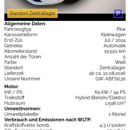
Standort Zentrallager
Allgemeine Daten:
Fahrzeugtyp
Pkw
Karosserieform
Kleinwagen
Erst-Zul.
Jul / 2024
Getriebe
Automatik
Kilometerstand
19.550 km
Anzahl der Türen
5
Farbe
Weiß
Standort
Zentrallager
Lieferzeit
ab ca. 10.08.2026
Unsere Nummer
GW-ABFS636
Motor:
kW / PS
69 kW / 94 PS
Treibstoff
Hybrid (Benzin/Elektro)
Hubraum
1.598 cm³
Umweltnormen:
Umweltplakette
1 (None)
Verbrauch und Emissionen nach WLTP:
Kraftstoffverbr. komb.
4,3 l/100km