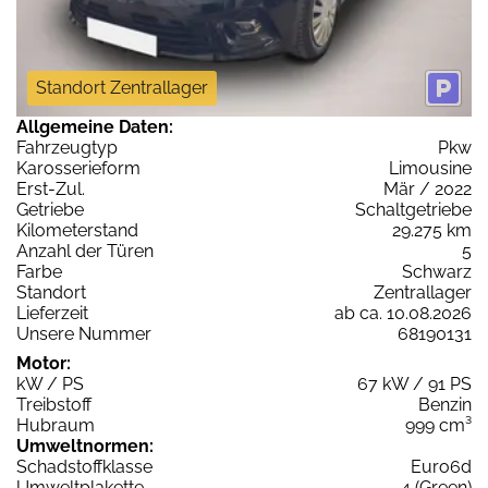
Standort Zentrallager
Allgemeine Daten:
Fahrzeugtyp
Pkw
Karosserieform
Limousine
Erst-Zul.
Mär / 2022
Getriebe
Schaltgetriebe
Kilometerstand
29.275 km
Anzahl der Türen
5
Farbe
Schwarz
Standort
Zentrallager
Lieferzeit
ab ca. 10.08.2026
Unsere Nummer
68190131
Motor:
kW / PS
67 kW / 91 PS
Treibstoff
Benzin
Hubraum
999 cm³
Umweltnormen:
Schadstoffklasse
Euro6d
Umweltplakette
4 (Green)