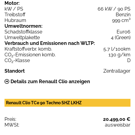
Motor:
kW / PS
66 kW / 90 PS
Treibstoff
Benzin
Hubraum
999 cm³
Umweltnormen:
Schadstoffklasse
Euro6
Umweltplakette
4 (Green)
Verbrauch und Emissionen nach WLTP:
Kraftstoffverbr. komb.
5,7 l/100km
CO
-Emissionen komb.
130 g/km
2
CO
-Klasse
D
2
Standort
Zentrallager
Details zum Renault Clio anzeigen
Renault Clio TCe 90 Techno SHZ LKHZ
Preis:
20.499,00 €
MWSt:
ausweisbar