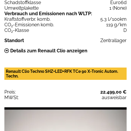
Schadstoffklasse
Euro6d
Umweltplakette
1 (None)
Verbrauch und Emissionen nach WLTP:
Kraftstoffverbr. komb.
5,3 l/100km
CO
-Emissionen komb.
119 g/km
2
CO
-Klasse
D
2
Standort
Zentrallager
Details zum Renault Clio anzeigen
Renault Clio Techno SHZ+LED+RFK TCe 90 X-Tronic Autom.
Techn.
Preis:
22.499,00 €
MWSt:
ausweisbar