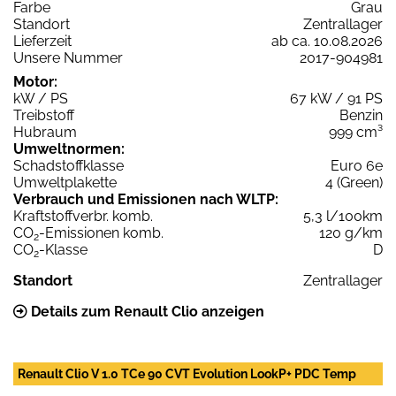
Farbe
Grau
Standort
Zentrallager
Lieferzeit
ab ca. 10.08.2026
Unsere Nummer
2017-904981
Motor:
kW / PS
67 kW / 91 PS
Treibstoff
Benzin
Hubraum
999 cm³
Umweltnormen:
Schadstoffklasse
Euro 6e
Umweltplakette
4 (Green)
Verbrauch und Emissionen nach WLTP:
Kraftstoffverbr. komb.
5,3 l/100km
CO
-Emissionen komb.
120 g/km
2
CO
-Klasse
D
2
Standort
Zentrallager
Details zum Renault Clio anzeigen
Renault Clio V 1.0 TCe 90 CVT Evolution LookP+ PDC Temp