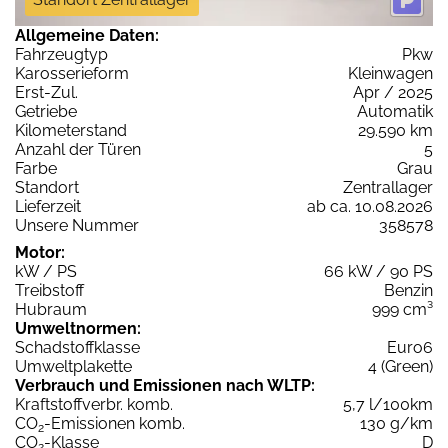
Allgemeine Daten:
Fahrzeugtyp
Pkw
Karosserieform
Kleinwagen
Erst-Zul.
Apr / 2025
Getriebe
Automatik
Kilometerstand
29.590 km
Anzahl der Türen
5
Farbe
Grau
Standort
Zentrallager
Lieferzeit
ab ca. 10.08.2026
Unsere Nummer
358578
Motor:
kW / PS
66 kW / 90 PS
Treibstoff
Benzin
Hubraum
999 cm³
Umweltnormen:
Schadstoffklasse
Euro6
Umweltplakette
4 (Green)
Verbrauch und Emissionen nach WLTP:
Kraftstoffverbr. komb.
5,7 l/100km
CO
-Emissionen komb.
130 g/km
2
CO
-Klasse
D
2