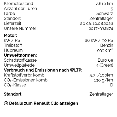
Kilometerstand
2.610 km
Anzahl der Türen
5
Farbe
Schwarz
Standort
Zentrallager
Lieferzeit
ab ca. 10.08.2026
Unsere Nummer
2017-932874
Motor:
kW / PS
66 kW / 90 PS
Treibstoff
Benzin
Hubraum
999 cm³
Umweltnormen:
Schadstoffklasse
Euro 6e
Umweltplakette
4 (Green)
Verbrauch und Emissionen nach WLTP:
Kraftstoffverbr. komb.
5,7 l/100km
CO
-Emissionen komb.
130 g/km
2
CO
-Klasse
D
2
Standort
Zentrallager
Details zum Renault Clio anzeigen