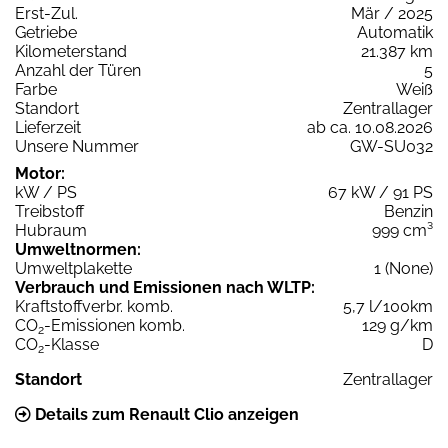
Erst-Zul.
Mär / 2025
Getriebe
Automatik
Kilometerstand
21.387 km
Anzahl der Türen
5
Farbe
Weiß
Standort
Zentrallager
Lieferzeit
ab ca. 10.08.2026
Unsere Nummer
GW-SU032
Motor:
kW / PS
67 kW / 91 PS
Treibstoff
Benzin
Hubraum
999 cm³
Umweltnormen:
Umweltplakette
1 (None)
Verbrauch und Emissionen nach WLTP:
Kraftstoffverbr. komb.
5,7 l/100km
CO
-Emissionen komb.
129 g/km
2
CO
-Klasse
D
2
Standort
Zentrallager
Details zum Renault Clio anzeigen