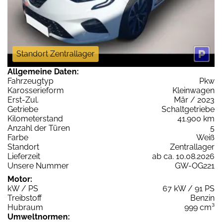
Standort Zentrallager
Allgemeine Daten:
Fahrzeugtyp
Pkw
Karosserieform
Kleinwagen
Erst-Zul.
Mär / 2023
Getriebe
Schaltgetriebe
Kilometerstand
41.900 km
Anzahl der Türen
5
Farbe
Weiß
Standort
Zentrallager
Lieferzeit
ab ca. 10.08.2026
Unsere Nummer
GW-OG221
Motor:
kW / PS
67 kW / 91 PS
Treibstoff
Benzin
Hubraum
999 cm³
Umweltnormen: