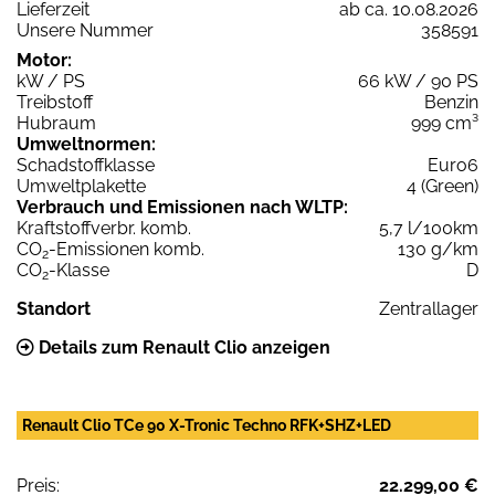
Lieferzeit
ab ca. 10.08.2026
Unsere Nummer
358591
Motor:
kW / PS
66 kW / 90 PS
Treibstoff
Benzin
Hubraum
999 cm³
Umweltnormen:
Schadstoffklasse
Euro6
Umweltplakette
4 (Green)
Verbrauch und Emissionen nach WLTP:
Kraftstoffverbr. komb.
5,7 l/100km
CO
-Emissionen komb.
130 g/km
2
CO
-Klasse
D
2
Standort
Zentrallager
Details zum Renault Clio anzeigen
Renault Clio TCe 90 X-Tronic Techno RFK+SHZ+LED
Preis:
22.299,00 €