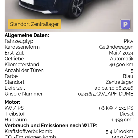
Standort Zentrallager
Allgemeine Daten:
Fahrzeugtyp
Pkw
Karosserieform
Geländewagen
Erst-Zul.
Mai / 2024
Getriebe
Automatik
Kilometerstand
46.500 km
Anzahl der Türen
5
Farbe
Blau
Standort
Zentrallager
Lieferzeit
ab ca. 10.08.2026
Unsere Nummer
023185_GW_APF-DUME
Motor:
kW / PS
96 kW / 131 PS
Treibstoff
Diesel
Hubraum
1.499 cm³
Verbrauch und Emissionen nach WLTP:
Kraftstoffverbr. komb.
5,4 l/100km
CO
-Emissionen komb.
142 g/km