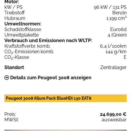
Motor:
kW / PS
96 kW / 131 PS
Treibstoff
Benzin
Hubraum
1.199 cm³
Umweltnormen:
Schadstoffklasse
Euro6d
Umweltplakette
4 (Green)
Verbrauch und Emissionen nach WLTP:
Kraftstoffverbr. komb.
6,4 l/100km
CO
-Emissionen komb.
144 g/km
2
CO
-Klasse
E
2
Standort
Zentrallager
Details zum Peugeot 3008 anzeigen
Peugeot 3008 Allure Pack BlueHDi 130 EAT8
Preis:
24.699,00 €
MWSt:
ausweisbar