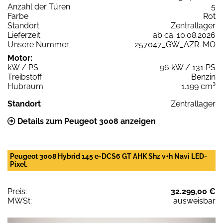
Anzahl der Türen
5
Farbe
Rot
Standort
Zentrallager
Lieferzeit
ab ca. 10.08.2026
Unsere Nummer
257047_GW_AZR-MO
Motor:
kW / PS
96 kW / 131 PS
Treibstoff
Benzin
Hubraum
1.199 cm³
Standort
Zentrallager
Details zum Peugeot 3008 anzeigen
Peugeot 3008 Hybrid 145 e-DCS6 GT AHK Shz v+h Navi LED-
Pixel.
Preis:
32.299,00 €
MWSt:
ausweisbar