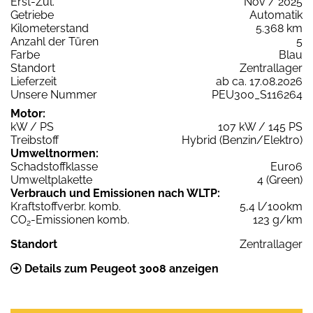
Erst-Zul.
Nov / 2025
Getriebe
Automatik
Kilometerstand
5.368 km
Anzahl der Türen
5
Farbe
Blau
Standort
Zentrallager
Lieferzeit
ab ca. 17.08.2026
Unsere Nummer
PEU300_S116264
Motor:
kW / PS
107 kW / 145 PS
Treibstoff
Hybrid (Benzin/Elektro)
Umweltnormen:
Schadstoffklasse
Euro6
Umweltplakette
4 (Green)
Verbrauch und Emissionen nach WLTP:
Kraftstoffverbr. komb.
5,4 l/100km
CO
-Emissionen komb.
123 g/km
2
Standort
Zentrallager
Details zum Peugeot 3008 anzeigen