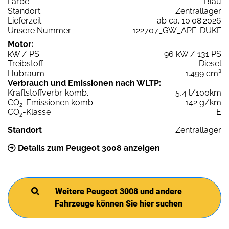
Farbe
Blau
Standort
Zentrallager
Lieferzeit
ab ca. 10.08.2026
Unsere Nummer
122707_GW_APF-DUKF
Motor:
kW / PS
96 kW / 131 PS
Treibstoff
Diesel
Hubraum
1.499 cm³
Verbrauch und Emissionen nach WLTP:
Kraftstoffverbr. komb.
5,4 l/100km
CO
-Emissionen komb.
142 g/km
2
CO
-Klasse
E
2
Standort
Zentrallager
Details zum Peugeot 3008 anzeigen
Weitere Peugeot 3008 und andere
Fahrzeuge können Sie hier suchen