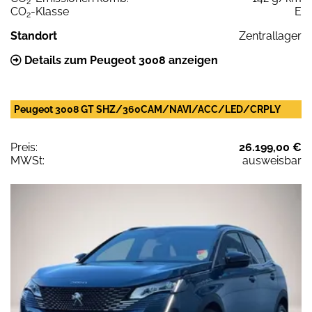
2
CO
-Klasse
E
2
Standort
Zentrallager
Details zum Peugeot 3008 anzeigen
Peugeot 3008 GT SHZ/360CAM/NAVI/ACC/LED/CRPLY
Preis:
26.199,00 €
MWSt:
ausweisbar