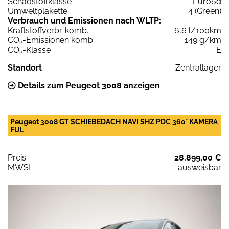
Schadstoffklasse
Euro6d
Umweltplakette
4 (Green)
Verbrauch und Emissionen nach WLTP:
Kraftstoffverbr. komb.
6,6 l/100km
CO
-Emissionen komb.
149 g/km
2
CO
-Klasse
E
2
Standort
Zentrallager
Details zum Peugeot 3008 anzeigen
Peugeot 3008 GT SCHIEBEDACH NAVI SHZ PDC 360° KAMERA
FUL
Preis:
28.899,00 €
MWSt:
ausweisbar