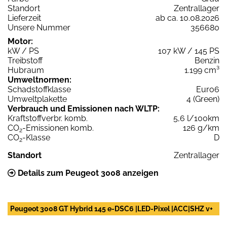
Standort
Zentrallager
Lieferzeit
ab ca. 10.08.2026
Unsere Nummer
356680
Motor:
kW / PS
107 kW / 145 PS
Treibstoff
Benzin
Hubraum
1.199 cm³
Umweltnormen:
Schadstoffklasse
Euro6
Umweltplakette
4 (Green)
Verbrauch und Emissionen nach WLTP:
Kraftstoffverbr. komb.
5,6 l/100km
CO
-Emissionen komb.
126 g/km
2
CO
-Klasse
D
2
Standort
Zentrallager
Details zum Peugeot 3008 anzeigen
Peugeot 3008 GT Hybrid 145 e-DSC6 |LED-Pixel |ACC|SHZ v+