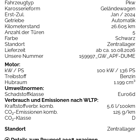
Fahrzeugtyp
Pkw
Karosserieform
Geländewagen
Erst-Zul.
Jan / 2024
Getriebe
Automatik
Kilometerstand
26.605 km
Anzahl der Türen
5
Farbe
Schwarz
Standort
Zentrallager
Lieferzeit
ab ca. 10.08.2026
Unsere Nummer
159997_GW_APF-DUME
Motor:
kW / PS
100 kW / 136 PS
Treibstoff
Benzin
Hubraum
1.199 cm³
Umweltnormen:
Schadstoffklasse
Euro6d
Verbrauch und Emissionen nach WLTP:
Kraftstoffverbr. komb.
5,6 l/100km
CO
-Emissionen komb.
125 g/km
2
CO
-Klasse
D
2
Standort
Zentrallager
Details zum Peugeot 3008 anzeigen