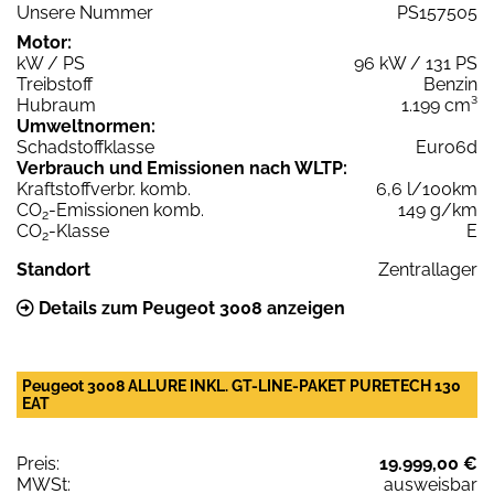
Unsere Nummer
PS157505
Motor:
kW / PS
96 kW / 131 PS
Treibstoff
Benzin
Hubraum
1.199 cm³
Umweltnormen:
Schadstoffklasse
Euro6d
Verbrauch und Emissionen nach WLTP:
Kraftstoffverbr. komb.
6,6 l/100km
CO
-Emissionen komb.
149 g/km
2
CO
-Klasse
E
2
Standort
Zentrallager
Details zum Peugeot 3008 anzeigen
Peugeot 3008 ALLURE INKL. GT-LINE-PAKET PURETECH 130
EAT
Preis:
19.999,00 €
MWSt:
ausweisbar