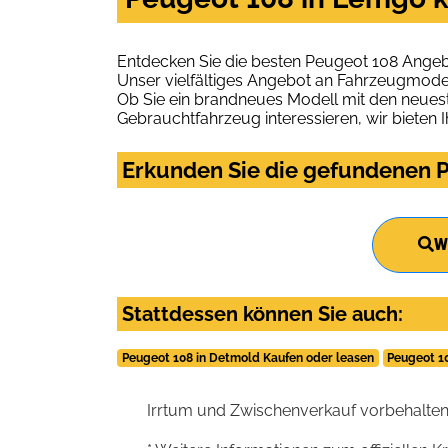
Entdecken Sie die besten Peugeot 108 Angeb
Unser vielfältiges Angebot an Fahrzeugmodel
Ob Sie ein brandneues Modell mit den neuest
Gebrauchtfahrzeug interessieren, wir bieten I
Erkunden Sie die gefundenen P
W
Stattdessen können Sie auch:
Peugeot 108 in Detmold Kaufen oder leasen
Peugeot 1
Irrtum und Zwischenverkauf vorbehalten