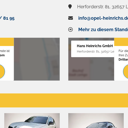
Herforderstr. 81, 32657
/ 81 95
info@opel-heinrichs.d
Mehr zu diesem Stand
Hans Heinrichs GmbH
ste ist
Für di
Herforderstr. 81, 32657 Lemgo
vom
Ihre 
Dritta