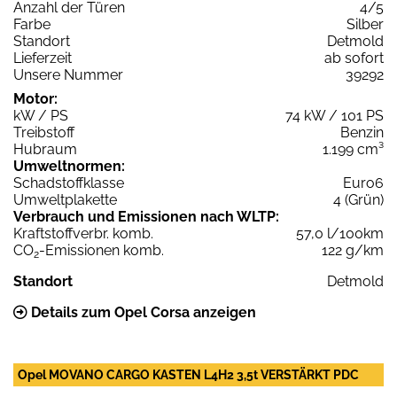
Anzahl der Türen
4/5
Farbe
Silber
Standort
Detmold
Lieferzeit
ab sofort
Unsere Nummer
39292
Motor:
kW / PS
74 kW / 101 PS
Treibstoff
Benzin
Hubraum
1.199 cm³
Umweltnormen:
Schadstoffklasse
Euro6
Umweltplakette
4 (Grün)
Verbrauch und Emissionen nach WLTP:
Kraftstoffverbr. komb.
57,0 l/100km
CO
-Emissionen komb.
122 g/km
2
Standort
Detmold
Details zum Opel Corsa anzeigen
Opel MOVANO CARGO KASTEN L4H2 3,5t VERSTÄRKT PDC