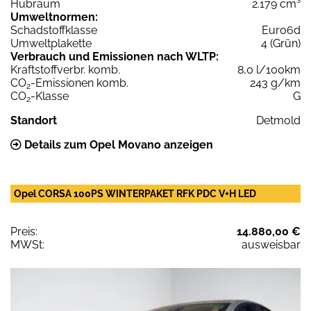
Hubraum
2.179 cm³
Umweltnormen:
Schadstoffklasse
Euro6d
Umweltplakette
4 (Grün)
Verbrauch und Emissionen nach WLTP:
Kraftstoffverbr. komb.
8,0 l/100km
CO
-Emissionen komb.
243 g/km
2
CO
-Klasse
G
2
Standort
Detmold
Details zum Opel Movano anzeigen
Opel CORSA 100PS WINTERPAKET RFK PDC V+H LED
Preis:
14.880,00 €
MWSt:
ausweisbar