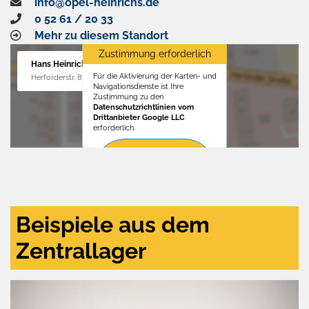
info@opel-heinrichs.de
0 52 61 / 20 33
Mehr zu diesem Standort
Zustimmung erforderlich
Hans Heinrichs GmbH
Für die Aktivierung der Karten- und
Herforderstr. 81, 32657 Lemgo
Navigationsdienste ist Ihre
Zustimmung zu den
Datenschutzrichtlinien vom
Drittanbieter Google LLC
erforderlich.
Zustimmen
und
aktivieren
Beispiele aus dem
Zentrallager