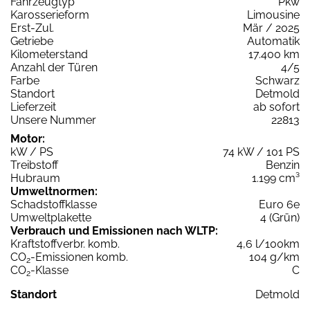
Fahrzeugtyp
Pkw
Karosserieform
Limousine
Erst-Zul.
Mär / 2025
Getriebe
Automatik
Kilometerstand
17.400 km
Anzahl der Türen
4/5
Farbe
Schwarz
Standort
Detmold
Lieferzeit
ab sofort
Unsere Nummer
22813
Motor:
kW / PS
74 kW / 101 PS
Treibstoff
Benzin
Hubraum
1.199 cm³
Umweltnormen:
Schadstoffklasse
Euro 6e
Umweltplakette
4 (Grün)
Verbrauch und Emissionen nach WLTP:
Kraftstoffverbr. komb.
4,6 l/100km
CO
-Emissionen komb.
104 g/km
2
CO
-Klasse
C
2
Standort
Detmold