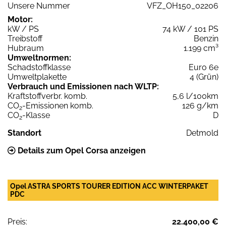
Unsere Nummer
VFZ_OH150_02206
Motor:
kW / PS
74 kW / 101 PS
Treibstoff
Benzin
Hubraum
1.199 cm³
Umweltnormen:
Schadstoffklasse
Euro 6e
Umweltplakette
4 (Grün)
Verbrauch und Emissionen nach WLTP:
Kraftstoffverbr. komb.
5,6 l/100km
CO
-Emissionen komb.
126 g/km
2
CO
-Klasse
D
2
Standort
Detmold
Details zum Opel Corsa anzeigen
Opel ASTRA SPORTS TOURER EDITION ACC WINTERPAKET
PDC
Preis:
22.400,00 €