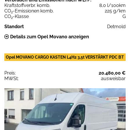
Kraftstoffverbr. komb.
8,0 l/100km
CO
-Emissionen komb.
225 g/km
2
CO
-Klasse
G
2
Standort
Detmold
Details zum Opel Movano anzeigen
Opel MOVANO CARGO KASTEN L4H2 3,5t VERSTÄRKT PDC BT
Preis:
20.480,00 €
MWSt:
ausweisbar