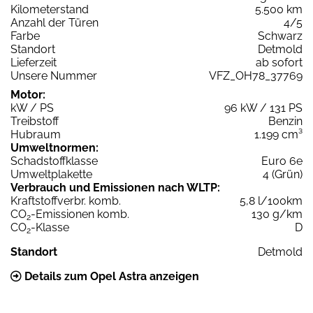
Kilometerstand
5.500 km
Anzahl der Türen
4/5
Farbe
Schwarz
Standort
Detmold
Lieferzeit
ab sofort
Unsere Nummer
VFZ_OH78_37769
Motor:
kW / PS
96 kW / 131 PS
Treibstoff
Benzin
Hubraum
1.199 cm³
Umweltnormen:
Schadstoffklasse
Euro 6e
Umweltplakette
4 (Grün)
Verbrauch und Emissionen nach WLTP:
Kraftstoffverbr. komb.
5,8 l/100km
CO
-Emissionen komb.
130 g/km
2
CO
-Klasse
D
2
Standort
Detmold
Details zum Opel Astra anzeigen