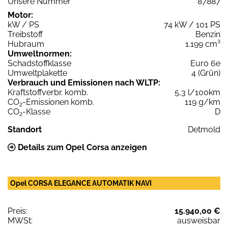
Unsere Nummer
87887
Motor:
kW / PS
74 kW / 101 PS
Treibstoff
Benzin
Hubraum
1.199 cm³
Umweltnormen:
Schadstoffklasse
Euro 6e
Umweltplakette
4 (Grün)
Verbrauch und Emissionen nach WLTP:
Kraftstoffverbr. komb.
5,3 l/100km
CO
-Emissionen komb.
119 g/km
2
CO
-Klasse
D
2
Standort
Detmold
Details zum Opel Corsa anzeigen
Opel CORSA ELEGANCE AUTOMATIK NAVI
Preis:
15.940,00 €
MWSt:
ausweisbar