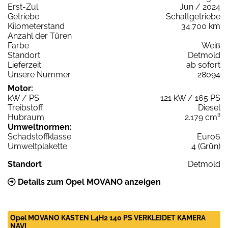
Erst-Zul.
Jun / 2024
Getriebe
Schaltgetriebe
Kilometerstand
34.700 km
Anzahl der Türen
Farbe
Weiß
Standort
Detmold
Lieferzeit
ab sofort
Unsere Nummer
28094
Motor:
kW / PS
121 kW / 165 PS
Treibstoff
Diesel
Hubraum
2.179 cm³
Umweltnormen:
Schadstoffklasse
Euro6
Umweltplakette
4 (Grün)
Standort
Detmold
Details zum Opel MOVANO anzeigen
Opel MOVANO KASTEN L4H2 140 PS VERKLEIDET KAMERA
NAVI