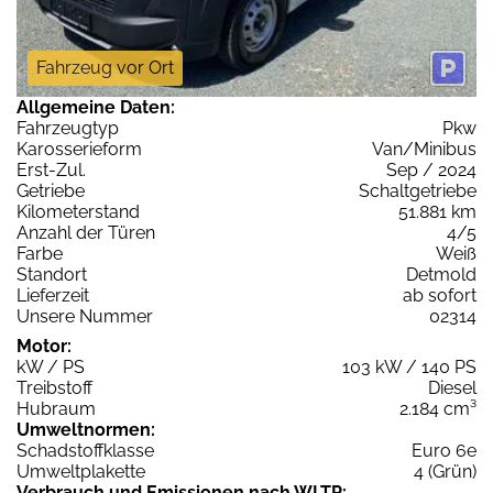
Fahrzeug vor Ort
Allgemeine Daten:
Fahrzeugtyp
Pkw
Karosserieform
Van/Minibus
Erst-Zul.
Sep / 2024
Getriebe
Schaltgetriebe
Kilometerstand
51.881 km
Anzahl der Türen
4/5
Farbe
Weiß
Standort
Detmold
Lieferzeit
ab sofort
Unsere Nummer
02314
Motor:
kW / PS
103 kW / 140 PS
Treibstoff
Diesel
Hubraum
2.184 cm³
Umweltnormen:
Schadstoffklasse
Euro 6e
Umweltplakette
4 (Grün)
Verbrauch und Emissionen nach WLTP: