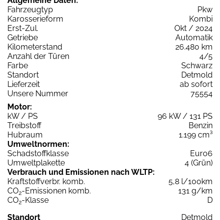
Allgemeine Daten:
Fahrzeugtyp
Pkw
Karosserieform
Kombi
Erst-Zul.
Okt / 2024
Getriebe
Automatik
Kilometerstand
26.480 km
Anzahl der Türen
4/5
Farbe
Schwarz
Standort
Detmold
Lieferzeit
ab sofort
Unsere Nummer
75554
Motor:
kW / PS
96 kW / 131 PS
Treibstoff
Benzin
Hubraum
1.199 cm³
Umweltnormen:
Schadstoffklasse
Euro6
Umweltplakette
4 (Grün)
Verbrauch und Emissionen nach WLTP:
Kraftstoffverbr. komb.
5,8 l/100km
CO
-Emissionen komb.
131 g/km
2
CO
-Klasse
D
2
Standort
Detmold