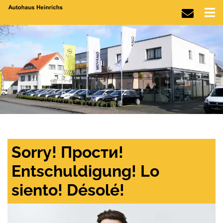
Sorry! Прости!
Entschuldigung! Lo
siento! Désolé!