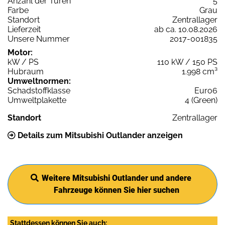
Anzahl der Türen
5
Farbe
Grau
Standort
Zentrallager
Lieferzeit
ab ca. 10.08.2026
Unsere Nummer
2017-001835
Motor:
kW / PS
110 kW / 150 PS
Hubraum
1.998 cm³
Umweltnormen:
Schadstoffklasse
Euro6
Umweltplakette
4 (Green)
Standort
Zentrallager
Details zum Mitsubishi Outlander anzeigen
Weitere Mitsubishi Outlander und andere
Fahrzeuge können Sie hier suchen
Stattdessen können Sie auch: