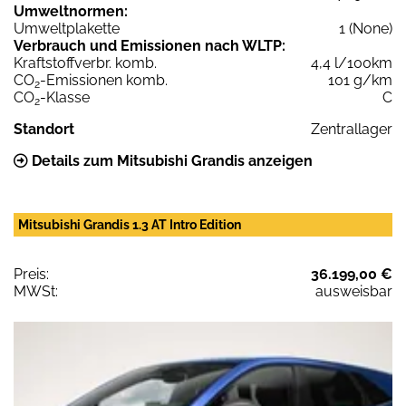
Umweltnormen:
Umweltplakette
1 (None)
Verbrauch und Emissionen nach WLTP:
Kraftstoffverbr. komb.
4,4 l/100km
CO
-Emissionen komb.
101 g/km
2
CO
-Klasse
C
2
Standort
Zentrallager
Details zum Mitsubishi Grandis anzeigen
Mitsubishi Grandis 1.3 AT Intro Edition
Preis:
36.199,00 €
MWSt:
ausweisbar