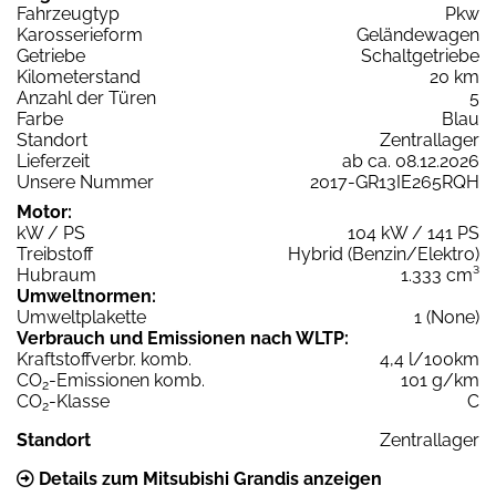
Fahrzeugtyp
Pkw
Karosserieform
Geländewagen
Getriebe
Schaltgetriebe
Kilometerstand
20 km
Anzahl der Türen
5
Farbe
Blau
Standort
Zentrallager
Lieferzeit
ab ca. 08.12.2026
Unsere Nummer
2017-GR13IE265RQH
Motor:
kW / PS
104 kW / 141 PS
Treibstoff
Hybrid (Benzin/Elektro)
Hubraum
1.333 cm³
Umweltnormen:
Umweltplakette
1 (None)
Verbrauch und Emissionen nach WLTP:
Kraftstoffverbr. komb.
4,4 l/100km
CO
-Emissionen komb.
101 g/km
2
CO
-Klasse
C
2
Standort
Zentrallager
Details zum Mitsubishi Grandis anzeigen