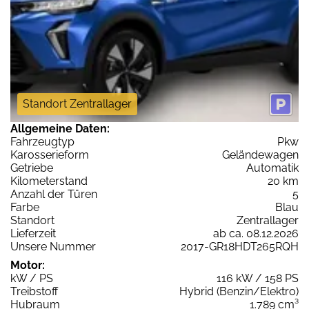
Standort Zentrallager
Allgemeine Daten:
Fahrzeugtyp
Pkw
Karosserieform
Geländewagen
Getriebe
Automatik
Kilometerstand
20 km
Anzahl der Türen
5
Farbe
Blau
Standort
Zentrallager
Lieferzeit
ab ca. 08.12.2026
Unsere Nummer
2017-GR18HDT265RQH
Motor:
kW / PS
116 kW / 158 PS
Treibstoff
Hybrid (Benzin/Elektro)
Hubraum
1.789 cm³