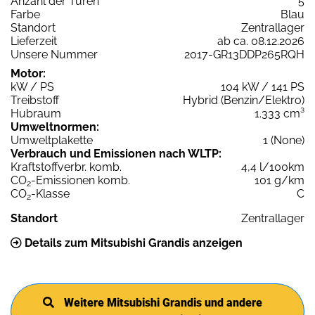
Anzahl der Türen
5
Farbe
Blau
Standort
Zentrallager
Lieferzeit
ab ca. 08.12.2026
Unsere Nummer
2017-GR13DDP265RQH
Motor:
kW / PS
104 kW / 141 PS
Treibstoff
Hybrid (Benzin/Elektro)
Hubraum
1.333 cm³
Umweltnormen:
Umweltplakette
1 (None)
Verbrauch und Emissionen nach WLTP:
Kraftstoffverbr. komb.
4,4 l/100km
CO
-Emissionen komb.
101 g/km
2
CO
-Klasse
C
2
Standort
Zentrallager
Details zum Mitsubishi Grandis anzeigen
Weitere Mitsubishi Grandis und andere