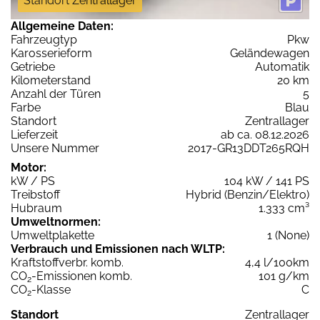
Standort Zentrallager
Allgemeine Daten:
Fahrzeugtyp
Pkw
Karosserieform
Geländewagen
Getriebe
Automatik
Kilometerstand
20 km
Anzahl der Türen
5
Farbe
Blau
Standort
Zentrallager
Lieferzeit
ab ca. 08.12.2026
Unsere Nummer
2017-GR13DDT265RQH
Motor:
kW / PS
104 kW / 141 PS
Treibstoff
Hybrid (Benzin/Elektro)
Hubraum
1.333 cm³
Umweltnormen:
Umweltplakette
1 (None)
Verbrauch und Emissionen nach WLTP:
Kraftstoffverbr. komb.
4,4 l/100km
CO
-Emissionen komb.
101 g/km
2
CO
-Klasse
C
2
Standort
Zentrallager