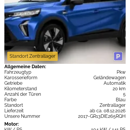
Standort Zentrallager
Allgemeine Daten:
Fahrzeugtyp
Pkw
Karosserieform
Geländewagen
Getriebe
Automatik
Kilometerstand
20 km
Anzahl der Türen
5
Farbe
Blau
Standort
Zentrallager
Lieferzeit
ab ca. 08.12.2026
Unsere Nummer
2017-GR13DIE265RQH
Motor:
kW / PS
104 kW / 141 PS