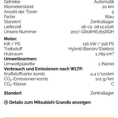
Getriebe
Automatik
Kilometerstand
20 km
Anzahl der Türen
5
Farbe
Blau
Standort
Zentrallager
Lieferzeit
ab ca. 08.12.2026
Unsere Nummer
2017-GR18HIE265RQH
Motor:
kW / PS
116 kW / 158 PS
Treibstoff
Hybrid (Benzin/Elektro)
Hubraum
1.789 cm³
Umweltnormen:
Umweltplakette
1 (None)
Verbrauch und Emissionen nach WLTP:
Kraftstoffverbr. komb.
4,4 l/100km
CO
-Emissionen komb.
101 g/km
2
CO
-Klasse
C
2
Standort
Zentrallager
Details zum Mitsubishi Grandis anzeigen