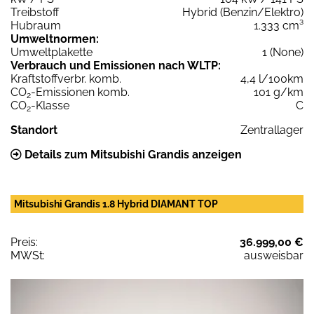
Treibstoff
Hybrid (Benzin/Elektro)
Hubraum
1.333 cm³
Umweltnormen:
Umweltplakette
1 (None)
Verbrauch und Emissionen nach WLTP:
Kraftstoffverbr. komb.
4,4 l/100km
CO
-Emissionen komb.
101 g/km
2
CO
-Klasse
C
2
Standort
Zentrallager
Details zum Mitsubishi Grandis anzeigen
Mitsubishi Grandis 1.8 Hybrid DIAMANT TOP
Preis:
36.999,00 €
MWSt:
ausweisbar