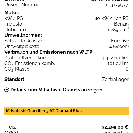
Unsere Nummer
103179577
Motor:
kW / PS
80 kW / 109 PS
Treibstoff
Benzin
Hubraum
1.789 cm³
Umweltnormen:
Schadstoffklasse
Euro 6e
Umweltplakette
4 (Green)
Verbrauch und Emissionen nach WLTP:
Kraftstoffverbr. komb.
4,4 l/100km
CO
-Emissionen komb.
101 g/km
2
CO
-Klasse
C
2
Standort
Zentrallager
Details zum Mitsubishi Grandis anzeigen
Mitsubishi Grandis 1.3 AT Diamant Plus
Preis:
32.499,00 €
MWSt:
ausweisbar