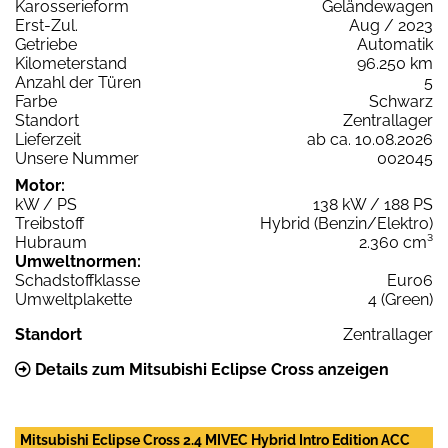
Karosserieform
Geländewagen
Erst-Zul.
Aug / 2023
Getriebe
Automatik
Kilometerstand
96.250 km
Anzahl der Türen
5
Farbe
Schwarz
Standort
Zentrallager
Lieferzeit
ab ca. 10.08.2026
Unsere Nummer
002045
Motor:
kW / PS
138 kW / 188 PS
Treibstoff
Hybrid (Benzin/Elektro)
Hubraum
2.360 cm³
Umweltnormen:
Schadstoffklasse
Euro6
Umweltplakette
4 (Green)
Standort
Zentrallager
Details zum Mitsubishi Eclipse Cross anzeigen
Mitsubishi Eclipse Cross 2.4 MIVEC Hybrid Intro Edition ACC