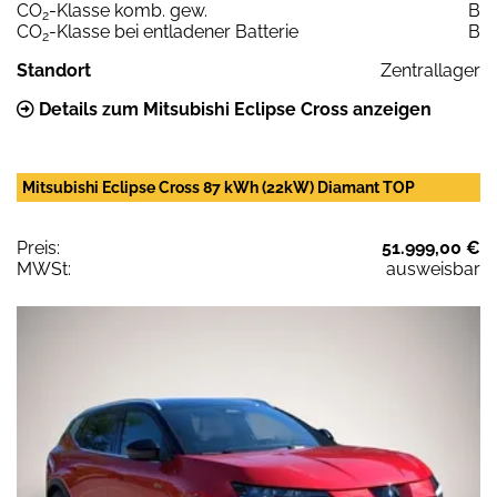
CO
-Klasse komb. gew.
B
2
CO
-Klasse bei entladener Batterie
B
2
Standort
Zentrallager
Details zum Mitsubishi Eclipse Cross anzeigen
Mitsubishi Eclipse Cross 87 kWh (22kW) Diamant TOP
Preis:
51.999,00 €
MWSt:
ausweisbar