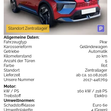
Standort Zentrallager
Allgemeine Daten:
Fahrzeugtyp
Pkw
Karosserieform
Geländewagen
Getriebe
Automatik
Kilometerstand
20 km
Anzahl der Türen
5
Farbe
Rot
Standort
Zentrallager
Lieferzeit
ab ca. 10.08.2026
Unsere Nummer
2017-446769
Motor:
kW / PS
160 kW / 218 PS
Treibstoff
Elektro
Umweltnormen:
Schadstoffklasse
Euro 6e
Umweltplakette
4 (Green)