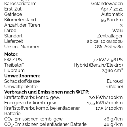
Karosserieform
Geländewagen
Erst-Zul.
Apr / 2021
Getriebe
Automatik
Kilometerstand
95.800 km
Anzahl der Türen
3
Farbe
Weiß
Standort
Zentrallager
Lieferzeit
ab ca. 10.08.2026
Unsere Nummer
GW-AGL1280
Motor:
kW / PS
72 kW / 98 PS
Treibstoff
Hybrid (Benzin/Elektro)
Hubraum
2.360 cm³
Umweltnormen:
Schadstoffklasse
Euro6d
Umweltplakette
1 (None)
Verbrauch und Emissionen nach WLTP:
Kraftstoffverbr. komb. gew.
2,0 kWh/100km
Energieverbr. komb. gew.
17,5 kWh/100km
Kraftstoffverbr. komb. bei entladener
17,5 l/100km
Batterie
CO
-Emissionen komb. gew.
46 g/km
2
CO
-Emissionen bei entladener Batterie
46 g/km
2