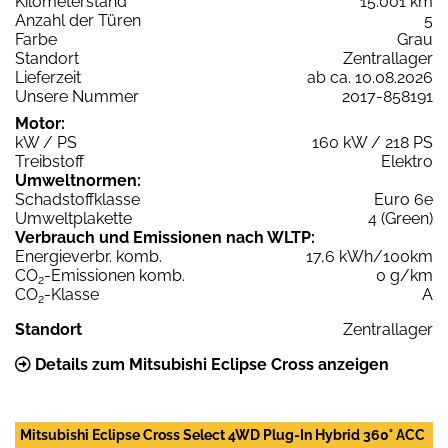
Kilometerstand
15.001 km
Anzahl der Türen
5
Farbe
Grau
Standort
Zentrallager
Lieferzeit
ab ca. 10.08.2026
Unsere Nummer
2017-858191
Motor:
kW / PS
160 kW / 218 PS
Treibstoff
Elektro
Umweltnormen:
Schadstoffklasse
Euro 6e
Umweltplakette
4 (Green)
Verbrauch und Emissionen nach WLTP:
Energieverbr. komb.
17,6 kWh/100km
CO
-Emissionen komb.
0 g/km
2
CO
-Klasse
A
2
Standort
Zentrallager
Details zum Mitsubishi Eclipse Cross anzeigen
Mitsubishi Eclipse Cross Select 4WD Plug-In Hybrid 360° ACC