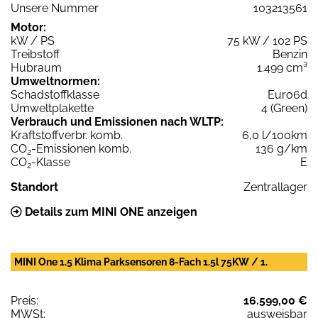
Unsere Nummer
103213561
Motor:
kW / PS
75 kW / 102 PS
Treibstoff
Benzin
Hubraum
1.499 cm³
Umweltnormen:
Schadstoffklasse
Euro6d
Umweltplakette
4 (Green)
Verbrauch und Emissionen nach WLTP:
Kraftstoffverbr. komb.
6,0 l/100km
CO
-Emissionen komb.
136 g/km
2
CO
-Klasse
E
2
Standort
Zentrallager
Details zum MINI ONE anzeigen
MINI One 1.5 Klima Parksensoren 8-Fach 1.5l 75KW / 1.
Preis:
16.599,00 €
MWSt:
ausweisbar