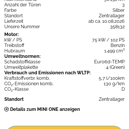
Anzahl der Türen
3
Farbe
Silber
Standort
Zentrallager
Lieferzeit
ab ca. 10.08.2026
Unsere Nummer
358132
Motor:
kW / PS
75 kW / 102 PS
Treibstoff
Benzin
Hubraum
1.499 cm³
Umweltnormen:
Schadstoffklasse
Euro6d-TEMP
Umweltplakette
4 (Green)
Verbrauch und Emissionen nach WLTP:
Kraftstoffverbr. komb.
5,7 l/100km
CO
-Emissionen komb.
130 g/km
2
CO
-Klasse
D
2
Standort
Zentrallager
Details zum MINI ONE anzeigen