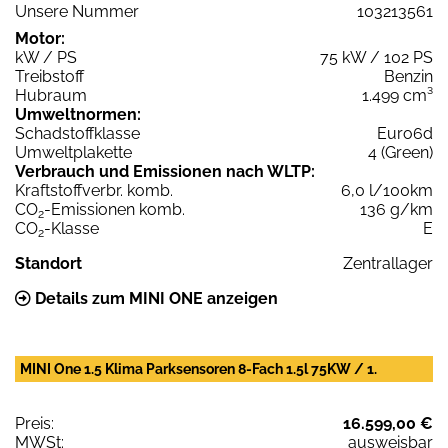
Unsere Nummer
103213561
Motor:
kW / PS
75 kW / 102 PS
Treibstoff
Benzin
Hubraum
1.499 cm³
Umweltnormen:
Schadstoffklasse
Euro6d
Umweltplakette
4 (Green)
Verbrauch und Emissionen nach WLTP:
Kraftstoffverbr. komb.
6,0 l/100km
CO
-Emissionen komb.
136 g/km
2
CO
-Klasse
E
2
Standort
Zentrallager
Details zum MINI ONE anzeigen
MINI One 1.5 Klima Parksensoren 8-Fach 1.5l 75KW / 1.
Preis:
16.599,00 €
MWSt:
ausweisbar