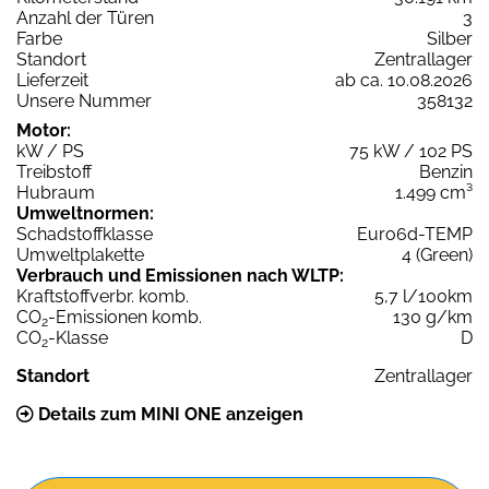
Anzahl der Türen
3
Farbe
Silber
Standort
Zentrallager
Lieferzeit
ab ca. 10.08.2026
Unsere Nummer
358132
Motor:
kW / PS
75 kW / 102 PS
Treibstoff
Benzin
Hubraum
1.499 cm³
Umweltnormen:
Schadstoffklasse
Euro6d-TEMP
Umweltplakette
4 (Green)
Verbrauch und Emissionen nach WLTP:
Kraftstoffverbr. komb.
5,7 l/100km
CO
-Emissionen komb.
130 g/km
2
CO
-Klasse
D
2
Standort
Zentrallager
Details zum MINI ONE anzeigen