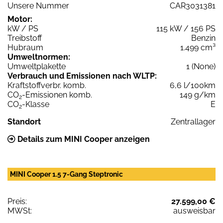
Unsere Nummer
CAR3031381
Motor:
kW / PS
115 kW / 156 PS
Treibstoff
Benzin
Hubraum
1.499 cm³
Umweltnormen:
Umweltplakette
1 (None)
Verbrauch und Emissionen nach WLTP:
Kraftstoffverbr. komb.
6,6 l/100km
CO
-Emissionen komb.
149 g/km
2
CO
-Klasse
E
2
Standort
Zentrallager
Details zum MINI Cooper anzeigen
MINI Cooper 1.5 7-Gang Steptronic
Preis:
27.599,00 €
MWSt:
ausweisbar