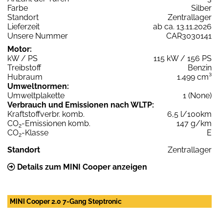
Farbe
Silber
Standort
Zentrallager
Lieferzeit
ab ca. 13.11.2026
Unsere Nummer
CAR3030141
Motor:
kW / PS
115 kW / 156 PS
Treibstoff
Benzin
Hubraum
1.499 cm³
Umweltnormen:
Umweltplakette
1 (None)
Verbrauch und Emissionen nach WLTP:
Kraftstoffverbr. komb.
6,5 l/100km
CO
-Emissionen komb.
147 g/km
2
CO
-Klasse
E
2
Standort
Zentrallager
Details zum MINI Cooper anzeigen
MINI Cooper 2.0 7-Gang Steptronic