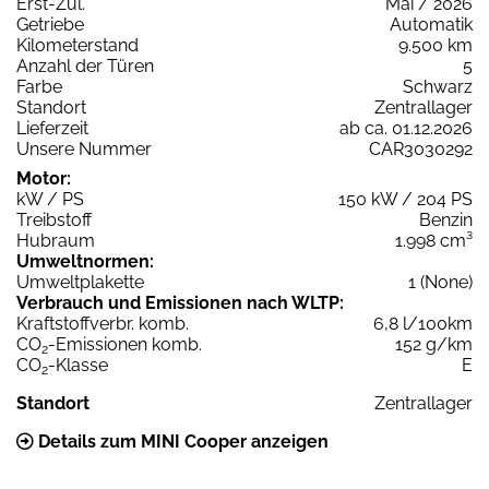
Erst-Zul.
Mai / 2026
Getriebe
Automatik
Kilometerstand
9.500 km
Anzahl der Türen
5
Farbe
Schwarz
Standort
Zentrallager
Lieferzeit
ab ca. 01.12.2026
Unsere Nummer
CAR3030292
Motor:
kW / PS
150 kW / 204 PS
Treibstoff
Benzin
Hubraum
1.998 cm³
Umweltnormen:
Umweltplakette
1 (None)
Verbrauch und Emissionen nach WLTP:
Kraftstoffverbr. komb.
6,8 l/100km
CO
-Emissionen komb.
152 g/km
2
CO
-Klasse
E
2
Standort
Zentrallager
Details zum MINI Cooper anzeigen