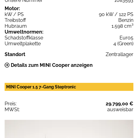
Unsere Nummer
1083593
Motor:
kW / PS
90 kW / 122 PS
Treibstoff
Benzin
Hubraum
1.598 cm³
Umweltnormen:
Schadstoffklasse
Euro5
Umweltplakette
4 (Green)
Standort
Zentrallager
Details zum MINI Cooper anzeigen
MINI Cooper 1.5 7-Gang Steptronic
Preis:
29.799,00 €
MWSt:
ausweisbar