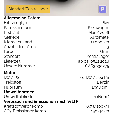
Standort Zentrallager
Allgemeine Daten:
Fahrzeugtyp
Pkw
Karosserieform
Kleinwagen
Erst-Zul.
Mär / 2026
Getriebe
Automatik
Kilometerstand
11.000 km
Anzahl der Türen
3
Farbe
Grün
Standort
Zentrallager
Lieferzeit
ab ca. 05.11.2026
Unsere Nummer
CAR3030275
Motor:
kW / PS
150 kW / 204 PS
Treibstoff
Benzin
Hubraum
1.998 cm³
Umweltnormen:
Umweltplakette
1 (None)
Verbrauch und Emissionen nach WLTP:
Kraftstoffverbr. komb.
6,7 l/100km
CO
-Emissionen komb.
150 g/km
2