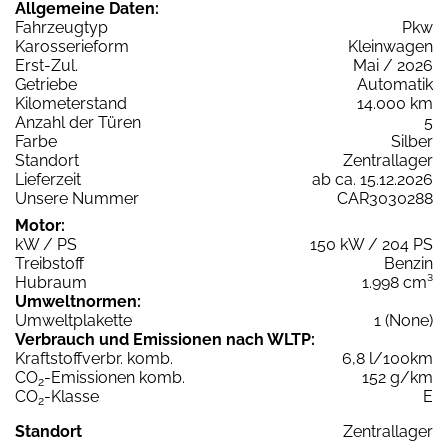
Allgemeine Daten:
Fahrzeugtyp
Pkw
Karosserieform
Kleinwagen
Erst-Zul.
Mai / 2026
Getriebe
Automatik
Kilometerstand
14.000 km
Anzahl der Türen
5
Farbe
Silber
Standort
Zentrallager
Lieferzeit
ab ca. 15.12.2026
Unsere Nummer
CAR3030288
Motor:
kW / PS
150 kW / 204 PS
Treibstoff
Benzin
Hubraum
1.998 cm³
Umweltnormen:
Umweltplakette
1 (None)
Verbrauch und Emissionen nach WLTP:
Kraftstoffverbr. komb.
6,8 l/100km
CO
-Emissionen komb.
152 g/km
2
CO
-Klasse
E
2
Standort
Zentrallager