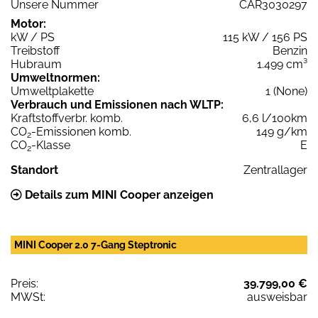
Unsere Nummer
CAR3030297
Motor:
kW / PS
115 kW / 156 PS
Treibstoff
Benzin
Hubraum
1.499 cm³
Umweltnormen:
Umweltplakette
1 (None)
Verbrauch und Emissionen nach WLTP:
Kraftstoffverbr. komb.
6,6 l/100km
CO
-Emissionen komb.
149 g/km
2
CO
-Klasse
E
2
Standort
Zentrallager
Details zum MINI Cooper anzeigen
MINI Cooper 2.0 7-Gang Steptronic
Preis:
39.799,00 €
MWSt:
ausweisbar