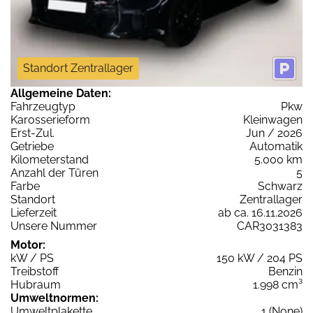
Standort Zentrallager
Allgemeine Daten:
Fahrzeugtyp
Pkw
Karosserieform
Kleinwagen
Erst-Zul.
Jun / 2026
Getriebe
Automatik
Kilometerstand
5.000 km
Anzahl der Türen
5
Farbe
Schwarz
Standort
Zentrallager
Lieferzeit
ab ca. 16.11.2026
Unsere Nummer
CAR3031383
Motor:
kW / PS
150 kW / 204 PS
Treibstoff
Benzin
Hubraum
1.998 cm³
Umweltnormen:
Umweltplakette
1 (None)