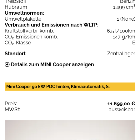
Treibstoff
Benzin
Hubraum
1.499 cm³
Umweltnormen:
Umweltplakette
1 (None)
Verbrauch und Emissionen nach WLTP:
Kraftstoffverbr. komb.
6,5 l/100km
CO
-Emissionen komb.
147 g/km
2
CO
-Klasse
E
2
Standort
Zentrallager
Details zum MINI Cooper anzeigen
Mini Cooper 90 kW PDC hinten, Klimaautomatik, S.
Preis:
11.699,00 €
MWSt:
ausweisbar