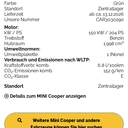
Farbe
Grün
Standort
Zentrallager
Lieferzeit
ab ca. 13.12.2026
Unsere Nummer
CAR3030290
Motor:
kW / PS
150 kW / 204 PS
Treibstoff
Benzin
Hubraum
1.998 cm³
Umweltnormen:
Umweltplakette
1 (None)
Verbrauch und Emissionen nach WLTP:
Kraftstoffverbr. komb.
6,8 l/100km
CO
-Emissionen komb.
152 g/km
2
CO
-Klasse
E
2
Standort
Zentrallager
Details zum MINI Cooper anzeigen
Weitere Mini Cooper und andere
Fahrzeuge können Sie hier suchen