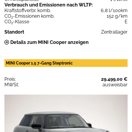
Verbrauch und Emissionen nach WLTP:
Kraftstoffverbr. komb.
6,8 l/100km
CO
-Emissionen komb.
152 g/km
2
CO
-Klasse
E
2
Standort
Zentrallager
Details zum MINI Cooper anzeigen
MINI Cooper 1.5 7-Gang Steptronic
Preis:
29.499,00 €
MWSt:
ausweisbar