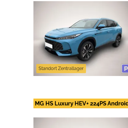
Standort Zentrallager
MG HS Luxury HEV+ 224PS Android