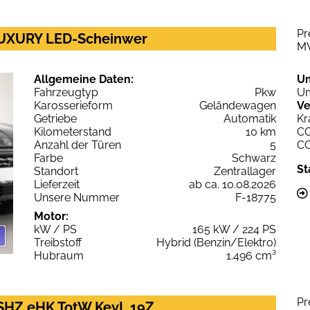
Pr
 LUXURY LED-Scheinwer
M
Allgemeine Daten:
U
Fahrzeugtyp
Pkw
Um
Karosserieform
Geländewagen
Ve
Getriebe
Automatik
Kr
Kilometerstand
10 km
C
Anzahl der Türen
5
C
Farbe
Schwarz
St
Standort
Zentrallager
Lieferzeit
ab ca. 10.08.2026
Unsere Nummer
F-18775
Motor:
kW / PS
165 kW / 224 PS
Treibstoff
Hybrid (Benzin/Elektro)
Hubraum
1.496 cm³
Pr
SHZ eHK TotW KeyL 19Z