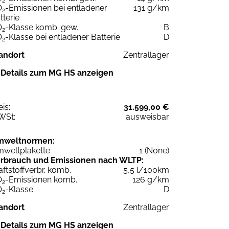
2
O
-Emissionen bei entladener
131 g/km
2
tterie
O
-Klasse komb. gew.
B
2
O
-Klasse bei entladener Batterie
D
2
andort
Zentrallager
Details zum MG HS anzeigen
eis:
31.599,00 €
WSt:
ausweisbar
mweltnormen:
weltplakette
1 (None)
rbrauch und Emissionen nach WLTP:
aftstoffverbr. komb.
5,5 l/100km
O
-Emissionen komb.
126 g/km
2
O
-Klasse
D
2
andort
Zentrallager
Details zum MG HS anzeigen