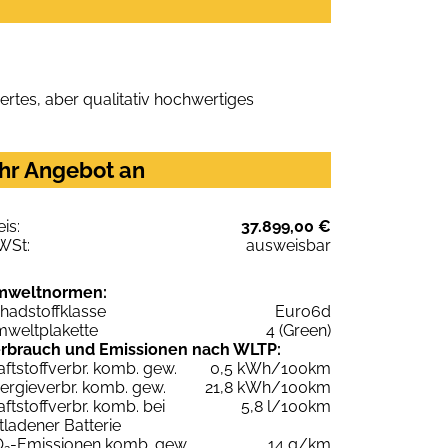
rtes, aber qualitativ hochwertiges
Ihr Angebot an
eis:
37.899,00 €
WSt:
ausweisbar
mweltnormen:
hadstoffklasse
Euro6d
weltplakette
4 (Green)
rbrauch und Emissionen nach WLTP:
aftstoffverbr. komb. gew.
0,5 kWh/100km
ergieverbr. komb. gew.
21,8 kWh/100km
aftstoffverbr. komb. bei
5,8 l/100km
tladener Batterie
O
-Emissionen komb. gew.
14 g/km