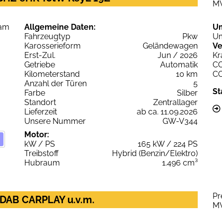
M
Allgemeine Daten:
U
Fahrzeugtyp
Pkw
Um
Karosserieform
Geländewagen
Ve
Erst-Zul.
Jun / 2026
Kr
Getriebe
Automatik
C
Kilometerstand
10 km
C
Anzahl der Türen
5
St
Farbe
Silber
Standort
Zentrallager
Lieferzeit
ab ca. 11.09.2026
Unsere Nummer
GW-V344
Motor:
kW / PS
165 kW / 224 PS
Treibstoff
Hybrid (Benzin/Elektro)
Hubraum
1.496 cm³
Pr
DAB CARPLAY u.v.m.
M