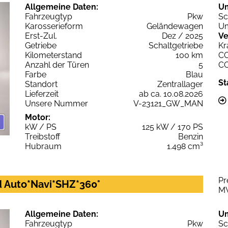
Allgemeine Daten:
U
Fahrzeugtyp
Pkw
Sc
Karosserieform
Geländewagen
Um
Erst-Zul.
Dez / 2025
Ve
Getriebe
Schaltgetriebe
Kr
Kilometerstand
100 km
C
Anzahl der Türen
5
C
Farbe
Blau
St
Standort
Zentrallager
Lieferzeit
ab ca. 10.08.2026
Unsere Nummer
V-23121_GW_MAN
Motor:
kW / PS
125 kW / 170 PS
Treibstoff
Benzin
Hubraum
1.498 cm³
Pr
 Auto*Navi*SHZ*360°
M
Allgemeine Daten:
U
Fahrzeugtyp
Pkw
Sc