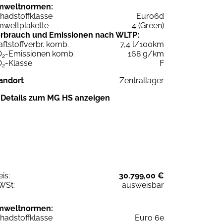
mweltnormen:
hadstoffklasse
Euro6d
weltplakette
4 (Green)
rbrauch und Emissionen nach WLTP:
aftstoffverbr. komb.
7,4 l/100km
O
-Emissionen komb.
168 g/km
2
O
-Klasse
F
2
andort
Zentrallager
Details zum MG HS anzeigen
eis:
30.799,00 €
WSt:
ausweisbar
mweltnormen:
hadstoffklasse
Euro 6e