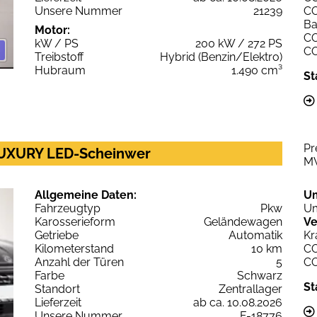
Unsere Nummer
21239
C
Ba
Motor:
C
kW / PS
200 kW / 272 PS
C
Treibstoff
Hybrid (Benzin/Elektro)
Hubraum
1.490 cm³
St
Pr
 LUXURY LED-Scheinwer
M
Allgemeine Daten:
U
Fahrzeugtyp
Pkw
Um
Karosserieform
Geländewagen
Ve
Getriebe
Automatik
Kr
Kilometerstand
10 km
C
Anzahl der Türen
5
C
Farbe
Schwarz
St
Standort
Zentrallager
Lieferzeit
ab ca. 10.08.2026
Unsere Nummer
F-18776