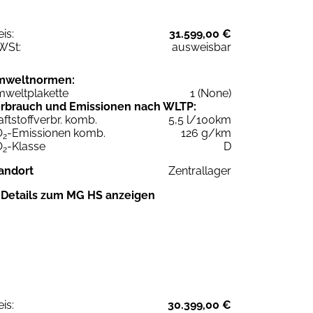
eis:
31.599,00 €
WSt:
ausweisbar
mweltnormen:
weltplakette
1 (None)
rbrauch und Emissionen nach WLTP:
aftstoffverbr. komb.
5,5 l/100km
O
-Emissionen komb.
126 g/km
2
O
-Klasse
D
2
andort
Zentrallager
Details zum MG HS anzeigen
eis:
30.399,00 €