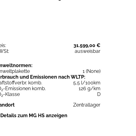
eis:
31.599,00 €
WSt:
ausweisbar
mweltnormen:
weltplakette
1 (None)
rbrauch und Emissionen nach WLTP:
aftstoffverbr. komb.
5,5 l/100km
O
-Emissionen komb.
126 g/km
2
O
-Klasse
D
2
andort
Zentrallager
Details zum MG HS anzeigen