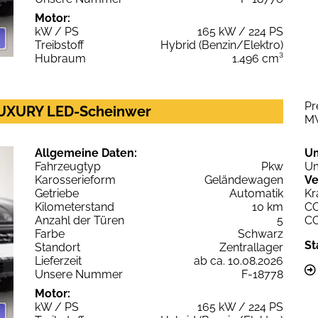
Motor:
kW / PS
165 kW / 224 PS
Treibstoff
Hybrid (Benzin/Elektro)
Hubraum
1.496 cm³
Pr
 LUXURY LED-Scheinwer
M
Allgemeine Daten:
U
Fahrzeugtyp
Pkw
Um
Karosserieform
Geländewagen
Ve
Getriebe
Automatik
Kr
Kilometerstand
10 km
C
Anzahl der Türen
5
C
Farbe
Schwarz
St
Standort
Zentrallager
Lieferzeit
ab ca. 10.08.2026
Unsere Nummer
F-18778
Motor:
kW / PS
165 kW / 224 PS