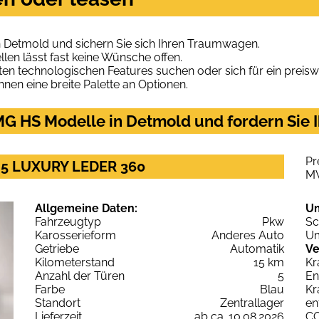
 Detmold und sichern Sie sich Ihren Traumwagen.
len lässt fast keine Wünsche offen.
en technologischen Features suchen oder sich für ein preiswe
hnen eine breite Palette an Optionen.
G HS Modelle in Detmold und fordern Sie 
Pr
.5 LUXURY LEDER 360
M
Allgemeine Daten:
U
Fahrzeugtyp
Pkw
Sc
Karosserieform
Anderes Auto
Um
Getriebe
Automatik
Ve
Kilometerstand
15 km
Kr
Anzahl der Türen
5
En
Farbe
Blau
Kr
Standort
Zentrallager
en
Lieferzeit
ab ca. 10.08.2026
C