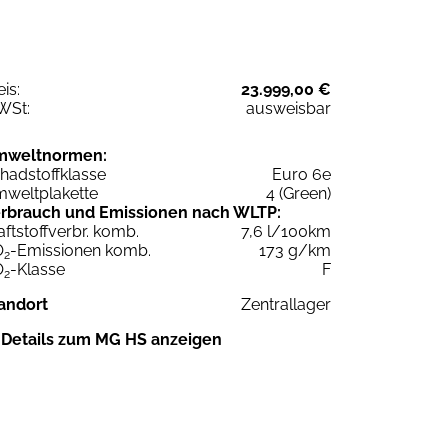
eis:
23.999,00 €
WSt:
ausweisbar
mweltnormen:
hadstoffklasse
Euro 6e
weltplakette
4 (Green)
rbrauch und Emissionen nach WLTP:
aftstoffverbr. komb.
7,6 l/100km
O
-Emissionen komb.
173 g/km
2
O
-Klasse
F
2
andort
Zentrallager
Details zum MG HS anzeigen