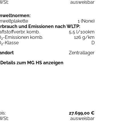
WSt:
ausweisbar
mweltnormen:
weltplakette
1 (None)
rbrauch und Emissionen nach WLTP:
aftstoffverbr. komb.
5,5 l/100km
O
-Emissionen komb.
126 g/km
2
O
-Klasse
D
2
andort
Zentrallager
Details zum MG HS anzeigen
eis:
27.699,00 €
WSt:
ausweisbar