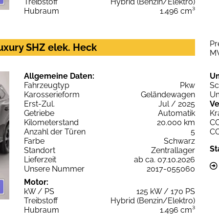
Treibstoff
Hybrid (Benzin/Elektro)
Hubraum
1.496 cm³
Pr
uxury SHZ elek. Heck
M
Allgemeine Daten:
U
Fahrzeugtyp
Pkw
Sc
Karosserieform
Geländewagen
Um
Erst-Zul.
Jul / 2025
Ve
Getriebe
Automatik
Kr
Kilometerstand
20.000 km
C
Anzahl der Türen
5
C
Farbe
Schwarz
St
Standort
Zentrallager
Lieferzeit
ab ca. 07.10.2026
Unsere Nummer
2017-055060
Motor:
kW / PS
125 kW / 170 PS
Treibstoff
Hybrid (Benzin/Elektro)
Hubraum
1.496 cm³