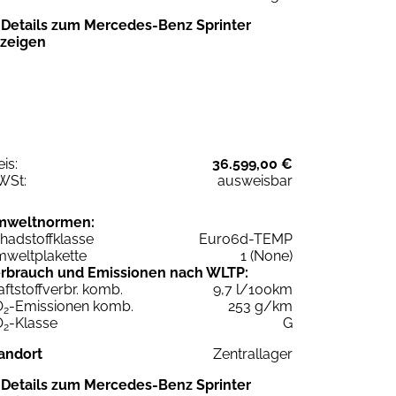
Details zum Mercedes-Benz Sprinter
zeigen
eis:
36.599,00 €
WSt:
ausweisbar
mweltnormen:
hadstoffklasse
Euro6d-TEMP
weltplakette
1 (None)
rbrauch und Emissionen nach WLTP:
aftstoffverbr. komb.
9,7 l/100km
O
-Emissionen komb.
253 g/km
2
O
-Klasse
G
2
andort
Zentrallager
Details zum Mercedes-Benz Sprinter