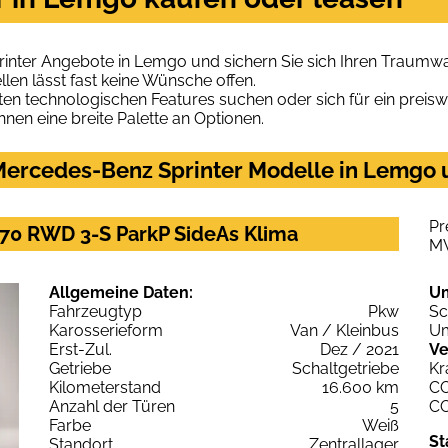
inter Angebote in Lemgo und sichern Sie sich Ihren Traumw
len lässt fast keine Wünsche offen.
en technologischen Features suchen oder sich für ein preiswe
hnen eine breite Palette an Optionen.
ercedes-Benz Sprinter Modelle in Lemgo u
Pr
170 RWD 3-S ParkP SideAs Klima
M
Allgemeine Daten:
U
Fahrzeugtyp
Pkw
Sc
Karosserieform
Van / Kleinbus
Um
Erst-Zul.
Dez / 2021
Ve
Getriebe
Schaltgetriebe
Kr
Kilometerstand
16.600 km
C
Anzahl der Türen
5
C
Farbe
Weiß
St
Standort
Zentrallager