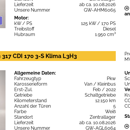
Lieferzeit
ab ca. 10.08.2026
Unsere Nummer
GW-AHM6065
an
Motor:
kW / PS
125 kW / 170 PS
Treibstoff
Diesel
Hubraum
1.950 cm³
Pr
 317 CDI 170 3-S Klima L3H3
M
Allgemeine Daten:
U
Fahrzeugtyp
Pkw
Sc
Karosserieform
Van / Kleinbus
Um
Erst-Zul.
Feb / 2022
Ve
Getriebe
Schaltgetriebe
Kr
Kilometerstand
12.150 km
C
Anzahl der Türen
5
C
Farbe
Weiß
St
Standort
Zentrallager
Lieferzeit
ab ca. 10.08.2026
Unsere Nummer
GW-AGL6064