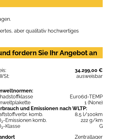
agen.
rtes, aber qualitativ hochwertiges
nd fordern Sie Ihr Angebot an
eis:
34.299,00 €
WSt:
ausweisbar
mweltnormen:
hadstoffklasse
Euro6d-TEMP
weltplakette
1 (None)
rbrauch und Emissionen nach WLTP:
aftstoffverbr. komb.
8,5 l/100km
O
-Emissionen komb.
222 g/km
2
O
-Klasse
G
2
andort
Zentrallager