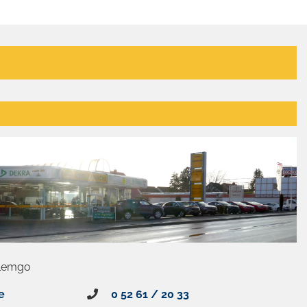
 Lemgo
e
0 52 61 / 20 33