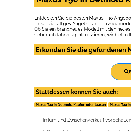
Entdecken Sie die besten Maxus T90 Angebot
Unser vielfältiges Angebot an Fahrzeugmodel
Ob Sie ein brandneues Modell mit den neuest
Gebrauchtfahrzeug interessieren, wir bieten I
Erkunden Sie die gefundenen M
W
Stattdessen können Sie auch:
Maxus T90 in Detmold Kaufen oder leasen
Maxus T90 i
Irrtum und Zwischenverkauf vorbehalten