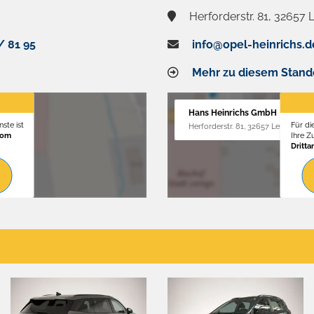
Herforderstr. 81, 32657
/ 81 95
info@opel-heinrichs.d
Mehr zu diesem Stand
Hans Heinrichs GmbH
ste ist
Für di
Herforderstr. 81, 32657 Lemgo
vom
Ihre 
Dritta