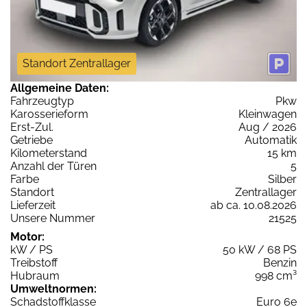
Standort Zentrallager
Allgemeine Daten:
Fahrzeugtyp
Pkw
Karosserieform
Kleinwagen
Erst-Zul.
Aug / 2026
Getriebe
Automatik
Kilometerstand
15 km
Anzahl der Türen
5
Farbe
Silber
Standort
Zentrallager
Lieferzeit
ab ca. 10.08.2026
Unsere Nummer
21525
Motor:
kW / PS
50 kW / 68 PS
Treibstoff
Benzin
Hubraum
998 cm³
Umweltnormen:
Schadstoffklasse
Euro 6e