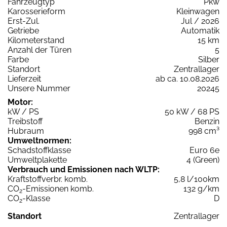
Fahrzeugtyp
Pkw
Karosserieform
Kleinwagen
Erst-Zul.
Jul / 2026
Getriebe
Automatik
Kilometerstand
15 km
Anzahl der Türen
5
Farbe
Silber
Standort
Zentrallager
Lieferzeit
ab ca. 10.08.2026
Unsere Nummer
20245
Motor:
kW / PS
50 kW / 68 PS
Treibstoff
Benzin
Hubraum
998 cm³
Umweltnormen:
Schadstoffklasse
Euro 6e
Umweltplakette
4 (Green)
Verbrauch und Emissionen nach WLTP:
Kraftstoffverbr. komb.
5,8 l/100km
CO
-Emissionen komb.
132 g/km
2
CO
-Klasse
D
2
Standort
Zentrallager