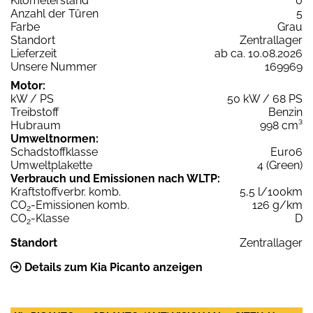
Kilometerstand
0
Anzahl der Türen
5
Farbe
Grau
Standort
Zentrallager
Lieferzeit
ab ca. 10.08.2026
Unsere Nummer
169969
Motor:
kW / PS
50 kW / 68 PS
Treibstoff
Benzin
Hubraum
998 cm³
Umweltnormen:
Schadstoffklasse
Euro6
Umweltplakette
4 (Green)
Verbrauch und Emissionen nach WLTP:
Kraftstoffverbr. komb.
5,5 l/100km
CO
-Emissionen komb.
126 g/km
2
CO
-Klasse
D
2
Standort
Zentrallager
Details zum Kia Picanto anzeigen