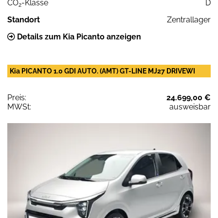
CO
-Klasse
D
2
Standort
Zentrallager
Details zum Kia Picanto anzeigen
Kia PICANTO 1.0 GDI AUTO. (AMT) GT-LINE MJ27 DRIVEWI
Preis:
24.699,00 €
MWSt:
ausweisbar