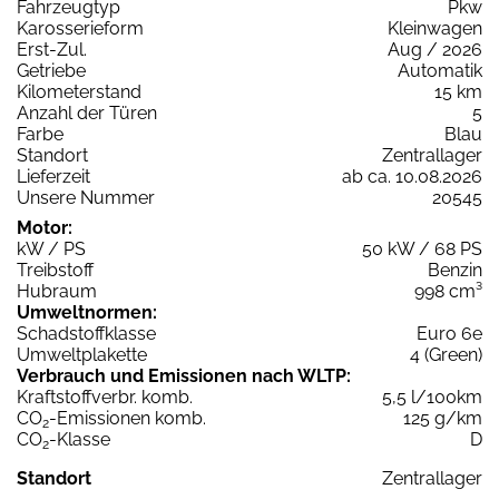
Fahrzeugtyp
Pkw
Karosserieform
Kleinwagen
Erst-Zul.
Aug / 2026
Getriebe
Automatik
Kilometerstand
15 km
Anzahl der Türen
5
Farbe
Blau
Standort
Zentrallager
Lieferzeit
ab ca. 10.08.2026
Unsere Nummer
20545
Motor:
kW / PS
50 kW / 68 PS
Treibstoff
Benzin
Hubraum
998 cm³
Umweltnormen:
Schadstoffklasse
Euro 6e
Umweltplakette
4 (Green)
Verbrauch und Emissionen nach WLTP:
Kraftstoffverbr. komb.
5,5 l/100km
CO
-Emissionen komb.
125 g/km
2
CO
-Klasse
D
2
Standort
Zentrallager