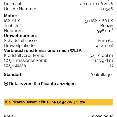
Lieferzeit
ab ca. 10.08.2026
Unsere Nummer
20546
Motor:
kW / PS
50 kW / 68 PS
Treibstoff
Benzin
Hubraum
998 cm³
Umweltnormen:
Schadstoffklasse
Euro 6e
Umweltplakette
4 (Green)
Verbrauch und Emissionen nach WLTP:
Kraftstoffverbr. komb.
5,5 l/100km
CO
-Emissionen komb.
125 g/km
2
CO
-Klasse
D
2
Standort
Zentrallager
Details zum Kia Picanto anzeigen
Kia Picanto DynamicPlusLine 1,0 50kW 4 Sitze
Preis:
19.999,00 €