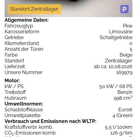
Standort Zentrallager
Allgemeine Daten:
Fahrzeugtyp
Pkw
Karosserieform
Limousine
Getriebe
Schaltgetriebe
Kilometerstand
0
Anzahl der Türen
5
Farbe
Beige
Standort
Zentrallager
Lieferzeit
ab ca. 10.08.2026
Unsere Nummer
169979
Motor:
kW / PS
50 kW / 68 PS
Treibstoff
Benzin
Hubraum
998 cm³
Umweltnormen:
Schadstoffklasse
Euro6
Umweltplakette
4 (Green)
Verbrauch und Emissionen nach WLTP:
Kraftstoffverbr. komb.
5,5 l/100km
CO
-Emissionen komb.
126 g/km
2