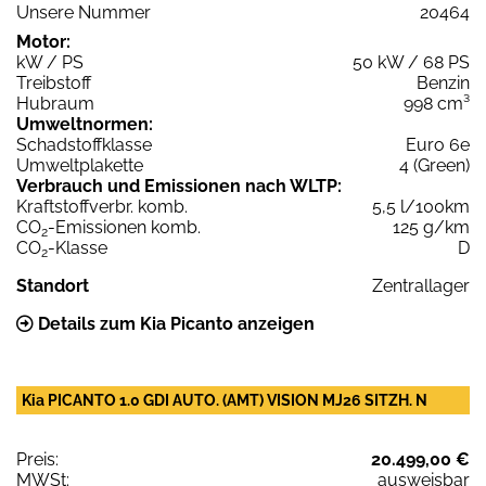
Unsere Nummer
20464
Motor:
kW / PS
50 kW / 68 PS
Treibstoff
Benzin
Hubraum
998 cm³
Umweltnormen:
Schadstoffklasse
Euro 6e
Umweltplakette
4 (Green)
Verbrauch und Emissionen nach WLTP:
Kraftstoffverbr. komb.
5,5 l/100km
CO
-Emissionen komb.
125 g/km
2
CO
-Klasse
D
2
Standort
Zentrallager
Details zum Kia Picanto anzeigen
Kia PICANTO 1.0 GDI AUTO. (AMT) VISION MJ26 SITZH. N
Preis:
20.499,00 €
MWSt:
ausweisbar