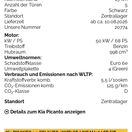
Anzahl der Türen
5
Farbe
Schwarz
Standort
Zentrallager
Lieferzeit
ab ca. 10.08.2026
Unsere Nummer
20774
Motor:
kW / PS
50 kW / 68 PS
Treibstoff
Benzin
Hubraum
998 cm³
Umweltnormen:
Schadstoffklasse
Euro 6e
Umweltplakette
4 (Green)
Verbrauch und Emissionen nach WLTP:
Kraftstoffverbr. komb.
5,5 l/100km
CO
-Emissionen komb.
125 g/km
2
CO
-Klasse
D
2
Standort
Zentrallager
Details zum Kia Picanto anzeigen