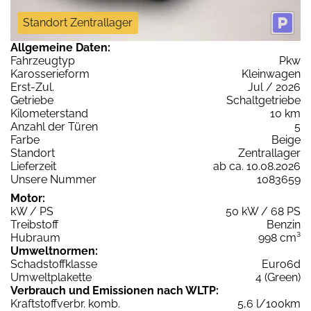
Standort Zentrallager
Allgemeine Daten:
Fahrzeugtyp
Pkw
Karosserieform
Kleinwagen
Erst-Zul.
Jul / 2026
Getriebe
Schaltgetriebe
Kilometerstand
10 km
Anzahl der Türen
5
Farbe
Beige
Standort
Zentrallager
Lieferzeit
ab ca. 10.08.2026
Unsere Nummer
1083659
Motor:
kW / PS
50 kW / 68 PS
Treibstoff
Benzin
Hubraum
998 cm³
Umweltnormen:
Schadstoffklasse
Euro6d
Umweltplakette
4 (Green)
Verbrauch und Emissionen nach WLTP:
Kraftstoffverbr. komb.
5,6 l/100km