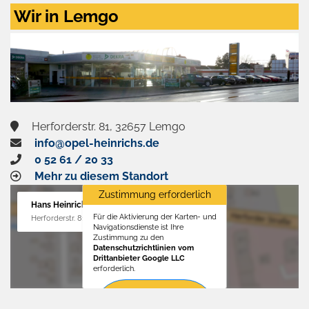
Zustimmen
Wir in Lemgo
und
aktivieren
Herforderstr. 81, 32657 Lemgo
info@opel-heinrichs.de
0 52 61 / 20 33
Mehr zu diesem Standort
Zustimmung erforderlich
Hans Heinrichs GmbH
Für die Aktivierung der Karten- und
Herforderstr. 81, 32657 Lemgo
Navigationsdienste ist Ihre
Zustimmung zu den
Datenschutzrichtlinien vom
Drittanbieter Google LLC
erforderlich.
Zustimmen