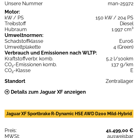
Unsere Nummer
man-25972
Motor:
kW / PS
150 kW / 204 PS
Treibstoff
Diesel
Hubraum
1.997 cm³
Umweltnormen:
Schadstoffklasse
Euro6
Umweltplakette
4 (Green)
Verbrauch und Emissionen nach WLTP:
Kraftstoffverbr. komb.
5,2 l/100km
CO
-Emissionen komb.
137 g/km
2
CO
-Klasse
E
2
Standort
Zentrallager
Details zum Jaguar XF anzeigen
Jaguar XF Sportbrake R-Dynamic HSE AWD D200 Mild-Hybrid
Preis:
41.499,00 €
MWSt:
ausweisbar