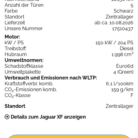
Anzahl der Türen
5
Farbe
Schwarz
Standort
Zentrallager
Lieferzeit
ab ca. 10.08.2026
Unsere Nummer
17510437
Motor:
kW / PS
150 kW / 204 PS
Treibstoff
Diesel
Hubraum
1.998 cm³
Umweltnormen:
Schadstoffklasse
Euro6d
Umweltplakette
4 (Green)
Verbrauch und Emissionen nach WLTP:
Kraftstoffverbr. komb.
6,1 l/100km
CO
-Emissionen komb.
159 g/km
2
CO
-Klasse
F
2
Standort
Zentrallager
Details zum Jaguar XF anzeigen