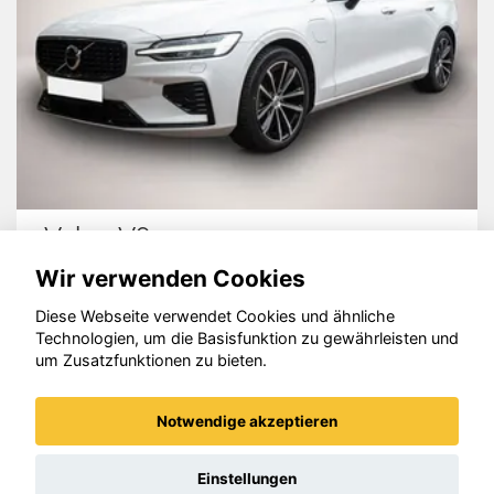
60
Cupra Terr
Wir verwenden Cookies
Diese Webseite verwendet Cookies und ähnliche
Technologien, um die Basisfunktion zu gewährleisten und
um Zusatzfunktionen zu bieten.
© konjunkturmotor.de GmbH 2020 - 2026
Notwendige akzeptieren
Einstellungen