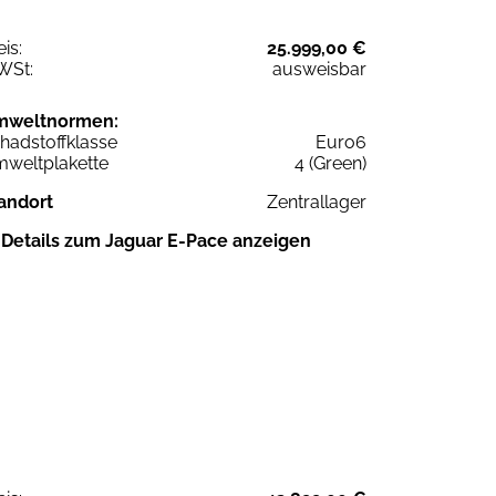
eis:
25.999,00 €
WSt:
ausweisbar
mweltnormen:
hadstoffklasse
Euro6
weltplakette
4 (Green)
andort
Zentrallager
Details zum Jaguar E-Pace anzeigen