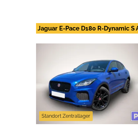
Jaguar E-Pace D180 R-Dynamic 
Standort Zentrallager