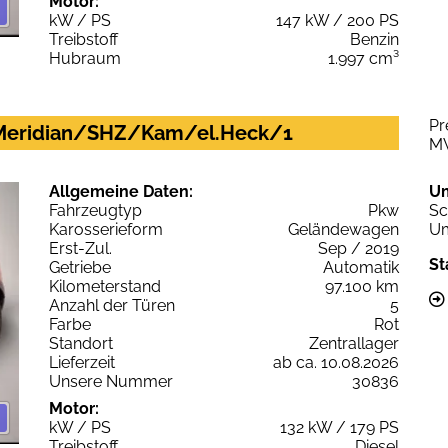
Motor:
kW / PS
147 kW / 200 PS
Treibstoff
Benzin
Hubraum
1.997 cm³
Pr
/Meridian/SHZ/Kam/el.Heck/1
M
Allgemeine Daten:
U
Fahrzeugtyp
Pkw
Sc
Karosserieform
Geländewagen
Um
Erst-Zul.
Sep / 2019
St
Getriebe
Automatik
Kilometerstand
97.100 km
Anzahl der Türen
5
Farbe
Rot
Standort
Zentrallager
Lieferzeit
ab ca. 10.08.2026
Unsere Nummer
30836
Motor:
kW / PS
132 kW / 179 PS
Treibstoff
Diesel