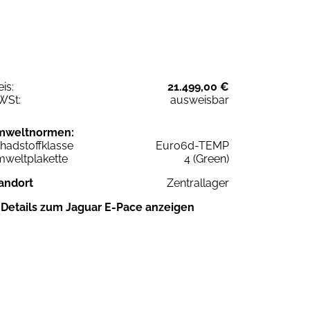
eis:
21.499,00 €
WSt:
ausweisbar
mweltnormen:
hadstoffklasse
Euro6d-TEMP
weltplakette
4 (Green)
andort
Zentrallager
Details zum Jaguar E-Pace anzeigen