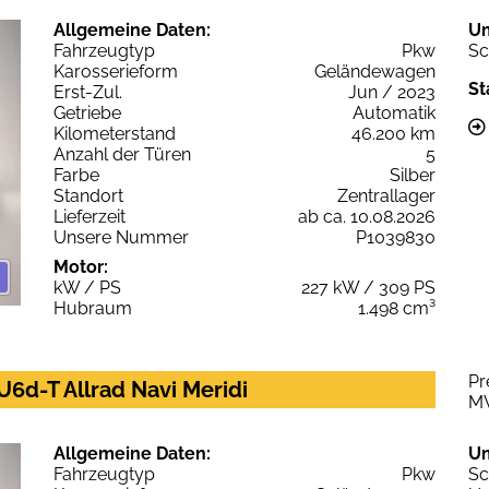
Allgemeine Daten:
U
Fahrzeugtyp
Pkw
Sc
Karosserieform
Geländewagen
St
Erst-Zul.
Jun / 2023
Getriebe
Automatik
Kilometerstand
46.200 km
Anzahl der Türen
5
Farbe
Silber
Standort
Zentrallager
Lieferzeit
ab ca. 10.08.2026
Unsere Nummer
P1039830
Motor:
kW / PS
227 kW / 309 PS
Hubraum
1.498 cm³
Pr
6d-T Allrad Navi Meridi
M
Allgemeine Daten:
U
Fahrzeugtyp
Pkw
Sc