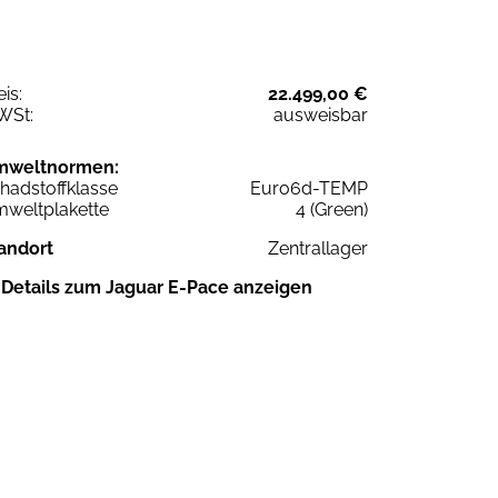
eis:
22.499,00 €
WSt:
ausweisbar
mweltnormen:
hadstoffklasse
Euro6d-TEMP
weltplakette
4 (Green)
andort
Zentrallager
Details zum Jaguar E-Pace anzeigen