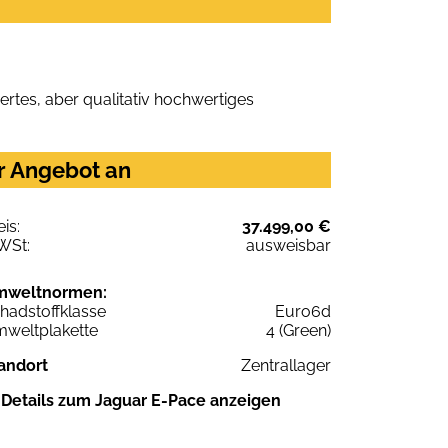
rtes, aber qualitativ hochwertiges
r Angebot an
eis:
37.499,00 €
WSt:
ausweisbar
mweltnormen:
hadstoffklasse
Euro6d
weltplakette
4 (Green)
andort
Zentrallager
Details zum Jaguar E-Pace anzeigen