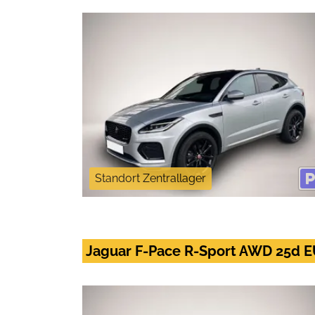
Standort Zentrallager
Jaguar F-Pace R-Sport AWD 25d EU