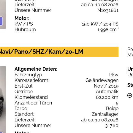
Lieferzeit
ab ca. 10.08.2026
Unsere Nummer
N1031861
Motor:
kW / PS
150 kW / 204 PS
Hubraum
1.998 cm³
Pr
D/Navi/Pano/SHZ/Kam/20-LM
M
Allgemeine Daten:
U
Fahrzeugtyp
Pkw
Um
Karosserieform
Geländewagen
St
Erst-Zul.
Nov / 2019
Getriebe
Automatik
Kilometerstand
62.200 km
Anzahl der Türen
5
Farbe
Beige
Standort
Zentrallager
Lieferzeit
ab ca. 10.08.2026
Unsere Nummer
31760