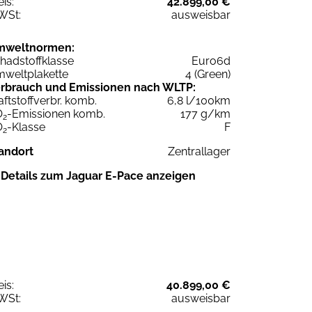
eis:
42.899,00 €
WSt:
ausweisbar
mweltnormen:
hadstoffklasse
Euro6d
weltplakette
4 (Green)
rbrauch und Emissionen nach WLTP:
aftstoffverbr. komb.
6,8 l/100km
O
-Emissionen komb.
177 g/km
2
O
-Klasse
F
2
andort
Zentrallager
Details zum Jaguar E-Pace anzeigen
eis:
40.899,00 €
WSt:
ausweisbar