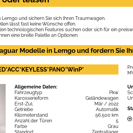
n Lemgo und sichern Sie sich Ihren Traumwagen.
len lässt fast keine Wünsche offen.
en technologischen Features suchen oder sich für ein preiswe
hnen eine breite Palette an Optionen.
aguar Modelle in Lemgo und fordern Sie Ih
Pr
LED*ACC*KEYLESS*PANO*WinP*
M
Allgemeine Daten:
U
Fahrzeugtyp
Pkw
Sc
Karosserieform
Geländewagen
Um
Erst-Zul.
Mär / 2022
St
Getriebe
Automatik
Kilometerstand
56.500 km
Anzahl der Türen
5
Farbe
Grau
Standort
Zentrallager