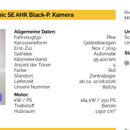
Pr
ic SE AHK Black-P. Kamera
M
Allgemeine Daten:
U
Fahrzeugtyp
Pkw
Sc
Karosserieform
Geländewagen
Um
Erst-Zul.
Nov / 2019
St
Getriebe
Automatik
Kilometerstand
95.400 km
Anzahl der Türen
5
Farbe
Rot
Standort
Zentrallager
Lieferzeit
ab ca. 10.08.2026
Unsere Nummer
85679
Motor:
kW / PS
184 kW / 250 PS
Treibstoff
Benzin
Hubraum
1.997 cm³