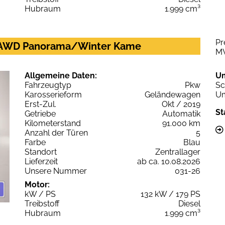
Hubraum
1.999 cm³
Pr
S AWD Panorama/Winter Kame
M
Allgemeine Daten:
U
Fahrzeugtyp
Pkw
Sc
Karosserieform
Geländewagen
Um
Erst-Zul.
Okt / 2019
St
Getriebe
Automatik
Kilometerstand
91.000 km
Anzahl der Türen
5
Farbe
Blau
Standort
Zentrallager
Lieferzeit
ab ca. 10.08.2026
Unsere Nummer
031-26
Motor:
kW / PS
132 kW / 179 PS
Treibstoff
Diesel
Hubraum
1.999 cm³