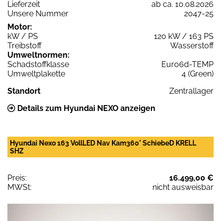
Lieferzeit
ab ca. 10.08.2026
Unsere Nummer
2047-25
Motor:
kW / PS
120 kW / 163 PS
Treibstoff
Wasserstoff
Umweltnormen:
Schadstoffklasse
Euro6d-TEMP
Umweltplakette
4 (Green)
Standort
Zentrallager
Details zum Hyundai NEXO anzeigen
Hyundai Nexo 163 VollLED Nav Kam360° SchiebeD KRELL
SHZ
Preis:
16.499,00 €
MWSt:
nicht ausweisbar