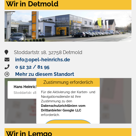
Wir in Detmold
Stoddartstr. 18, 32758 Detmold
info@opel-heinrichs.de
0 52 32 / 81 95
Mehr zu diesem Standort
Zustimmung erforderlich
Hans Heinrichs GmbH
Für die Aktivierung der Karten- und
Stoddartstr. 18, 32758 Detmold
Navigationsdienste ist Ihre
Zustimmung zu den
Datenschutzrichtlinien vom
Drittanbieter Google LLC
erforderlich.
Zustimmen
Wir in Lemgo
und