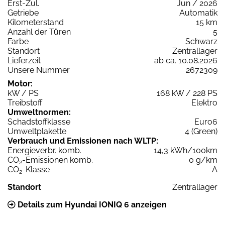
Erst-Zul.
Jun / 2026
Getriebe
Automatik
Kilometerstand
15 km
Anzahl der Türen
5
Farbe
Schwarz
Standort
Zentrallager
Lieferzeit
ab ca. 10.08.2026
Unsere Nummer
2672309
Motor:
kW / PS
168 kW / 228 PS
Treibstoff
Elektro
Umweltnormen:
Schadstoffklasse
Euro6
Umweltplakette
4 (Green)
Verbrauch und Emissionen nach WLTP:
Energieverbr. komb.
14,3 kWh/100km
CO
-Emissionen komb.
0 g/km
2
CO
-Klasse
A
2
Standort
Zentrallager
Details zum Hyundai IONIQ 6 anzeigen