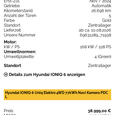
Erst-Zul.
Nov / 2024
Getriebe
Automatik
Kilometerstand
26.696 km
Anzahl der Türen
5
Farbe
Gold
Standort
Zentrallager
Lieferzeit
ab ca. 10.08.2026
Unsere Nummer
69631289_71938
Motor:
kW / PS
168 kW / 228 PS
Umweltnormen:
Umweltplakette
4 (Green)
Standort
Zentrallager
Details zum Hyundai IONIQ 6 anzeigen
Hyundai IONIQ 6 Uniq Elektro 4WD 77kWh Navi Kamera PDC
L
Preis:
38.999,00 €