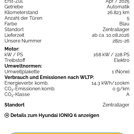
Erst-Zul.
Apr / 2025
Getriebe
Automatik
Kilometerstand
26.823 km
Anzahl der Türen
5
Farbe
Blau
Standort
Zentrallager
Lieferzeit
ab ca. 10.08.2026
Unsere Nummer
2821-26
Motor:
kW / PS
168 kW / 228 PS
Treibstoff
Elektro
Umweltnormen:
Umweltplakette
1 (None)
Verbrauch und Emissionen nach WLTP:
Energieverbr. komb.
14,3 kWh/100km
CO
-Emissionen komb.
0 g/km
2
CO
-Klasse
A
2
Standort
Zentrallager
Details zum Hyundai IONIQ 6 anzeigen