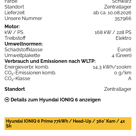
Farbe
Schwarz
Standort
Zentrallager
Lieferzeit
ab ca. 10.08.2026
Unsere Nummer
357966
Motor:
kW / PS
168 kW / 228 PS
Treibstoff
Elektro
Umweltnormen:
Schadstoffklasse
Euro6
Umweltplakette
4 (Green)
Verbrauch und Emissionen nach WLTP:
Energieverbr. komb.
14,3 kWh/100km
CO
-Emissionen komb.
0 g/km
2
CO
-Klasse
A
2
Standort
Zentrallager
Details zum Hyundai IONIQ 6 anzeigen
Hyundai IONIQ 6 Prime 77kWh / Head-Up / 360° Kam / 4x
Sh