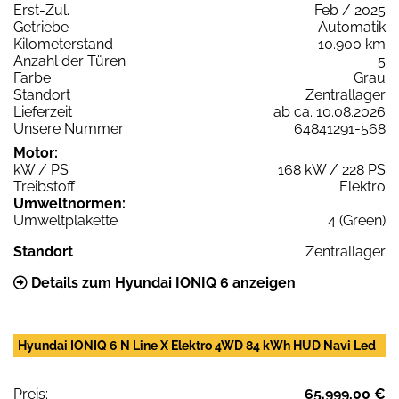
Erst-Zul.
Feb / 2025
Getriebe
Automatik
Kilometerstand
10.900 km
Anzahl der Türen
5
Farbe
Grau
Standort
Zentrallager
Lieferzeit
ab ca. 10.08.2026
Unsere Nummer
64841291-568
Motor:
kW / PS
168 kW / 228 PS
Treibstoff
Elektro
Umweltnormen:
Umweltplakette
4 (Green)
Standort
Zentrallager
Details zum Hyundai IONIQ 6 anzeigen
Hyundai IONIQ 6 N Line X Elektro 4WD 84 kWh HUD Navi Led
Preis:
65.999,00 €