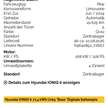
Fahrzeugtyp
Pkw
Karosserieform
Limousine
Erst-Zul.
Jun / 2024
Getriebe
Automatik
Kilometerstand
41.625 km
Anzahl der Türen
5
Farbe
Grau
Standort
Zentrallager
Lieferzeit
ab ca. 10.08.2026
Unsere Nummer
69641852_72667
Motor:
kW / PS
168 kW / 228 PS
Umweltnormen:
Umweltplakette
4 (Green)
Standort
Zentrallager
Details zum Hyundai IONIQ 6 anzeigen
Hyundai IONIQ 6 77,4 kWh Uniq *Bose *Digitale Seitenspie