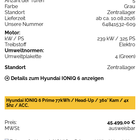
Anzahl der Türen
5
Farbe
Grau
Standort
Zentrallager
Lieferzeit
ab ca. 10.08.2026
Unsere Nummer
64841532-609
Motor:
kW / PS
239 kW / 325 PS
Treibstoff
Elektro
Umweltnormen:
Umweltplakette
4 (Green)
Standort
Zentrallager
Details zum Hyundai IONIQ 6 anzeigen
Hyundai IONIQ 6 Prime 77kWh / Head-Up / 360° Kam / 4x
Shz / ACC.
Preis:
45.499,00 €
MWSt:
ausweisbar