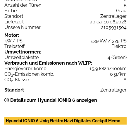
Anzahl der Türen
5
Farbe
Grau
Standort
Zentrallager
Lieferzeit
ab ca. 10.08.2026
Unsere Nummer
2105931504
Motor:
kW / PS
239 kW / 325 PS
Treibstoff
Elektro
Umweltnormen:
Umweltplakette
4 (Green)
Verbrauch und Emissionen nach WLTP:
Energieverbr. komb.
15,9 kWh/100km
CO
-Emissionen komb.
0 g/km
2
CO
-Klasse
A
2
Standort
Zentrallager
Details zum Hyundai IONIQ 6 anzeigen
Hyundai IONIQ 6 Uniq Elektro Navi Digitales Cockpit Memo