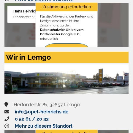
Zustimmung erforderlich
Hans Heinrichs GmbH
Für die Aktivierung der Karten- und
Stoddartstr. 18, 32758 Detmold
Navigationsdienste ist Ihre
Zustimmung zu den
Datenschutzrichtlinien vom
Drittanbieter Google LLC
erforderlich.
Zustimmen
Wir in Lemgo
und
aktivieren
Herforderstr. 81, 32657 Lemgo
info@opel-heinrichs.de
0 52 61 / 20 33
Mehr zu diesem Standort