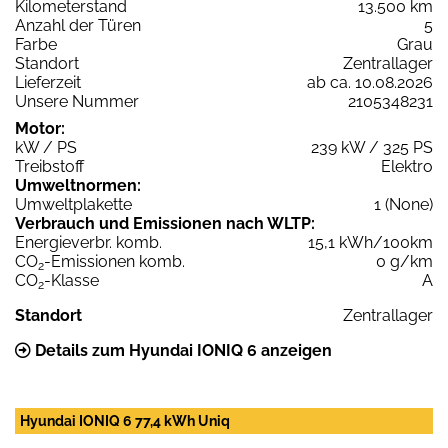
Kilometerstand
13.500 km
Anzahl der Türen
5
Farbe
Grau
Standort
Zentrallager
Lieferzeit
ab ca. 10.08.2026
Unsere Nummer
2105348231
Motor:
kW / PS
239 kW / 325 PS
Treibstoff
Elektro
Umweltnormen:
Umweltplakette
1 (None)
Verbrauch und Emissionen nach WLTP:
Energieverbr. komb.
15,1 kWh/100km
CO
-Emissionen komb.
0 g/km
2
CO
-Klasse
A
2
Standort
Zentrallager
Details zum Hyundai IONIQ 6 anzeigen
Hyundai IONIQ 6 77,4 kWh Uniq