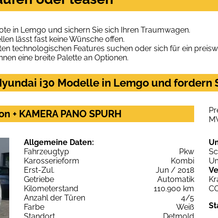
ote in Lemgo und sichern Sie sich Ihren Traumwagen.
len lässt fast keine Wünsche offen.
en technologischen Features suchen oder sich für ein preiswe
hnen eine breite Palette an Optionen.
yundai i30 Modelle in Lemgo und fordern S
Pr
sion + KAMERA PANO SPURH
M
Allgemeine Daten:
U
Fahrzeugtyp
Pkw
Sc
Karosserieform
Kombi
Um
Erst-Zul.
Jun / 2018
Ve
Getriebe
Automatik
Kr
Kilometerstand
110.900 km
C
Anzahl der Türen
4/5
St
Farbe
Weiß
Standort
Detmold