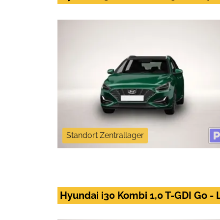
Standort Zentrallager
Hyundai i30 Kombi 1,0 T-GDI Go -