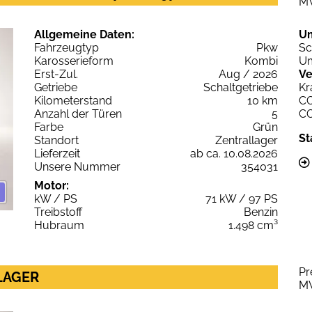
M
Allgemeine Daten:
U
Fahrzeugtyp
Pkw
Sc
Karosserieform
Kombi
Um
Erst-Zul.
Aug / 2026
Ve
Getriebe
Schaltgetriebe
Kr
Kilometerstand
10 km
C
Anzahl der Türen
5
C
Farbe
Grün
St
Standort
Zentrallager
Lieferzeit
ab ca. 10.08.2026
Unsere Nummer
354031
Motor:
kW / PS
71 kW / 97 PS
Treibstoff
Benzin
Hubraum
1.498 cm³
Pr
 LAGER
M