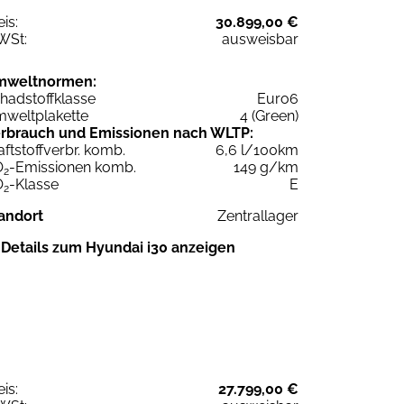
eis:
30.899,00 €
WSt:
ausweisbar
mweltnormen:
hadstoffklasse
Euro6
weltplakette
4 (Green)
rbrauch und Emissionen nach WLTP:
aftstoffverbr. komb.
6,6 l/100km
O
-Emissionen komb.
149 g/km
2
O
-Klasse
E
2
andort
Zentrallager
Details zum Hyundai i30 anzeigen
eis:
27.799,00 €