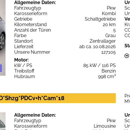
Allgemeine Daten:
U
Fahrzeugtyp
Pkw
Sc
Karosserieform
Kombi
Um
Getriebe
Schaltgetriebe
Ve
Kilometerstand
20 km
Kr
Anzahl der Türen
5
C
Farbe
Grau
C
Standort
Zentrallager
St
Lieferzeit
ab ca. 10.08.2026
Unsere Nummer
127105
Motor:
kW / PS
85 kW / 116 PS
Treibstoff
Benzin
Hubraum
998 cm³
Pr
LED*Shzg*PDCv+h*Cam*18
M
Allgemeine Daten:
U
Fahrzeugtyp
Pkw
Sc
Karosserieform
Limousine
Um