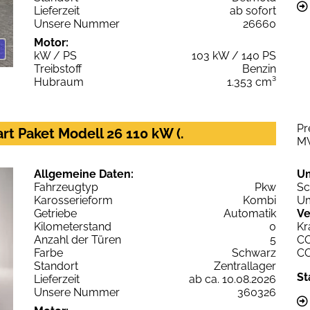
Lieferzeit
ab sofort
Unsere Nummer
26660
Motor:
kW / PS
103 kW / 140 PS
Treibstoff
Benzin
Hubraum
1.353 cm³
Pr
t Paket Modell 26 110 kW (.
M
Allgemeine Daten:
U
Fahrzeugtyp
Pkw
Sc
Karosserieform
Kombi
Um
Getriebe
Automatik
Ve
Kilometerstand
0
Kr
Anzahl der Türen
5
C
Farbe
Schwarz
C
Standort
Zentrallager
St
Lieferzeit
ab ca. 10.08.2026
Unsere Nummer
360326