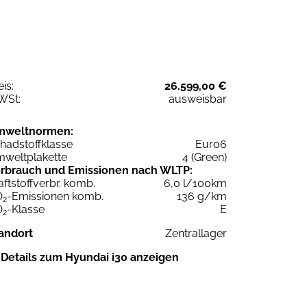
eis:
26.599,00 €
WSt:
ausweisbar
mweltnormen:
hadstoffklasse
Euro6
weltplakette
4 (Green)
rbrauch und Emissionen nach WLTP:
aftstoffverbr. komb.
6,0 l/100km
O
-Emissionen komb.
136 g/km
2
O
-Klasse
E
2
andort
Zentrallager
Details zum Hyundai i30 anzeigen