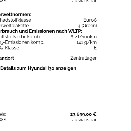
WSt:
ausweisbar
mweltnormen:
hadstoffklasse
Euro6
weltplakette
4 (Green)
rbrauch und Emissionen nach WLTP:
aftstoffverbr. komb.
6,2 l/100km
O
-Emissionen komb.
141 g/km
2
O
-Klasse
E
2
andort
Zentrallager
Details zum Hyundai i30 anzeigen
eis:
23.699,00 €
WSt:
ausweisbar