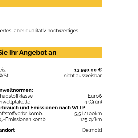
rtes, aber qualitativ hochwertiges
ie Ihr Angebot an
eis:
13.990,00 €
WSt:
nicht ausweisbar
mweltnormen:
hadstoffklasse
Euro6
weltplakette
4 (Grün)
rbrauch und Emissionen nach WLTP:
aftstoffverbr. komb.
5,5 l/100km
O
-Emissionen komb.
125 g/km
2
andort
Detmold