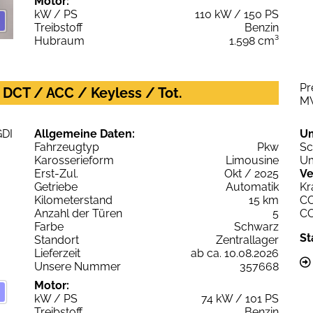
Motor:
kW / PS
110 kW / 150 PS
Treibstoff
Benzin
Hubraum
1.598 cm³
Pr
 DCT / ACC / Keyless / Tot.
M
Allgemeine Daten:
U
Fahrzeugtyp
Pkw
Sc
Karosserieform
Limousine
Um
Erst-Zul.
Okt / 2025
Ve
Getriebe
Automatik
Kr
Kilometerstand
15 km
C
Anzahl der Türen
5
C
Farbe
Schwarz
St
Standort
Zentrallager
Lieferzeit
ab ca. 10.08.2026
Unsere Nummer
357668
Motor:
kW / PS
74 kW / 101 PS
Treibstoff
Benzin