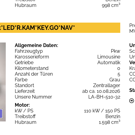
Hubraum
998 cm³
Pr
ck*LED*R.KAM*KEY.GO*NAV*
M
Allgemeine Daten:
U
Fahrzeugtyp
Pkw
Sc
Karosserieform
Limousine
Um
Getriebe
Automatik
Ve
Kilometerstand
0
Kr
Anzahl der Türen
5
C
Farbe
Grau
C
Standort
Zentrallager
St
Lieferzeit
ab ca. 10.08.2026
Unsere Nummer
LA-BH-510-32
Motor:
kW / PS
110 kW / 150 PS
Treibstoff
Benzin
Hubraum
1.598 cm³