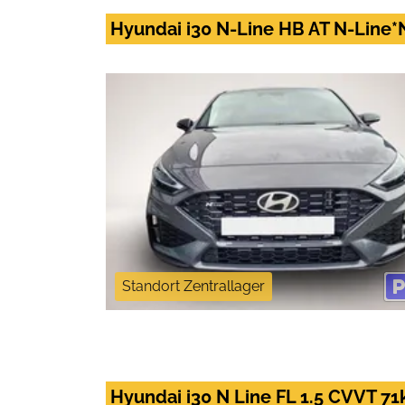
Hyundai i30 N-Line HB AT N-Line
Standort Zentrallager
Hyundai i30 N Line FL 1.5 CVVT 7