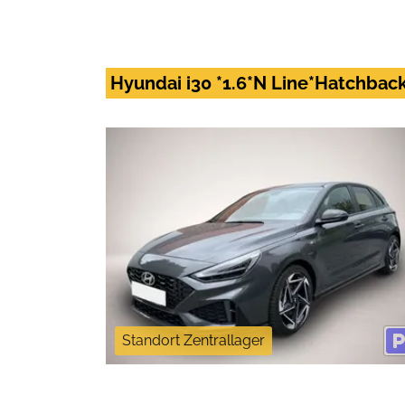
Hyundai i30 *1.6*N Line*Hatchba
Standort Zentrallager