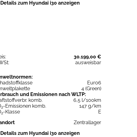
Details zum Hyundai i30 anzeigen
eis:
30.199,00 €
WSt:
ausweisbar
mweltnormen:
hadstoffklasse
Euro6
weltplakette
4 (Green)
rbrauch und Emissionen nach WLTP:
aftstoffverbr. komb.
6,5 l/100km
O
-Emissionen komb.
147 g/km
2
O
-Klasse
E
2
andort
Zentrallager
Details zum Hyundai i30 anzeigen