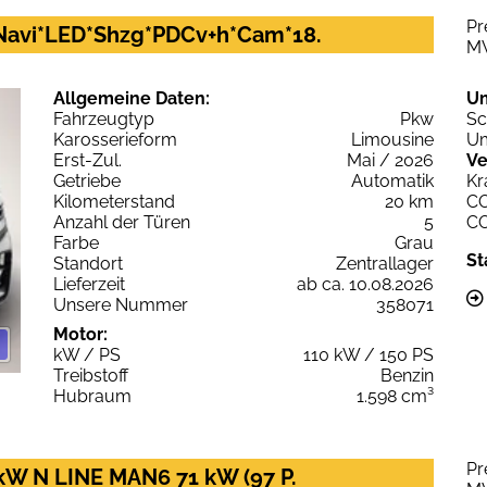
Pr
*Navi*LED*Shzg*PDCv+h*Cam*18.
M
Allgemeine Daten:
U
Fahrzeugtyp
Pkw
Sc
Karosserieform
Limousine
Um
Erst-Zul.
Mai / 2026
Ve
Getriebe
Automatik
Kr
Kilometerstand
20 km
C
Anzahl der Türen
5
C
Farbe
Grau
St
Standort
Zentrallager
Lieferzeit
ab ca. 10.08.2026
Unsere Nummer
358071
Motor:
kW / PS
110 kW / 150 PS
Treibstoff
Benzin
Hubraum
1.598 cm³
Pr
1kW N LINE MAN6 71 kW (97 P.