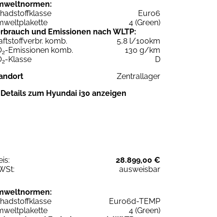
mweltnormen:
hadstoffklasse
Euro6
weltplakette
4 (Green)
rbrauch und Emissionen nach WLTP:
aftstoffverbr. komb.
5,8 l/100km
O
-Emissionen komb.
130 g/km
2
O
-Klasse
D
2
andort
Zentrallager
Details zum Hyundai i30 anzeigen
eis:
28.899,00 €
WSt:
ausweisbar
mweltnormen:
hadstoffklasse
Euro6d-TEMP
weltplakette
4 (Green)