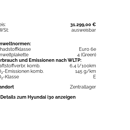
eis:
31.299,00 €
WSt:
ausweisbar
mweltnormen:
hadstoffklasse
Euro 6e
weltplakette
4 (Green)
rbrauch und Emissionen nach WLTP:
aftstoffverbr. komb.
6,4 l/100km
O
-Emissionen komb.
145 g/km
2
O
-Klasse
E
2
andort
Zentrallager
Details zum Hyundai i30 anzeigen