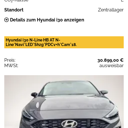
2
Standort
Zentrallager
Details zum Hyundai i30 anzeigen
Hyundai i30 N-Line HB AT N-
Line*Navi*LED*Shzg*PDCv+h*Cam*18.
Preis:
30.899,00 €
MWSt:
ausweisbar