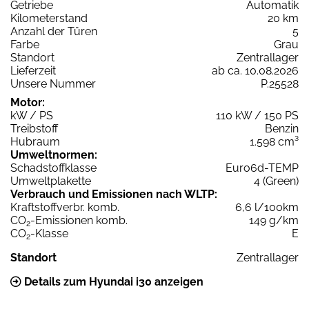
Getriebe
Automatik
Kilometerstand
20 km
Anzahl der Türen
5
Farbe
Grau
Standort
Zentrallager
Lieferzeit
ab ca. 10.08.2026
Unsere Nummer
P.25528
Motor:
kW / PS
110 kW / 150 PS
Treibstoff
Benzin
Hubraum
1.598 cm³
Umweltnormen:
Schadstoffklasse
Euro6d-TEMP
Umweltplakette
4 (Green)
Verbrauch und Emissionen nach WLTP:
Kraftstoffverbr. komb.
6,6 l/100km
CO
-Emissionen komb.
149 g/km
2
CO
-Klasse
E
2
Standort
Zentrallager
Details zum Hyundai i30 anzeigen