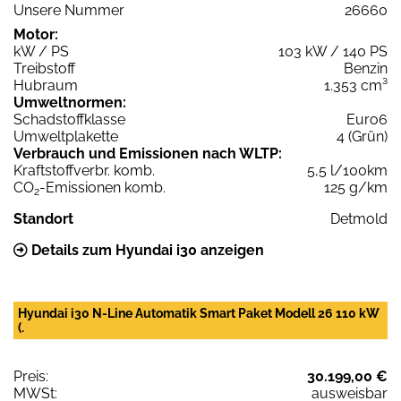
Unsere Nummer
26660
Motor:
kW / PS
103 kW / 140 PS
Treibstoff
Benzin
Hubraum
1.353 cm³
Umweltnormen:
Schadstoffklasse
Euro6
Umweltplakette
4 (Grün)
Verbrauch und Emissionen nach WLTP:
Kraftstoffverbr. komb.
5,5 l/100km
CO
-Emissionen komb.
125 g/km
2
Standort
Detmold
Details zum Hyundai i30 anzeigen
Hyundai i30 N-Line Automatik Smart Paket Modell 26 110 kW
(.
Preis:
30.199,00 €
MWSt:
ausweisbar