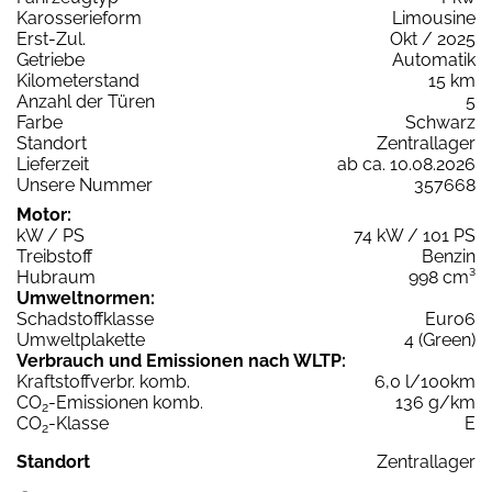
Karosserieform
Limousine
Erst-Zul.
Okt / 2025
Getriebe
Automatik
Kilometerstand
15 km
Anzahl der Türen
5
Farbe
Schwarz
Standort
Zentrallager
Lieferzeit
ab ca. 10.08.2026
Unsere Nummer
357668
Motor:
kW / PS
74 kW / 101 PS
Treibstoff
Benzin
Hubraum
998 cm³
Umweltnormen:
Schadstoffklasse
Euro6
Umweltplakette
4 (Green)
Verbrauch und Emissionen nach WLTP:
Kraftstoffverbr. komb.
6,0 l/100km
CO
-Emissionen komb.
136 g/km
2
CO
-Klasse
E
2
Standort
Zentrallager