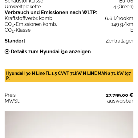
Schadstoffklasse
Euro6
Umweltplakette
4 (Green)
Verbrauch und Emissionen nach WLTP:
Kraftstoffverbr. komb.
6,6 l/100km
CO
-Emissionen komb.
149 g/km
2
CO
-Klasse
E
2
Standort
Zentrallager
Details zum Hyundai i30 anzeigen
Hyundai i30 N Line FL 1.5 CVVT 71kW N LINE MAN6 71 kW (97
P.
Preis:
27.799,00 €
MWSt:
ausweisbar