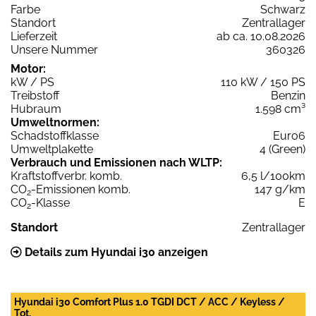
Farbe
Schwarz
Standort
Zentrallager
Lieferzeit
ab ca. 10.08.2026
Unsere Nummer
360326
Motor:
kW / PS
110 kW / 150 PS
Treibstoff
Benzin
Hubraum
1.598 cm³
Umweltnormen:
Schadstoffklasse
Euro6
Umweltplakette
4 (Green)
Verbrauch und Emissionen nach WLTP:
Kraftstoffverbr. komb.
6,5 l/100km
CO
-Emissionen komb.
147 g/km
2
CO
-Klasse
E
2
Standort
Zentrallager
Details zum Hyundai i30 anzeigen
Hyundai i30 Comfort Plus 1.0 TGDI DCT / ACC / Keyless /
Tot.