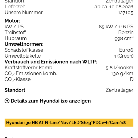
Standort
Zentrallager
Lieferzeit
ab ca. 10.08.2026
Unsere Nummer
127105
Motor:
kW / PS
85 kW / 116 PS
Treibstoff
Benzin
Hubraum
998 cm³
Umweltnormen:
Schadstoffklasse
Euro6
Umweltplakette
4 (Green)
Verbrauch und Emissionen nach WLTP:
Kraftstoffverbr. komb.
5,8 l/100km
CO
-Emissionen komb.
130 g/km
2
CO
-Klasse
D
2
Standort
Zentrallager
Details zum Hyundai i30 anzeigen
Hyundai i30 HB AT N-Line*Navi*LED*Shzg*PDCv+h*Cam*18