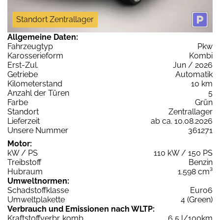
Standort Zentrallager
Allgemeine Daten:
Fahrzeugtyp
Pkw
Karosserieform
Kombi
Erst-Zul.
Jun / 2026
Getriebe
Automatik
Kilometerstand
10 km
Anzahl der Türen
5
Farbe
Grün
Standort
Zentrallager
Lieferzeit
ab ca. 10.08.2026
Unsere Nummer
361271
Motor:
kW / PS
110 kW / 150 PS
Treibstoff
Benzin
Hubraum
1.598 cm³
Umweltnormen:
Schadstoffklasse
Euro6
Umweltplakette
4 (Green)
Verbrauch und Emissionen nach WLTP:
Kraftstoffverbr. komb.
6,5 l/100km