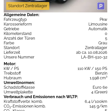
Standort Zentrallager
Allgemeine Daten:
Fahrzeugtyp
Pkw
Karosserieform
Limousine
Getriebe
Automatik
Kilometerstand
0
Anzahl der Türen
5
Farbe
Grau
Standort
Zentrallager
Lieferzeit
ab ca. 10.08.2026
Unsere Nummer
LA-BH-510-32
Motor:
kW / PS
110 kW / 150 PS
Treibstoff
Benzin
Hubraum
1.598 cm³
Umweltnormen:
Schadstoffklasse
Euro 6e
Umweltplakette
4 (Green)
Verbrauch und Emissionen nach WLTP:
Kraftstoffverbr. komb.
6,4 l/100km
CO
-Emissionen komb.
145 g/km
2
CO
-Klasse
E