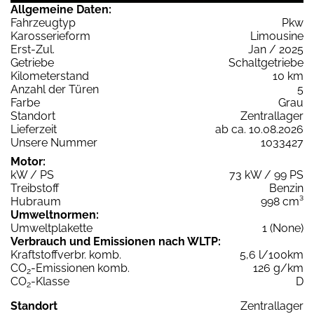
Allgemeine Daten:
Fahrzeugtyp
Pkw
Karosserieform
Limousine
Erst-Zul.
Jan / 2025
Getriebe
Schaltgetriebe
Kilometerstand
10 km
Anzahl der Türen
5
Farbe
Grau
Standort
Zentrallager
Lieferzeit
ab ca. 10.08.2026
Unsere Nummer
1033427
Motor:
kW / PS
73 kW / 99 PS
Treibstoff
Benzin
Hubraum
998 cm³
Umweltnormen:
Umweltplakette
1 (None)
Verbrauch und Emissionen nach WLTP:
Kraftstoffverbr. komb.
5,6 l/100km
CO
-Emissionen komb.
126 g/km
2
CO
-Klasse
D
2
Standort
Zentrallager