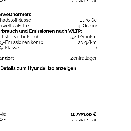
WSt:
ausweisbar
mweltnormen:
hadstoffklasse
Euro 6e
weltplakette
4 (Green)
rbrauch und Emissionen nach WLTP:
aftstoffverbr. komb.
5,4 l/100km
O
-Emissionen komb.
123 g/km
2
O
-Klasse
D
2
andort
Zentrallager
Details zum Hyundai i20 anzeigen
eis:
18.999,00 €
WSt:
ausweisbar