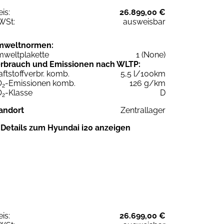
eis:
26.899,00 €
WSt:
ausweisbar
mweltnormen:
weltplakette
1 (None)
rbrauch und Emissionen nach WLTP:
aftstoffverbr. komb.
5,5 l/100km
O
-Emissionen komb.
126 g/km
2
O
-Klasse
D
2
andort
Zentrallager
Details zum Hyundai i20 anzeigen
eis:
26.699,00 €