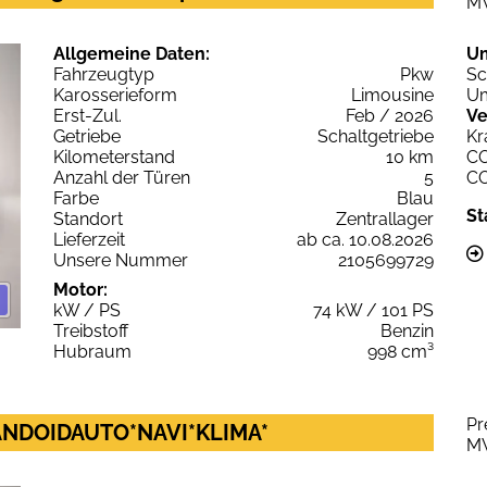
M
Allgemeine Daten:
U
Fahrzeugtyp
Pkw
Sc
Karosserieform
Limousine
Um
Erst-Zul.
Feb / 2026
Ve
Getriebe
Schaltgetriebe
Kr
Kilometerstand
10 km
C
Anzahl der Türen
5
C
Farbe
Blau
St
Standort
Zentrallager
Lieferzeit
ab ca. 10.08.2026
Unsere Nummer
2105699729
Motor:
kW / PS
74 kW / 101 PS
Treibstoff
Benzin
Hubraum
998 cm³
Pr
Y*ANDOIDAUTO*NAVI*KLIMA*
M