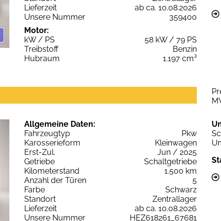
Lieferzeit
ab ca. 10.08.2026
Unsere Nummer
359400
Motor:
kW / PS
58 kW / 79 PS
Treibstoff
Benzin
Hubraum
1.197 cm³
Pr
M
Allgemeine Daten:
U
Fahrzeugtyp
Pkw
Sc
Karosserieform
Kleinwagen
Um
Erst-Zul.
Jun / 2025
St
Getriebe
Schaltgetriebe
Kilometerstand
1.500 km
Anzahl der Türen
5
Farbe
Schwarz
Standort
Zentrallager
Lieferzeit
ab ca. 10.08.2026
Unsere Nummer
HEZ618261_67681