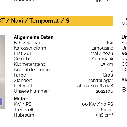
Pr
CT / Navi / Tempomat / S
M
Allgemeine Daten:
U
Fahrzeugtyp
Pkw
Sc
Karosserieform
Limousine
Um
Erst-Zul.
Mai / 2026
Ve
Getriebe
Automatik
Kr
Kilometerstand
15 km
C
Anzahl der Türen
5
C
Farbe
Grau
St
Standort
Zentrallager
Lieferzeit
ab ca. 10.08.2026
Unsere Nummer
2622106
Motor:
kW / PS
66 kW / 90 PS
Treibstoff
Benzin
Hubraum
998 cm³