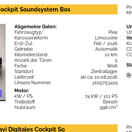
Pr
 Cockpit Soundsystem Bos
M
Allgemeine Daten:
U
Fahrzeugtyp
Pkw
Um
Karosserieform
Limousine
Ve
Erst-Zul.
Feb / 2026
Kr
Getriebe
Automatik
C
Kilometerstand
10 km
C
Anzahl der Türen
5
St
Farbe
Weiß
Standort
Zentrallager
Lieferzeit
ab ca. 10.08.2026
Unsere Nummer
2105753419
Motor:
kW / PS
74 kW / 101 PS
Treibstoff
Benzin
Hubraum
998 cm³
Pr
vi Digitales Cockpit So