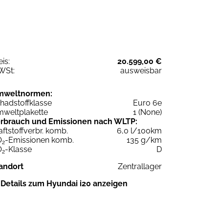
eis:
20.599,00 €
WSt:
ausweisbar
mweltnormen:
hadstoffklasse
Euro 6e
weltplakette
1 (None)
rbrauch und Emissionen nach WLTP:
aftstoffverbr. komb.
6,0 l/100km
O
-Emissionen komb.
135 g/km
2
O
-Klasse
D
2
andort
Zentrallager
Details zum Hyundai i20 anzeigen