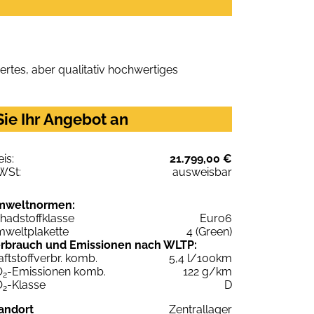
rtes, aber qualitativ hochwertiges
ie Ihr Angebot an
eis:
21.799,00 €
WSt:
ausweisbar
mweltnormen:
hadstoffklasse
Euro6
weltplakette
4 (Green)
rbrauch und Emissionen nach WLTP:
aftstoffverbr. komb.
5,4 l/100km
O
-Emissionen komb.
122 g/km
2
O
-Klasse
D
2
andort
Zentrallager