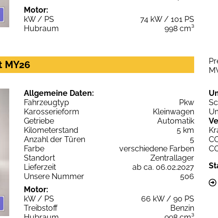
Motor:
kW / PS
74 kW / 101 PS
Hubraum
998 cm³
Pr
rt MY26
M
Allgemeine Daten:
U
Fahrzeugtyp
Pkw
Sc
Karosserieform
Kleinwagen
Um
Getriebe
Automatik
Ve
Kilometerstand
5 km
Kr
Anzahl der Türen
5
C
Farbe
verschiedene Farben
C
Standort
Zentrallager
St
Lieferzeit
ab ca. 06.02.2027
Unsere Nummer
506
Motor:
kW / PS
66 kW / 90 PS
Treibstoff
Benzin
Hubraum
998 cm³