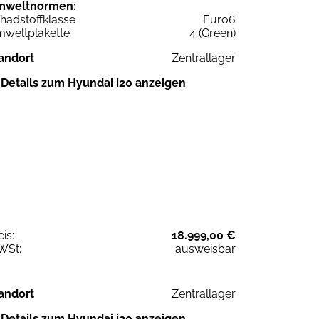
mweltnormen:
hadstoffklasse
Euro6
weltplakette
4 (Green)
andort
Zentrallager
Details zum Hyundai i20 anzeigen
eis:
18.999,00 €
WSt:
ausweisbar
andort
Zentrallager
Details zum Hyundai i20 anzeigen