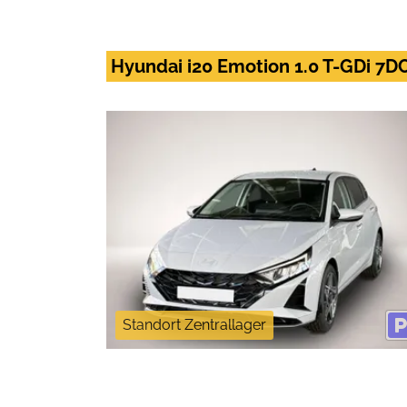
Hyundai i20 Emotion 1.0 T-GDi 7D
Standort Zentrallager