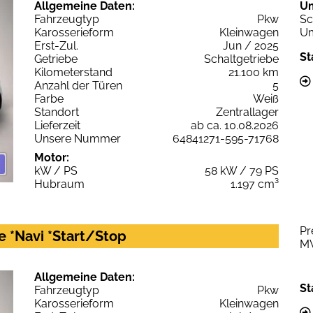
Allgemeine Daten:
U
Fahrzeugtyp
Pkw
Sc
Karosserieform
Kleinwagen
Um
Erst-Zul.
Jun / 2025
St
Getriebe
Schaltgetriebe
Kilometerstand
21.100 km
Anzahl der Türen
5
Farbe
Weiß
Standort
Zentrallager
Lieferzeit
ab ca. 10.08.2026
Unsere Nummer
64841271-595-71768
Motor:
kW / PS
58 kW / 79 PS
Hubraum
1.197 cm³
Pr
fe *Navi *Start/Stop
M
Allgemeine Daten:
St
Fahrzeugtyp
Pkw
Karosserieform
Kleinwagen