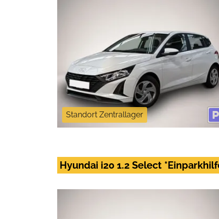
Standort Zentrallager
Hyundai i20 1.2 Select *Einparkhil