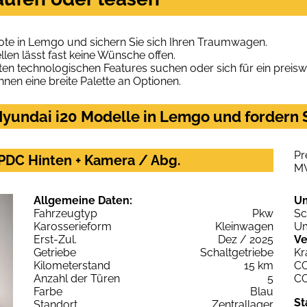
ote in Lemgo und sichern Sie sich Ihren Traumwagen.
len lässt fast keine Wünsche offen.
en technologischen Features suchen oder sich für ein preiswe
hnen eine breite Palette an Optionen.
yundai i20 Modelle in Lemgo und fordern S
Pr
 PDC Hinten + Kamera / Abg.
M
Allgemeine Daten:
U
Fahrzeugtyp
Pkw
Sc
Karosserieform
Kleinwagen
Um
Erst-Zul.
Dez / 2025
Ve
Getriebe
Schaltgetriebe
Kr
Kilometerstand
15 km
C
Anzahl der Türen
5
C
Farbe
Blau
St
Standort
Zentrallager