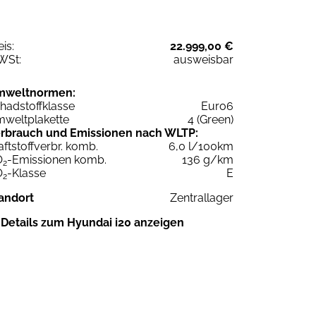
eis:
22.999,00 €
WSt:
ausweisbar
mweltnormen:
hadstoffklasse
Euro6
weltplakette
4 (Green)
rbrauch und Emissionen nach WLTP:
aftstoffverbr. komb.
6,0 l/100km
O
-Emissionen komb.
136 g/km
2
O
-Klasse
E
2
andort
Zentrallager
Details zum Hyundai i20 anzeigen