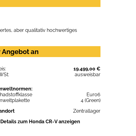
rtes, aber qualitativ hochwertiges
r Angebot an
eis:
19.499,00 €
WSt:
ausweisbar
mweltnormen:
hadstoffklasse
Euro6
weltplakette
4 (Green)
andort
Zentrallager
Details zum Honda CR-V anzeigen