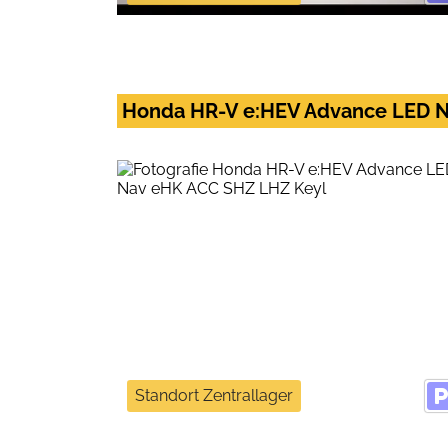
Honda HR-V e:HEV Advance LED N
Standort Zentrallager