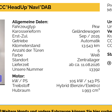
Pr
ACC*HeadUp*Navi*DAB
M
Allgemeine Daten:
U
Fahrzeugtyp
Pkw
Um
Karosserieform
Geländewagen
Ve
Erst-Zul.
Sep / 2025
Kr
Getriebe
Automatik
C
Kilometerstand
13.543 km
C
Anzahl der Türen
5
St
Farbe
Weiß
Standort
Zentrallager
Lieferzeit
ab ca. 11.08.2026
Unsere Nummer
13392
Motor:
kW / PS
105 kW / 143 PS
Treibstoff
Hybrid (Benzin/Elektro)
Hubraum
1.993 cm³
Weitere Honda und andere Fahrzeuge können Sie hier such