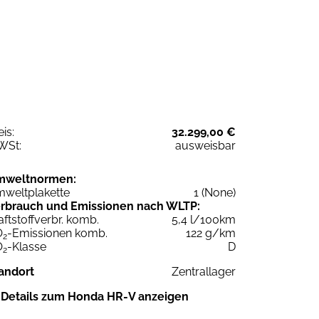
eis:
32.299,00 €
WSt:
ausweisbar
mweltnormen:
weltplakette
1 (None)
rbrauch und Emissionen nach WLTP:
aftstoffverbr. komb.
5,4 l/100km
O
-Emissionen komb.
122 g/km
2
O
-Klasse
D
2
andort
Zentrallager
Details zum Honda HR-V anzeigen