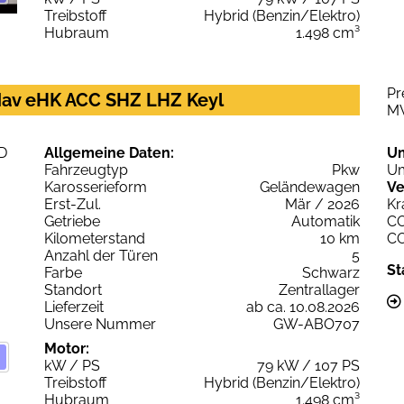
Treibstoff
Hybrid (Benzin/Elektro)
Hubraum
1.498 cm³
Pr
av eHK ACC SHZ LHZ Keyl
M
Allgemeine Daten:
U
Fahrzeugtyp
Pkw
Um
Karosserieform
Geländewagen
Ve
Erst-Zul.
Mär / 2026
Kr
Getriebe
Automatik
C
Kilometerstand
10 km
C
Anzahl der Türen
5
St
Farbe
Schwarz
Standort
Zentrallager
Lieferzeit
ab ca. 10.08.2026
Unsere Nummer
GW-ABO707
Motor:
kW / PS
79 kW / 107 PS
Treibstoff
Hybrid (Benzin/Elektro)
Hubraum
1.498 cm³