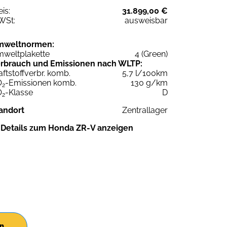
eis:
31.899,00 €
WSt:
ausweisbar
mweltnormen:
weltplakette
4 (Green)
rbrauch und Emissionen nach WLTP:
aftstoffverbr. komb.
5,7 l/100km
O
-Emissionen komb.
130 g/km
2
O
-Klasse
D
2
andort
Zentrallager
Details zum Honda ZR-V anzeigen
en