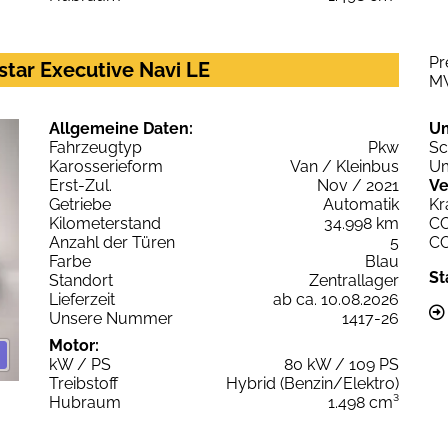
Pr
star Executive Navi LE
M
Allgemeine Daten:
U
Fahrzeugtyp
Pkw
Sc
Karosserieform
Van / Kleinbus
Um
Erst-Zul.
Nov / 2021
Ve
Getriebe
Automatik
Kr
Kilometerstand
34.998 km
C
Anzahl der Türen
5
C
Farbe
Blau
St
Standort
Zentrallager
Lieferzeit
ab ca. 10.08.2026
Unsere Nummer
1417-26
Motor:
kW / PS
80 kW / 109 PS
Treibstoff
Hybrid (Benzin/Elektro)
Hubraum
1.498 cm³