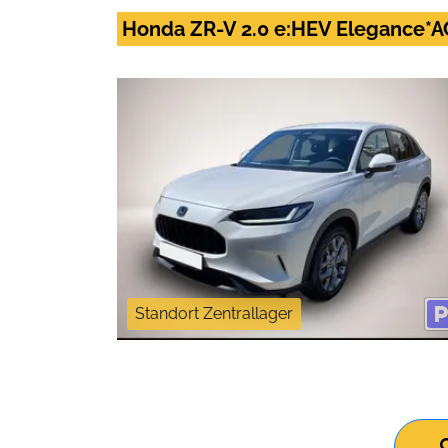
Honda ZR-V 2.0 e:HEV Elegance*
Standort Zentrallager