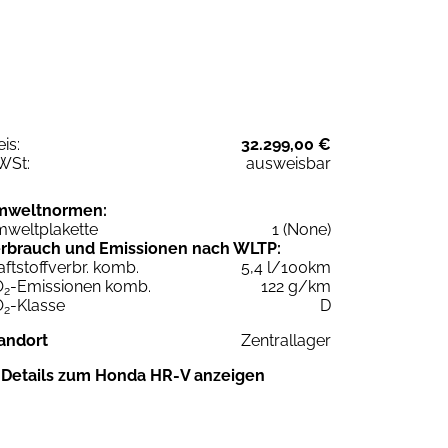
eis:
32.299,00 €
WSt:
ausweisbar
mweltnormen:
weltplakette
1 (None)
rbrauch und Emissionen nach WLTP:
aftstoffverbr. komb.
5,4 l/100km
O
-Emissionen komb.
122 g/km
2
O
-Klasse
D
2
andort
Zentrallager
Details zum Honda HR-V anzeigen