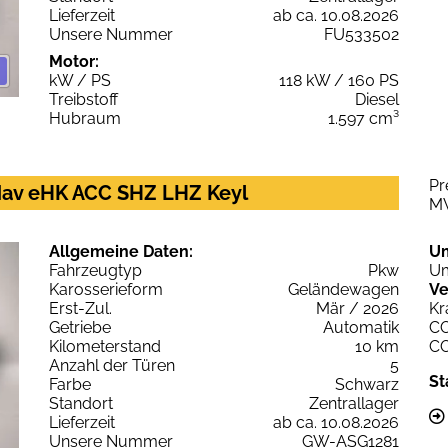
Lieferzeit
ab ca. 10.08.2026
Unsere Nummer
FU533502
Motor:
kW / PS
118 kW / 160 PS
Treibstoff
Diesel
Hubraum
1.597 cm³
Pr
av eHK ACC SHZ LHZ Keyl
M
Allgemeine Daten:
U
Fahrzeugtyp
Pkw
Um
Karosserieform
Geländewagen
Ve
Erst-Zul.
Mär / 2026
Kr
Getriebe
Automatik
C
Kilometerstand
10 km
C
Anzahl der Türen
5
St
Farbe
Schwarz
Standort
Zentrallager
Lieferzeit
ab ca. 10.08.2026
Unsere Nummer
GW-ASG1281