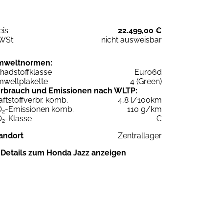
eis:
22.499,00 €
WSt:
nicht ausweisbar
mweltnormen:
hadstoffklasse
Euro6d
weltplakette
4 (Green)
rbrauch und Emissionen nach WLTP:
aftstoffverbr. komb.
4,8 l/100km
O
-Emissionen komb.
110 g/km
2
O
-Klasse
C
2
andort
Zentrallager
Details zum Honda Jazz anzeigen