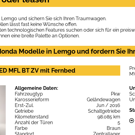
 Lemgo und sichern Sie sich Ihren Traumwagen.
len lässt fast keine Wünsche offen.
en technologischen Features suchen oder sich für ein preiswe
hnen eine breite Palette an Optionen.
onda Modelle in Lemgo und fordern Sie Ih
Pr
ED MFL BT ZV mit Fernbed
M
Allgemeine Daten:
U
Fahrzeugtyp
Pkw
Sc
Karosserieform
Geländewagen
Um
Erst-Zul.
Jun / 2016
St
Getriebe
Schaltgetriebe
Kilometerstand
98.085 km
Anzahl der Türen
5
Farbe
Braun
Standort
Zentrallager