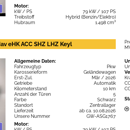
Motor:
kW / PS
79 kW / 107 PS
Treibstoff
Hybrid (Benzin/Elektro)
Hubraum
1.498 cm³
Pr
av eHK ACC SHZ LHZ Keyl
M
Allgemeine Daten:
U
Fahrzeugtyp
Pkw
Um
Karosserieform
Geländewagen
Ve
Erst-Zul.
Mär / 2026
Kr
Getriebe
Automatik
C
Kilometerstand
10 km
C
Anzahl der Türen
5
St
Farbe
Schwarz
Standort
Zentrallager
Lieferzeit
ab ca. 10.08.2026
Unsere Nummer
GW-ASG1767
Motor:
kW / PS
79 kW / 107 PS