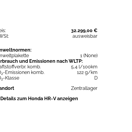
eis:
32.299,00 €
WSt:
ausweisbar
mweltnormen:
weltplakette
1 (None)
rbrauch und Emissionen nach WLTP:
aftstoffverbr. komb.
5,4 l/100km
O
-Emissionen komb.
122 g/km
2
O
-Klasse
D
2
andort
Zentrallager
Details zum Honda HR-V anzeigen