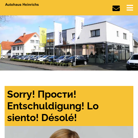
Sorry! Прости!
Entschuldigung! Lo
siento! Désolé!