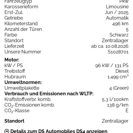
Fahrzeugtyp
Pkw
Karosserieform
Limousine
Erst-Zul.
Jun / 2025
Getriebe
Automatik
Kilometerstand
496 km
Anzahl der Türen
5
Farbe
Schwarz
Standort
Zentrallager
Lieferzeit
ab ca. 10.08.2026
Unsere Nummer
S1028701
Motor:
kW / PS
96 kW / 131 PS
Treibstoff
Diesel
Hubraum
1.499 cm³
Umweltnormen:
Umweltplakette
4 (Green)
Verbrauch und Emissionen nach WLTP:
Kraftstoffverbr. komb.
5,3 l/100km
CO
-Emissionen komb.
138 g/km
2
CO
-Klasse
E
2
Standort
Zentrallager
Details zum DS Automobiles DS4 anzeigen