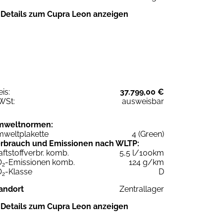
Details zum Cupra Leon anzeigen
eis:
37.799,00 €
WSt:
ausweisbar
mweltnormen:
weltplakette
4 (Green)
rbrauch und Emissionen nach WLTP:
aftstoffverbr. komb.
5,5 l/100km
O
-Emissionen komb.
124 g/km
2
O
-Klasse
D
2
andort
Zentrallager
Details zum Cupra Leon anzeigen