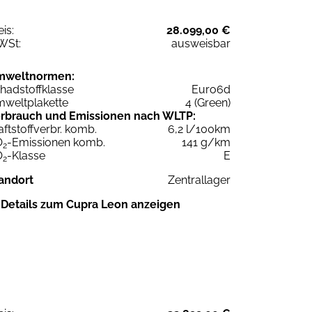
eis:
28.099,00 €
WSt:
ausweisbar
mweltnormen:
hadstoffklasse
Euro6d
weltplakette
4 (Green)
rbrauch und Emissionen nach WLTP:
aftstoffverbr. komb.
6,2 l/100km
O
-Emissionen komb.
141 g/km
2
O
-Klasse
E
2
andort
Zentrallager
Details zum Cupra Leon anzeigen