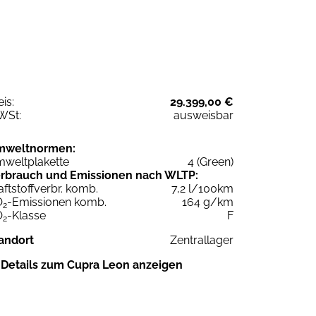
eis:
29.399,00 €
WSt:
ausweisbar
mweltnormen:
weltplakette
4 (Green)
rbrauch und Emissionen nach WLTP:
aftstoffverbr. komb.
7,2 l/100km
O
-Emissionen komb.
164 g/km
2
O
-Klasse
F
2
andort
Zentrallager
Details zum Cupra Leon anzeigen