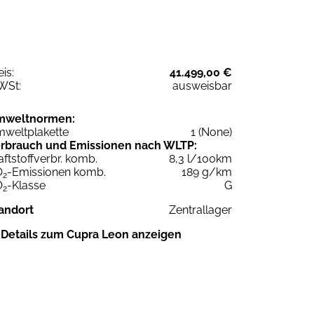
eis:
41.499,00 €
WSt:
ausweisbar
mweltnormen:
weltplakette
1 (None)
rbrauch und Emissionen nach WLTP:
aftstoffverbr. komb.
8,3 l/100km
O
-Emissionen komb.
189 g/km
2
O
-Klasse
G
2
andort
Zentrallager
Details zum Cupra Leon anzeigen