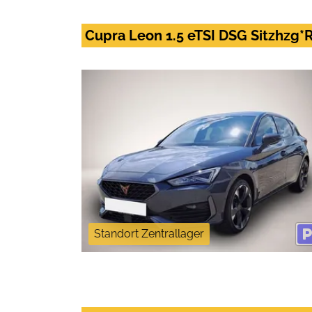
Cupra Leon 1.5 eTSI DSG Sitzhzg*
Standort Zentrallager