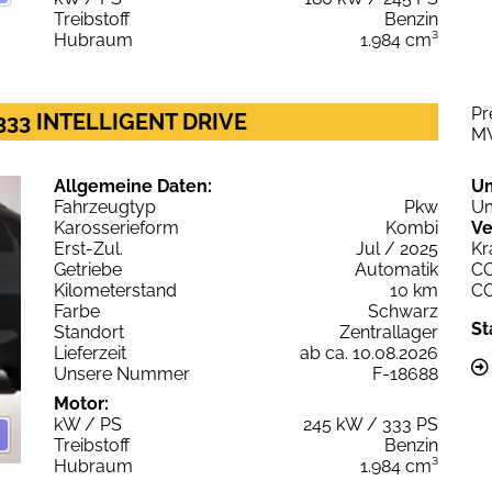
Treibstoff
Benzin
Hubraum
1.984 cm³
Pr
 333 INTELLIGENT DRIVE
M
Allgemeine Daten:
U
Fahrzeugtyp
Pkw
Um
Karosserieform
Kombi
Ve
Erst-Zul.
Jul / 2025
Kr
Getriebe
Automatik
C
Kilometerstand
10 km
C
Farbe
Schwarz
St
Standort
Zentrallager
Lieferzeit
ab ca. 10.08.2026
Unsere Nummer
F-18688
Motor:
kW / PS
245 kW / 333 PS
Treibstoff
Benzin
Hubraum
1.984 cm³