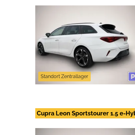
Standort Zentrallager
Cupra Leon Sportstourer 1.5 e-Hy