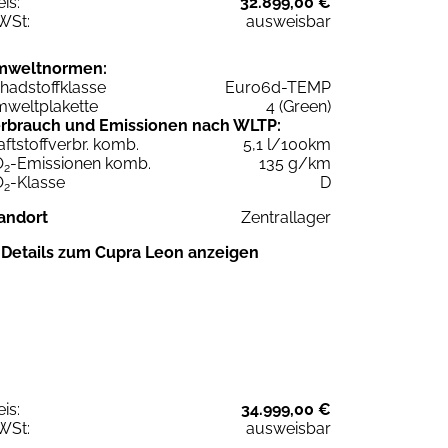
eis:
32.899,00 €
WSt:
ausweisbar
mweltnormen:
hadstoffklasse
Euro6d-TEMP
weltplakette
4 (Green)
rbrauch und Emissionen nach WLTP:
aftstoffverbr. komb.
5,1 l/100km
O
-Emissionen komb.
135 g/km
2
O
-Klasse
D
2
andort
Zentrallager
Details zum Cupra Leon anzeigen
eis:
34.999,00 €
WSt:
ausweisbar