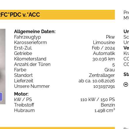
Pr
RFC*PDC v.*ACC
M
Allgemeine Daten:
U
Fahrzeugtyp
Pkw
Sc
Karosserieform
Limousine
Um
Erst-Zul.
Feb / 2024
Ve
Getriebe
Automatik
Kr
Kilometerstand
30.036 km
C
Anzahl der Türen
5
C
Farbe
Grau
St
Standort
Zentrallager
Lieferzeit
ab ca. 10.08.2026
Unsere Nummer
103197291
Motor:
kW / PS
110 kW / 150 PS
Treibstoff
Benzin
Hubraum
1.498 cm³