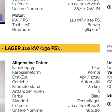
Lieferzeit
ab ca. 10.08.2026
Unsere Nummer
88712_GW_IN
Motor:
kW / PS
228 kW / 310 PS
Treibstoff
Benzin
Hubraum
1.984 cm³
Pr
- LAGER 110 kW (150 PS), .
M
Allgemeine Daten:
U
Fahrzeugtyp
Pkw
Um
Karosserieform
Kombi
Ve
Erst-Zul.
Apr / 2026
Kr
Getriebe
Automatik
C
Kilometerstand
80 km
C
Anzahl der Türen
5
St
Farbe
Blau
Standort
Zentrallager
Lieferzeit
ab ca. 10.08.2026
Unsere Nummer
360160