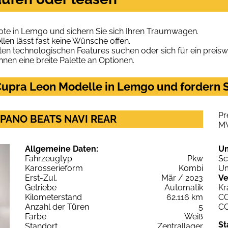
te in Lemgo und sichern Sie sich Ihren Traumwagen.
len lässt fast keine Wünsche offen.
en technologischen Features suchen oder sich für ein preiswe
hnen eine breite Palette an Optionen.
upra Leon Modelle in Lemgo und fordern S
Pr
Z PANO BEATS NAVI REAR
M
Allgemeine Daten:
U
Fahrzeugtyp
Pkw
Sc
Karosserieform
Kombi
Um
Erst-Zul.
Mär / 2023
Ve
Getriebe
Automatik
Kr
Kilometerstand
62.116 km
C
Anzahl der Türen
5
C
Farbe
Weiß
St
Standort
Zentrallager