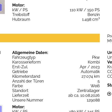
Motor:
kW / PS
110 kW / 150 PS
Treibstoff
Benzin
Hubraum
1.498 cm³
Pr
M
Allgemeine Daten:
U
Fahrzeugtyp
Pkw
Um
Karosserieform
Kombi
Ve
Erst-Zul.
Apr / 2023
Kr
Getriebe
Automatik
C
Kilometerstand
27.074 km
C
Anzahl der Türen
5
St
Farbe
Weiß
Standort
Zentrallager
Lieferzeit
ab ca. 10.08.2026
Unsere Nummer
129088
Motor:
kW / PS
180 kW / 245 PS