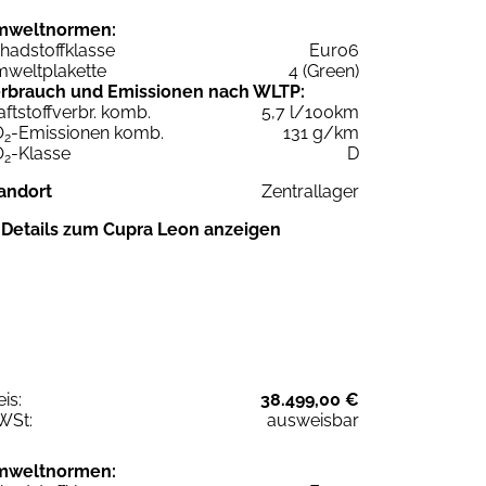
mweltnormen:
hadstoffklasse
Euro6
weltplakette
4 (Green)
rbrauch und Emissionen nach WLTP:
aftstoffverbr. komb.
5,7 l/100km
O
-Emissionen komb.
131 g/km
2
O
-Klasse
D
2
andort
Zentrallager
Details zum Cupra Leon anzeigen
eis:
38.499,00 €
WSt:
ausweisbar
mweltnormen: