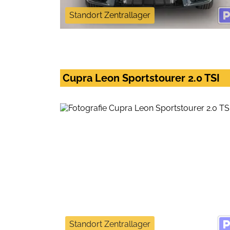
Standort Zentrallager
Cupra Leon Sportstourer 2.0 TSI
Standort Zentrallager