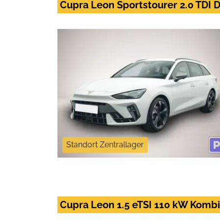
Cupra Leon Sportstourer 2.0 TDI
Standort Zentrallager
Cupra Leon 1.5 eTSI 110 kW Kombi