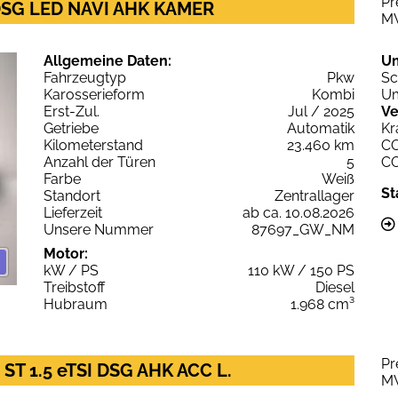
Pr
 DSG LED NAVI AHK KAMER
M
Allgemeine Daten:
U
Fahrzeugtyp
Pkw
Sc
Karosserieform
Kombi
Um
Erst-Zul.
Jul / 2025
Ve
Getriebe
Automatik
Kr
Kilometerstand
23.460 km
C
Anzahl der Türen
5
C
Farbe
Weiß
St
Standort
Zentrallager
Lieferzeit
ab ca. 10.08.2026
Unsere Nummer
87697_GW_NM
Motor:
kW / PS
110 kW / 150 PS
Treibstoff
Diesel
Hubraum
1.968 cm³
Pr
 ST 1.5 eTSI DSG AHK ACC L.
M