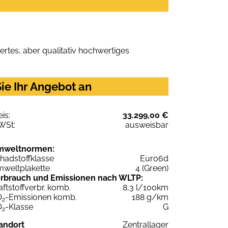
rtes, aber qualitativ hochwertiges
ie Ihr Angebot an
eis:
33.299,00 €
WSt:
ausweisbar
mweltnormen:
hadstoffklasse
Euro6d
weltplakette
4 (Green)
rbrauch und Emissionen nach WLTP:
aftstoffverbr. komb.
8,3 l/100km
O
-Emissionen komb.
188 g/km
2
O
-Klasse
G
2
andort
Zentrallager