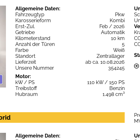
Allgemeine Daten:
U
Fahrzeugtyp
Pkw
Sc
Karosserieform
Kombi
Um
Erst-Zul.
Feb / 2026
Ve
Getriebe
Automatik
Kr
Kilometerstand
10 km
C
Anzahl der Türen
5
C
Farbe
Weiß
St
Standort
Zentrallager
Lieferzeit
ab ca. 10.08.2026
Unsere Nummer
354245
Motor:
kW / PS
110 kW / 150 PS
Treibstoff
Benzin
Hubraum
1.498 cm³
Pr
brid
M
Allgemeine Daten:
U