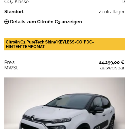
CO
-Klasse
D
2
Standort
Zentrallager
Details zum Citroën C3 anzeigen
Citroën C3 PureTech Shine*KEYLESS-GO*PDC-
HINTEN*TEMPOMAT
Preis:
14.299,00 €
MWSt:
ausweisbar