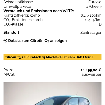
Schadstoffklasse
Euro6d
Umweltplakette
4 (Green)
Verbrauch und Emissionen nach WLTP:
Kraftstoffverbr. komb.
6,1 l/100km
CO
-Emissionen komb.
124 g/km
2
CO
-Klasse
D
2
Standort
Zentrallager
Details zum Citroën C3 anzeigen
Citroën C3 1.2 PureTech 83 Max Nav PDC Kam DAB LM16Z
Preis:
14.499,00 €
MWSt:
ausweisbar