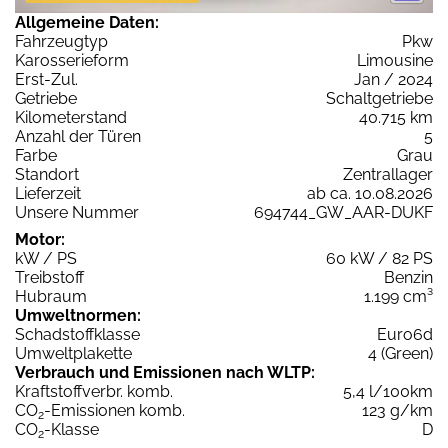
Allgemeine Daten:
Fahrzeugtyp
Pkw
Karosserieform
Limousine
Erst-Zul.
Jan / 2024
Getriebe
Schaltgetriebe
Kilometerstand
40.715 km
Anzahl der Türen
5
Farbe
Grau
Standort
Zentrallager
Lieferzeit
ab ca. 10.08.2026
Unsere Nummer
694744_GW_AAR-DUKF
Motor:
kW / PS
60 kW / 82 PS
Treibstoff
Benzin
Hubraum
1.199 cm³
Umweltnormen:
Schadstoffklasse
Euro6d
Umweltplakette
4 (Green)
Verbrauch und Emissionen nach WLTP:
Kraftstoffverbr. komb.
5,4 l/100km
CO
-Emissionen komb.
123 g/km
2
CO
-Klasse
D
2