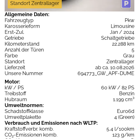
Standort Zentrallager
Allgemeine Daten:
Fahrzeugtyp
Pkw
Karosserieform
Limousine
Erst-Zul.
Jan / 2024
Getriebe
Schaltgetriebe
Kilometerstand
22.288 km
Anzahl der Türen
5
Farbe
Grau
Standort
Zentrallager
Lieferzeit
ab ca. 10.08.2026
Unsere Nummer
694773_GW_APF-DUME
Motor:
kW / PS
60 kW / 82 PS
Treibstoff
Benzin
Hubraum
1.199 cm³
Umweltnormen:
Schadstoffklasse
Euro6d
Umweltplakette
4 (Green)
Verbrauch und Emissionen nach WLTP:
Kraftstoffverbr. komb.
5,4 l/100km
CO
-Emissionen komb.
123 g/km
2