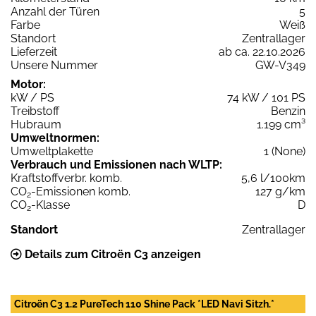
Anzahl der Türen
5
Farbe
Weiß
Standort
Zentrallager
Lieferzeit
ab ca. 22.10.2026
Unsere Nummer
GW-V349
Motor:
kW / PS
74 kW / 101 PS
Treibstoff
Benzin
Hubraum
1.199 cm³
Umweltnormen:
Umweltplakette
1 (None)
Verbrauch und Emissionen nach WLTP:
Kraftstoffverbr. komb.
5,6 l/100km
CO
-Emissionen komb.
127 g/km
2
CO
-Klasse
D
2
Standort
Zentrallager
Details zum Citroën C3 anzeigen
Citroën C3 1.2 PureTech 110 Shine Pack *LED Navi Sitzh.*