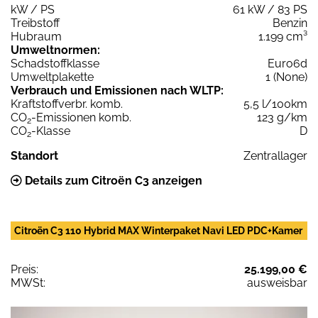
kW / PS
61 kW / 83 PS
Treibstoff
Benzin
Hubraum
1.199 cm³
Umweltnormen:
Schadstoffklasse
Euro6d
Umweltplakette
1 (None)
Verbrauch und Emissionen nach WLTP:
Kraftstoffverbr. komb.
5,5 l/100km
CO
-Emissionen komb.
123 g/km
2
CO
-Klasse
D
2
Standort
Zentrallager
Details zum Citroën C3 anzeigen
Citroën C3 110 Hybrid MAX Winterpaket Navi LED PDC+Kamer
Preis:
25.199,00 €
MWSt:
ausweisbar