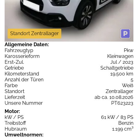
Standort Zentrallager
Allgemeine Daten:
Fahrzeugtyp
Pkw
Karosserieform
Kleinwagen
Erst-Zul.
Jul / 2023
Getriebe
Schaltgetriebe
Kilometerstand
19.500 km
Anzahl der Türen
5
Farbe
Weiß
Standort
Zentrallager
Lieferzeit
ab ca. 10.08.2026
Unsere Nummer
PT623223
Motor:
kW / PS
61 kW / 83 PS
Treibstoff
Benzin
Hubraum
1.199 cm³
Umweltnormen: