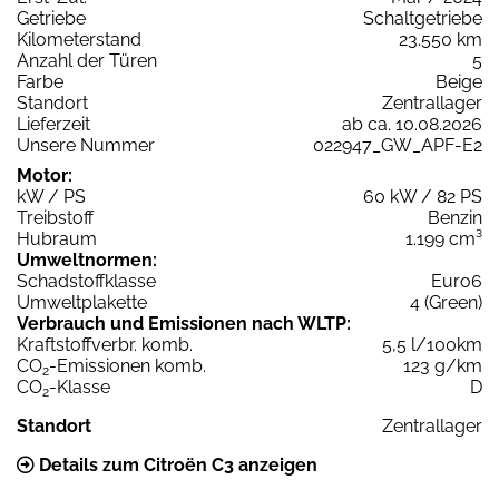
Getriebe
Schaltgetriebe
Kilometerstand
23.550 km
Anzahl der Türen
5
Farbe
Beige
Standort
Zentrallager
Lieferzeit
ab ca. 10.08.2026
Unsere Nummer
022947_GW_APF-E2
Motor:
kW / PS
60 kW / 82 PS
Treibstoff
Benzin
Hubraum
1.199 cm³
Umweltnormen:
Schadstoffklasse
Euro6
Umweltplakette
4 (Green)
Verbrauch und Emissionen nach WLTP:
Kraftstoffverbr. komb.
5,5 l/100km
CO
-Emissionen komb.
123 g/km
2
CO
-Klasse
D
2
Standort
Zentrallager
Details zum Citroën C3 anzeigen