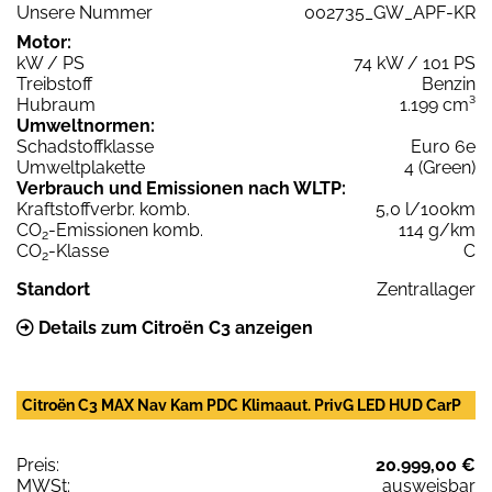
Unsere Nummer
002735_GW_APF-KR
Motor:
kW / PS
74 kW / 101 PS
Treibstoff
Benzin
Hubraum
1.199 cm³
Umweltnormen:
Schadstoffklasse
Euro 6e
Umweltplakette
4 (Green)
Verbrauch und Emissionen nach WLTP:
Kraftstoffverbr. komb.
5,0 l/100km
CO
-Emissionen komb.
114 g/km
2
CO
-Klasse
C
2
Standort
Zentrallager
Details zum Citroën C3 anzeigen
Citroën C3 MAX Nav Kam PDC Klimaaut. PrivG LED HUD CarP
Preis:
20.999,00 €
MWSt:
ausweisbar