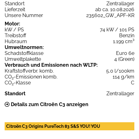
Standort
Zentrallager
Lieferzeit
ab ca. 10.08.2026
Unsere Nummer
235602_GW_APF-KR
Motor:
kW / PS
74 kW / 101 PS
Treibstoff
Benzin
Hubraum
1.199 cm³
Umweltnormen:
Schadstoffklasse
Euro 6e
Umweltplakette
4 (Green)
Verbrauch und Emissionen nach WLTP:
Kraftstoffverbr. komb.
5,0 l/100km
CO
-Emissionen komb.
114 g/km
2
CO
-Klasse
C
2
Standort
Zentrallager
Details zum Citroën C3 anzeigen
Citroën C3 Origins PureTech 83 S&S YOU! YOU