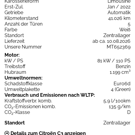
Karosserieform
Limousine
Erst-Zul.
Jan / 2022
Getriebe
Automatik
Kilometerstand
41.026 km
Anzahl der Türen
5
Farbe
Weiß
Standort
Zentrallager
Lieferzeit
ab ca. 10.08.2026
Unsere Nummer
MT652369
Motor:
kW / PS
81 kW / 110 PS
Treibstoff
Benzin
Hubraum
1.199 cm³
Umweltnormen:
Schadstoffklasse
Euro6d
Umweltplakette
4 (Green)
Verbrauch und Emissionen nach WLTP:
Kraftstoffverbr. komb.
5,9 l/100km
CO
-Emissionen komb.
135 g/km
2
CO
-Klasse
D
2
Standort
Zentrallager
Details zum Citroën C3 anzeigen