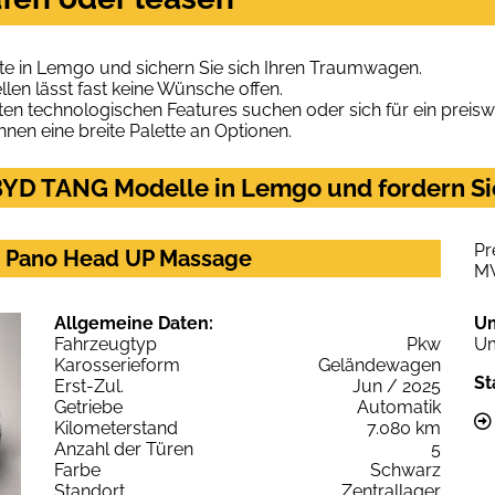
e in Lemgo und sichern Sie sich Ihren Traumwagen.
len lässt fast keine Wünsche offen.
en technologischen Features suchen oder sich für ein preiswe
hnen eine breite Palette an Optionen.
YD TANG Modelle in Lemgo und fordern Sie
Pr
 Pano Head UP Massage
M
Allgemeine Daten:
U
Fahrzeugtyp
Pkw
Um
Karosserieform
Geländewagen
St
Erst-Zul.
Jun / 2025
Getriebe
Automatik
Kilometerstand
7.080 km
Anzahl der Türen
5
Farbe
Schwarz
Standort
Zentrallager