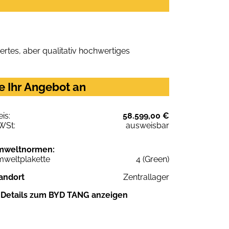
rtes, aber qualitativ hochwertiges
 Ihr Angebot an
eis:
58.599,00 €
WSt:
ausweisbar
mweltnormen:
weltplakette
4 (Green)
andort
Zentrallager
Details zum BYD TANG anzeigen