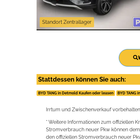
Standort Zentrallager
Stattdessen können Sie auch:
BYD TANG in Detmold Kaufen oder leasen
BYD TANG in
Irrtum und Zwischenverkauf vorbehalten
* Weitere Informationen zum offiziellen K
Stromverbrauch neuer Pkw können dem 'Lei
den offiziellen Stromverbrauch neuer P