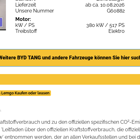
Lieferzeit
ab ca. 10.08.2026
Unsere Nummer
G60882
Motor:
kW / PS
380 kW / 517 PS
Treibstoff
Elektro
Weitere BYD TANG und andere Fahrzeuge können Sie hier suc
 Lemgo Kaufen oder leasen
.
2
raftstoffverbrauch und zu den offiziellen spezifischen CO
-Emi
tfaden über den offiziellen Kraftstoffverbrauch, die offizie
kw' entnommen werden, der an allen Verkaufsstellen und bei