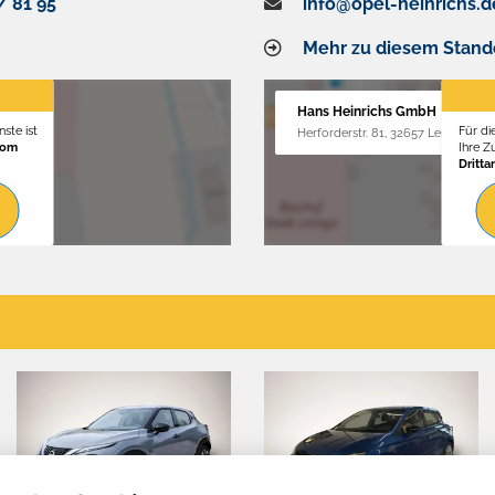
/ 81 95
info@opel-heinrichs.d
Mehr zu diesem Stand
Hans Heinrichs GmbH
ste ist
Für di
Herforderstr. 81, 32657 Lemgo
vom
Ihre 
Dritta