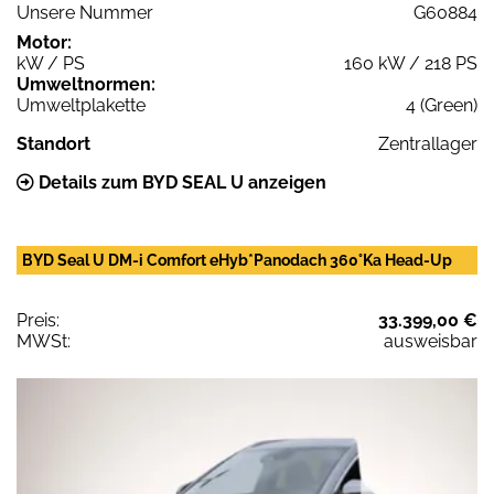
Unsere Nummer
G60884
Motor:
kW / PS
160 kW / 218 PS
Umweltnormen:
Umweltplakette
4 (Green)
Standort
Zentrallager
Details zum BYD SEAL U anzeigen
BYD Seal U DM-i Comfort eHyb*Panodach 360°Ka Head-Up
Preis:
33.399,00 €
MWSt:
ausweisbar