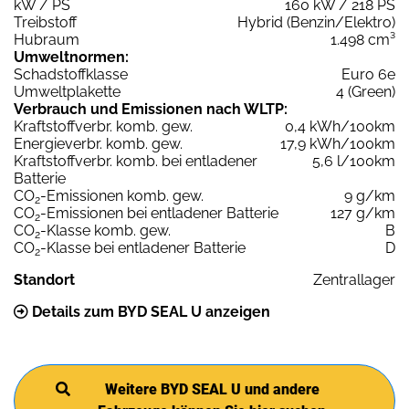
kW / PS
160 kW / 218 PS
Treibstoff
Hybrid (Benzin/Elektro)
Hubraum
1.498 cm³
Umweltnormen:
Schadstoffklasse
Euro 6e
Umweltplakette
4 (Green)
Verbrauch und Emissionen nach WLTP:
Kraftstoffverbr. komb. gew.
0,4 kWh/100km
Energieverbr. komb. gew.
17,9 kWh/100km
Kraftstoffverbr. komb. bei entladener
5,6 l/100km
Batterie
CO
-Emissionen komb. gew.
9 g/km
2
CO
-Emissionen bei entladener Batterie
127 g/km
2
CO
-Klasse komb. gew.
B
2
CO
-Klasse bei entladener Batterie
D
2
Standort
Zentrallager
Details zum BYD SEAL U anzeigen
Weitere BYD SEAL U und andere