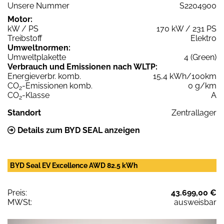
Unsere Nummer
S2204900
Motor:
kW / PS
170 kW / 231 PS
Treibstoff
Elektro
Umweltnormen:
Umweltplakette
4 (Green)
Verbrauch und Emissionen nach WLTP:
Energieverbr. komb.
15,4 kWh/100km
CO
-Emissionen komb.
0 g/km
2
CO
-Klasse
A
2
Standort
Zentrallager
Details zum BYD SEAL anzeigen
BYD Seal EV Excellence AWD 82.5 kWh
Preis:
43.699,00 €
MWSt:
ausweisbar