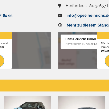
Herforderstr. 81, 32657
/ 81 95
info@opel-heinrichs.d
Mehr zu diesem Stand
Hans Heinrichs GmbH
ste ist
Für di
Herforderstr. 81, 32657 Lemgo
vom
Ihre 
Dritta