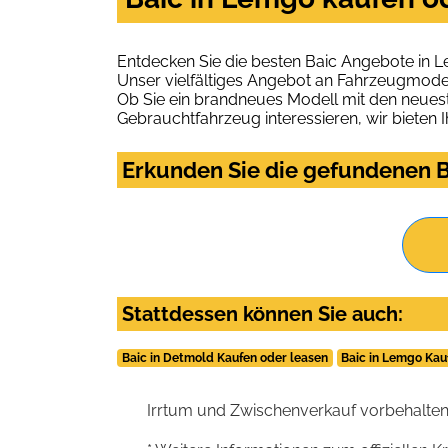
Entdecken Sie die besten Baic Angebote in 
Unser vielfältiges Angebot an Fahrzeugmodel
Ob Sie ein brandneues Modell mit den neuest
Gebrauchtfahrzeug interessieren, wir bieten I
Erkunden Sie die gefundenen B
Stattdessen können Sie auch:
Baic in Detmold Kaufen oder leasen
Baic in Lemgo Kau
Irrtum und Zwischenverkauf vorbehalten