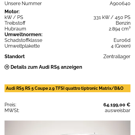
Unsere Nummer
A900640
Motor:
kW / PS
331 kW / 450 PS
Treibstoff
Benzin
Hubraum
2.894 cm³
Umweltnormen:
Schadstoffklasse
Euro6d
Umweltplakette
4 (Green)
Standort
Zentrallager
Details zum Audi RS5 anzeigen
Audi RS5 RS 5 Coupe 2.9 TFSI quattro tiptronic Matrix/B&O
Preis:
64.199,00 €
MWSt:
ausweisbar