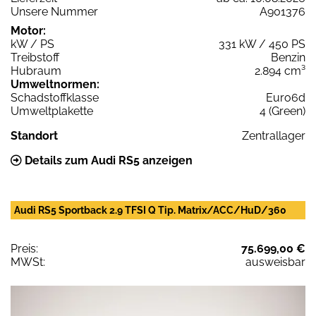
Unsere Nummer
A901376
Motor:
kW / PS
331 kW / 450 PS
Treibstoff
Benzin
Hubraum
2.894 cm³
Umweltnormen:
Schadstoffklasse
Euro6d
Umweltplakette
4 (Green)
Standort
Zentrallager
Details zum Audi RS5 anzeigen
Audi RS5 Sportback 2.9 TFSI Q Tip. Matrix/ACC/HuD/360
Preis:
75.699,00 €
MWSt:
ausweisbar