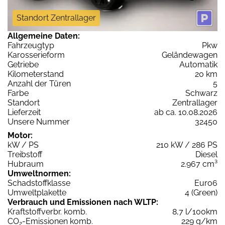
Standort Zentrallager
Allgemeine Daten:
Fahrzeugtyp
Pkw
Karosserieform
Geländewagen
Getriebe
Automatik
Kilometerstand
20 km
Anzahl der Türen
5
Farbe
Schwarz
Standort
Zentrallager
Lieferzeit
ab ca. 10.08.2026
Unsere Nummer
32450
Motor:
kW / PS
210 kW / 286 PS
Treibstoff
Diesel
Hubraum
2.967 cm³
Umweltnormen:
Schadstoffklasse
Euro6
Umweltplakette
4 (Green)
Verbrauch und Emissionen nach WLTP:
Kraftstoffverbr. komb.
8,7 l/100km
CO
-Emissionen komb.
229 g/km
2