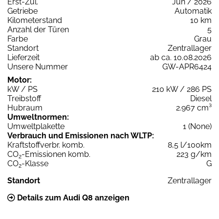
Erst-Zul.
Jun / 2026
Getriebe
Automatik
Kilometerstand
10 km
Anzahl der Türen
5
Farbe
Grau
Standort
Zentrallager
Lieferzeit
ab ca. 10.08.2026
Unsere Nummer
GW-APR6424
Motor:
kW / PS
210 kW / 286 PS
Treibstoff
Diesel
Hubraum
2.967 cm³
Umweltnormen:
Umweltplakette
1 (None)
Verbrauch und Emissionen nach WLTP:
Kraftstoffverbr. komb.
8,5 l/100km
CO
-Emissionen komb.
223 g/km
2
CO
-Klasse
G
2
Standort
Zentrallager
Details zum Audi Q8 anzeigen