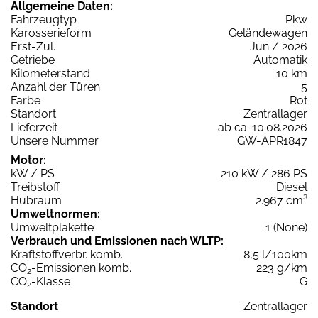
Allgemeine Daten:
Fahrzeugtyp
Pkw
Karosserieform
Geländewagen
Erst-Zul.
Jun / 2026
Getriebe
Automatik
Kilometerstand
10 km
Anzahl der Türen
5
Farbe
Rot
Standort
Zentrallager
Lieferzeit
ab ca. 10.08.2026
Unsere Nummer
GW-APR1847
Motor:
kW / PS
210 kW / 286 PS
Treibstoff
Diesel
Hubraum
2.967 cm³
Umweltnormen:
Umweltplakette
1 (None)
Verbrauch und Emissionen nach WLTP:
Kraftstoffverbr. komb.
8,5 l/100km
CO
-Emissionen komb.
223 g/km
2
CO
-Klasse
G
2
Standort
Zentrallager