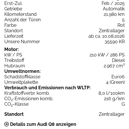
Erst-Zul.
Feb / 2025
Getriebe
Automatik
Kilometerstand
21.980 km
Anzahl der Türen
5
Farbe
Rot
Standort
Zentrallager
Lieferzeit
ab ca. 10.08.2026
Unsere Nummer
35590 KR
Motor:
kW / PS
210 kW / 286 PS
Treibstoff
Diesel
Hubraum
2.967 cm³
Umweltnormen:
Schadstoffklasse
Euro6
Umweltplakette
4 (Green)
Verbrauch und Emissionen nach WLTP:
Kraftstoffverbr. komb.
8,0 l/100km
CO
-Emissionen komb.
216 g/km
2
CO
-Klasse
G
2
Standort
Zentrallager
Details zum Audi Q8 anzeigen