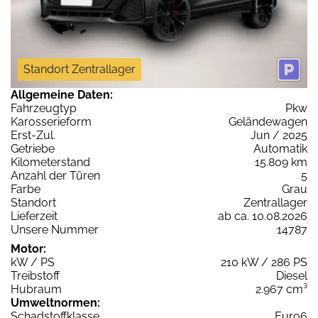
Standort Zentrallager
Allgemeine Daten:
Fahrzeugtyp
Pkw
Karosserieform
Geländewagen
Erst-Zul.
Jun / 2025
Getriebe
Automatik
Kilometerstand
15.809 km
Anzahl der Türen
5
Farbe
Grau
Standort
Zentrallager
Lieferzeit
ab ca. 10.08.2026
Unsere Nummer
14787
Motor:
kW / PS
210 kW / 286 PS
Treibstoff
Diesel
Hubraum
2.967 cm³
Umweltnormen:
Schadstoffklasse
Euro6