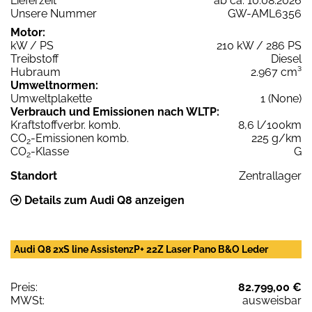
Lieferzeit
ab ca. 10.08.2026
Unsere Nummer
GW-AML6356
Motor:
kW / PS
210 kW / 286 PS
Treibstoff
Diesel
Hubraum
2.967 cm³
Umweltnormen:
Umweltplakette
1 (None)
Verbrauch und Emissionen nach WLTP:
Kraftstoffverbr. komb.
8,6 l/100km
CO
-Emissionen komb.
225 g/km
2
CO
-Klasse
G
2
Standort
Zentrallager
Details zum Audi Q8 anzeigen
Audi Q8 2xS line AssistenzP+ 22Z Laser Pano B&O Leder
Preis:
82.799,00 €
MWSt:
ausweisbar