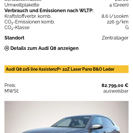
Umweltplakette
4 (Green)
Verbrauch und Emissionen nach WLTP:
Kraftstoffverbr. komb.
8,6 l/100km
CO
-Emissionen komb.
226 g/km
2
CO
-Klasse
G
2
Standort
Zentrallager
Details zum Audi Q8 anzeigen
Audi Q8 2xS line AssistenzP+ 22Z Laser Pano B&O Leder
Preis:
82.799,00 €
MWSt:
ausweisbar