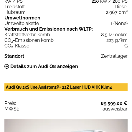
kW / PS
210 kW / 286 PS
Treibstoff
Diesel
Hubraum
2.967 cm³
Umweltnormen:
Umweltplakette
1 (None)
Verbrauch und Emissionen nach WLTP:
Kraftstoffverbr. komb.
8,5 l/100km
CO
-Emissionen komb.
223 g/km
2
CO
-Klasse
G
2
Standort
Zentrallager
Details zum Audi Q8 anzeigen
Audi Q8 2xS line AssistenzP+ 22Z Laser HUD AHK Klim4
Preis:
89.599,00 €
MWSt:
ausweisbar