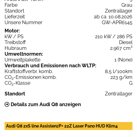
Farbe
Grau
Standort
Zentrallager
Lieferzeit
ab ca. 10.08.2026
Unsere Nummer
GW-APR6145
Motor:
kW / PS
210 kW / 286 PS
Treibstoff
Diesel
Hubraum
2.967 cm³
Umweltnormen:
Umweltplakette
1 (None)
Verbrauch und Emissionen nach WLTP:
Kraftstoffverbr. komb.
8,5 l/100km
CO
-Emissionen komb.
223 g/km
2
CO
-Klasse
G
2
Standort
Zentrallager
Details zum Audi Q8 anzeigen
Audi Q8 2xS line AssistenzP+ 22Z Laser Pano HUD Klim4