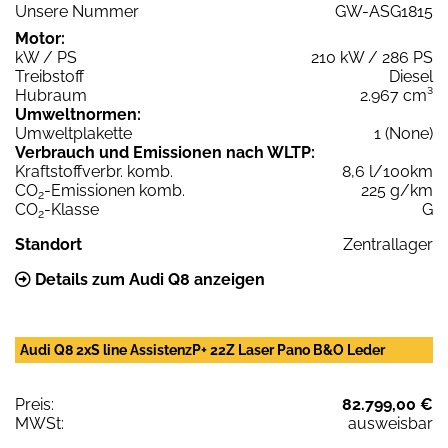
Unsere Nummer
GW-ASG1815
Motor:
kW / PS
210 kW / 286 PS
Treibstoff
Diesel
Hubraum
2.967 cm³
Umweltnormen:
Umweltplakette
1 (None)
Verbrauch und Emissionen nach WLTP:
Kraftstoffverbr. komb.
8,6 l/100km
CO
-Emissionen komb.
225 g/km
2
CO
-Klasse
G
2
Standort
Zentrallager
Details zum Audi Q8 anzeigen
Audi Q8 2xS line AssistenzP+ 22Z Laser Pano B&O Leder
Preis:
82.799,00 €
MWSt:
ausweisbar