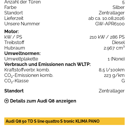
Anzahl der Türen
5
Farbe
Silber
Standort
Zentrallager
Lieferzeit
ab ca. 10.08.2026
Unsere Nummer
GW-APR6100
Motor:
kW / PS
210 kW / 286 PS
Treibstoff
Diesel
Hubraum
2.967 cm³
Umweltnormen:
Umweltplakette
1 (None)
Verbrauch und Emissionen nach WLTP:
Kraftstoffverbr. komb.
8,5 l/100km
CO
-Emissionen komb.
223 g/km
2
CO
-Klasse
G
2
Standort
Zentrallager
Details zum Audi Q8 anzeigen
Audi Q8 50 TD S line quattro S tronic KLIMA PANO