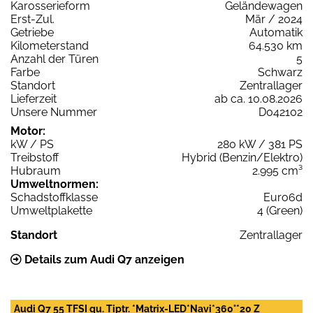
Karosserieform
Geländewagen
Erst-Zul.
Mär / 2024
Getriebe
Automatik
Kilometerstand
64.530 km
Anzahl der Türen
5
Farbe
Schwarz
Standort
Zentrallager
Lieferzeit
ab ca. 10.08.2026
Unsere Nummer
D042102
Motor:
kW / PS
280 kW / 381 PS
Treibstoff
Hybrid (Benzin/Elektro)
Hubraum
2.995 cm³
Umweltnormen:
Schadstoffklasse
Euro6d
Umweltplakette
4 (Green)
Standort
Zentrallager
Details zum Audi Q7 anzeigen
Audi Q7 55 TFSI qu. Tiptr. *Matrix-LED*Navi*360°*20 Z