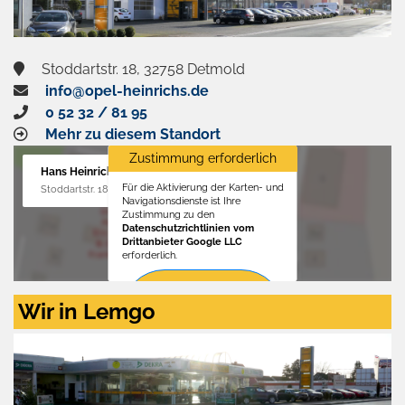
Stoddartstr. 18, 32758 Detmold
info@opel-heinrichs.de
0 52 32 / 81 95
Mehr zu diesem Standort
Zustimmung erforderlich
Hans Heinrichs GmbH
Für die Aktivierung der Karten- und
Stoddartstr. 18, 32758 Detmold
Navigationsdienste ist Ihre
Zustimmung zu den
Datenschutzrichtlinien vom
Drittanbieter Google LLC
erforderlich.
Zustimmen
Wir in Lemgo
und
aktivieren