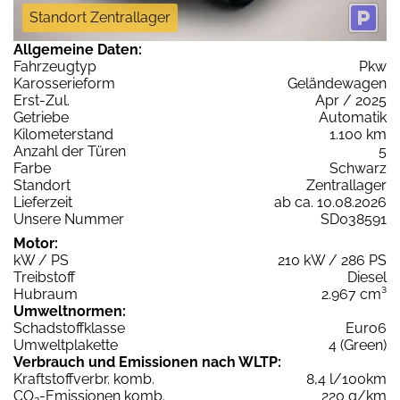
Standort Zentrallager
Allgemeine Daten:
Fahrzeugtyp
Pkw
Karosserieform
Geländewagen
Erst-Zul.
Apr / 2025
Getriebe
Automatik
Kilometerstand
1.100 km
Anzahl der Türen
5
Farbe
Schwarz
Standort
Zentrallager
Lieferzeit
ab ca. 10.08.2026
Unsere Nummer
SD038591
Motor:
kW / PS
210 kW / 286 PS
Treibstoff
Diesel
Hubraum
2.967 cm³
Umweltnormen:
Schadstoffklasse
Euro6
Umweltplakette
4 (Green)
Verbrauch und Emissionen nach WLTP:
Kraftstoffverbr. komb.
8,4 l/100km
CO
-Emissionen komb.
220 g/km
2