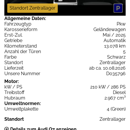
Standort Zentrallager
Allgemeine Daten:
Fahrzeugtyp
Pkw
Karosserieform
Geländewagen
Erst-Zul.
Mai / 2025
Getriebe
Automatik
Kilometerstand
13.078 km
Anzahl der Türen
5
Farbe
Schwarz
Standort
Zentrallager
Lieferzeit
ab ca. 10.08.2026
Unsere Nummer
D035796
Motor:
kW / PS
210 kW / 286 PS
Treibstoff
Diesel
Hubraum
2.967 cm³
Umweltnormen:
Umweltplakette
4 (Green)
Standort
Zentrallager
Details zum Audi Q7 anzeigen