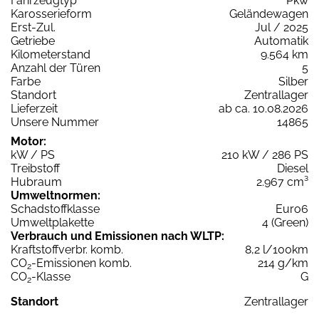
Fahrzeugtyp
Pkw
Karosserieform
Geländewagen
Erst-Zul.
Jul / 2025
Getriebe
Automatik
Kilometerstand
9.564 km
Anzahl der Türen
5
Farbe
Silber
Standort
Zentrallager
Lieferzeit
ab ca. 10.08.2026
Unsere Nummer
14865
Motor:
kW / PS
210 kW / 286 PS
Treibstoff
Diesel
Hubraum
2.967 cm³
Umweltnormen:
Schadstoffklasse
Euro6
Umweltplakette
4 (Green)
Verbrauch und Emissionen nach WLTP:
Kraftstoffverbr. komb.
8,2 l/100km
CO
-Emissionen komb.
214 g/km
2
CO
-Klasse
G
2
Standort
Zentrallager