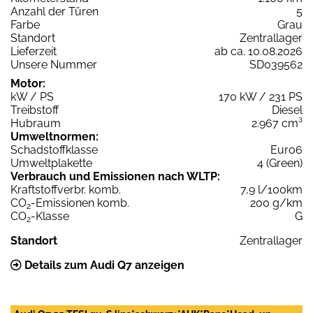
Anzahl der Türen
5
Farbe
Grau
Standort
Zentrallager
Lieferzeit
ab ca. 10.08.2026
Unsere Nummer
SD039562
Motor:
kW / PS
170 kW / 231 PS
Treibstoff
Diesel
Hubraum
2.967 cm³
Umweltnormen:
Schadstoffklasse
Euro6
Umweltplakette
4 (Green)
Verbrauch und Emissionen nach WLTP:
Kraftstoffverbr. komb.
7,9 l/100km
CO
-Emissionen komb.
200 g/km
2
CO
-Klasse
G
2
Standort
Zentrallager
Details zum Audi Q7 anzeigen