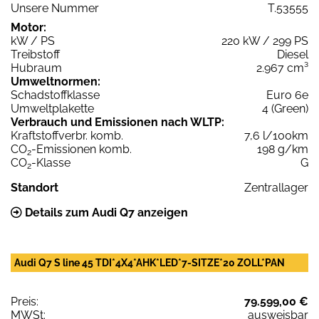
Unsere Nummer
T.53555
Motor:
kW / PS
220 kW / 299 PS
Treibstoff
Diesel
Hubraum
2.967 cm³
Umweltnormen:
Schadstoffklasse
Euro 6e
Umweltplakette
4 (Green)
Verbrauch und Emissionen nach WLTP:
Kraftstoffverbr. komb.
7,6 l/100km
CO
-Emissionen komb.
198 g/km
2
CO
-Klasse
G
2
Standort
Zentrallager
Details zum Audi Q7 anzeigen
Audi Q7 S line 45 TDI*4X4*AHK*LED*7-SITZE*20 ZOLL*PAN
Preis:
79.599,00 €
MWSt:
ausweisbar