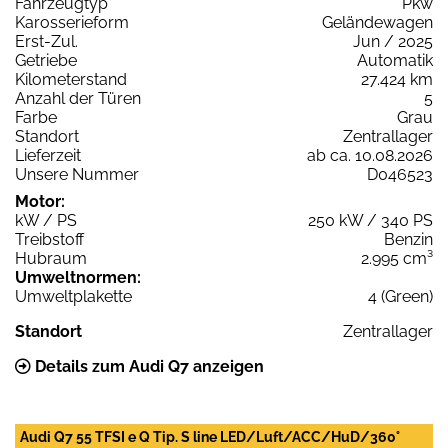
Fahrzeugtyp
Pkw
Karosserieform
Geländewagen
Erst-Zul.
Jun / 2025
Getriebe
Automatik
Kilometerstand
27.424 km
Anzahl der Türen
5
Farbe
Grau
Standort
Zentrallager
Lieferzeit
ab ca. 10.08.2026
Unsere Nummer
D046523
Motor:
kW / PS
250 kW / 340 PS
Treibstoff
Benzin
Hubraum
2.995 cm³
Umweltnormen:
Umweltplakette
4 (Green)
Standort
Zentrallager
Details zum Audi Q7 anzeigen
Audi Q7 55 TFSI e Q Tip. S line LED/Luft/ACC/HuD/360°