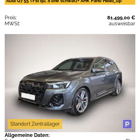
Audi Q7 55 TFSI qu. S line*schwarz+*AHK*Pano*Head_up
Preis:
81.499,00 €
MWSt:
ausweisbar
Standort Zentrallager
Allgemeine Daten: