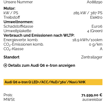
Unsere Nummer
A088290
Motor:
kW / PS
285 kW / 387 PS
Treibstoff
Elektro
Umweltnormen:
Schadstoffklasse
Euro6
Umweltplakette
4 (Green)
Verbrauch und Emissionen nach WLTP:
Energieverbr. komb.
18,9 kWh/100km
CO
-Emissionen komb.
0 g/km
2
CO
-Klasse
A
2
Standort
Zentrallager
Details zum Audi Q6 e-tron anzeigen
Audi Q6 e-tron Q LED+/ACC/HuD/360°/Navi/AHK
Preis:
71.599,00 €
MWSt:
ausweisbar