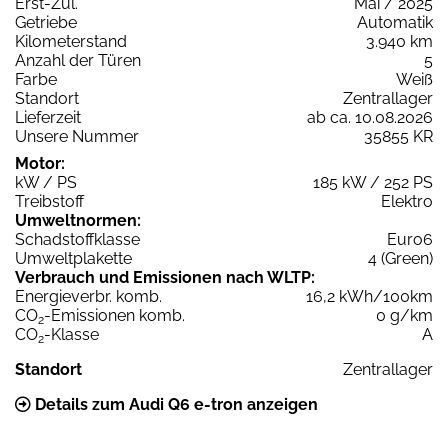
Erst-Zul.
Mai / 2025
Getriebe
Automatik
Kilometerstand
3.940 km
Anzahl der Türen
5
Farbe
Weiß
Standort
Zentrallager
Lieferzeit
ab ca. 10.08.2026
Unsere Nummer
35855 KR
Motor:
kW / PS
185 kW / 252 PS
Treibstoff
Elektro
Umweltnormen:
Schadstoffklasse
Euro6
Umweltplakette
4 (Green)
Verbrauch und Emissionen nach WLTP:
Energieverbr. komb.
16,2 kWh/100km
CO
-Emissionen komb.
0 g/km
2
CO
-Klasse
A
2
Standort
Zentrallager
Details zum Audi Q6 e-tron anzeigen