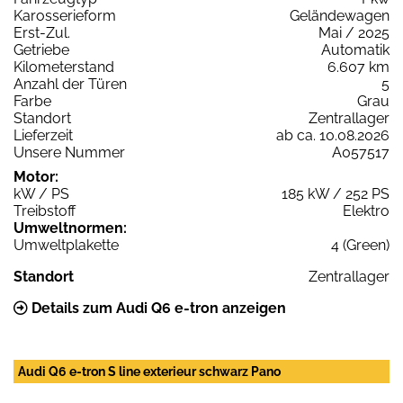
Karosserieform
Geländewagen
Erst-Zul.
Mai / 2025
Getriebe
Automatik
Kilometerstand
6.607 km
Anzahl der Türen
5
Farbe
Grau
Standort
Zentrallager
Lieferzeit
ab ca. 10.08.2026
Unsere Nummer
A057517
Motor:
kW / PS
185 kW / 252 PS
Treibstoff
Elektro
Umweltnormen:
Umweltplakette
4 (Green)
Standort
Zentrallager
Details zum Audi Q6 e-tron anzeigen
Audi Q6 e-tron S line exterieur schwarz Pano