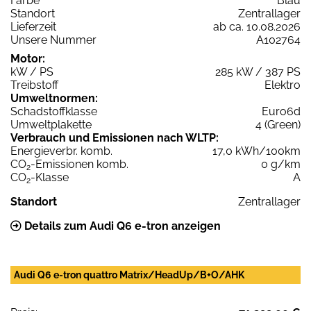
Farbe
Blau
Standort
Zentrallager
Lieferzeit
ab ca. 10.08.2026
Unsere Nummer
A102764
Motor:
kW / PS
285 kW / 387 PS
Treibstoff
Elektro
Umweltnormen:
Schadstoffklasse
Euro6d
Umweltplakette
4 (Green)
Verbrauch und Emissionen nach WLTP:
Energieverbr. komb.
17,0 kWh/100km
CO
-Emissionen komb.
0 g/km
2
CO
-Klasse
A
2
Standort
Zentrallager
Details zum Audi Q6 e-tron anzeigen
Audi Q6 e-tron quattro Matrix/HeadUp/B+O/AHK