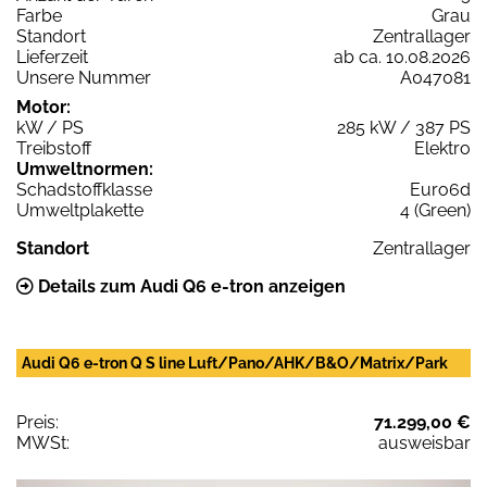
Farbe
Grau
Standort
Zentrallager
Lieferzeit
ab ca. 10.08.2026
Unsere Nummer
A047081
Motor:
kW / PS
285 kW / 387 PS
Treibstoff
Elektro
Umweltnormen:
Schadstoffklasse
Euro6d
Umweltplakette
4 (Green)
Standort
Zentrallager
Details zum Audi Q6 e-tron anzeigen
Audi Q6 e-tron Q S line Luft/Pano/AHK/B&O/Matrix/Park
Preis:
71.299,00 €
MWSt:
ausweisbar