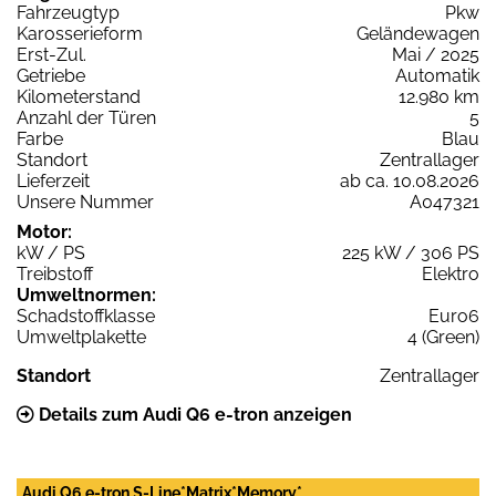
Fahrzeugtyp
Pkw
Karosserieform
Geländewagen
Erst-Zul.
Mai / 2025
Getriebe
Automatik
Kilometerstand
12.980 km
Anzahl der Türen
5
Farbe
Blau
Standort
Zentrallager
Lieferzeit
ab ca. 10.08.2026
Unsere Nummer
A047321
Motor:
kW / PS
225 kW / 306 PS
Treibstoff
Elektro
Umweltnormen:
Schadstoffklasse
Euro6
Umweltplakette
4 (Green)
Standort
Zentrallager
Details zum Audi Q6 e-tron anzeigen
Audi Q6 e-tron S-Line*Matrix*Memory*