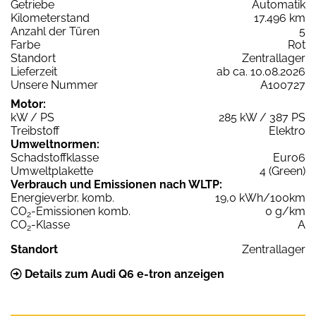
Getriebe
Automatik
Kilometerstand
17.496 km
Anzahl der Türen
5
Farbe
Rot
Standort
Zentrallager
Lieferzeit
ab ca. 10.08.2026
Unsere Nummer
A100727
Motor:
kW / PS
285 kW / 387 PS
Treibstoff
Elektro
Umweltnormen:
Schadstoffklasse
Euro6
Umweltplakette
4 (Green)
Verbrauch und Emissionen nach WLTP:
Energieverbr. komb.
19,0 kWh/100km
CO
-Emissionen komb.
0 g/km
2
CO
-Klasse
A
2
Standort
Zentrallager
Details zum Audi Q6 e-tron anzeigen