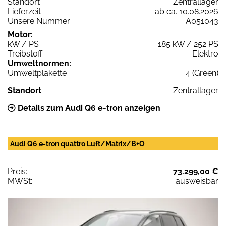
Standort
Zentrallager
Lieferzeit
ab ca. 10.08.2026
Unsere Nummer
A051043
Motor:
kW / PS
185 kW / 252 PS
Treibstoff
Elektro
Umweltnormen:
Umweltplakette
4 (Green)
Standort
Zentrallager
Details zum Audi Q6 e-tron anzeigen
Audi Q6 e-tron quattro Luft/Matrix/B+O
Preis:
73.299,00 €
MWSt:
ausweisbar