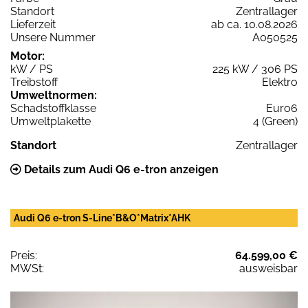
Standort
Zentrallager
Lieferzeit
ab ca. 10.08.2026
Unsere Nummer
A050525
Motor:
kW / PS
225 kW / 306 PS
Treibstoff
Elektro
Umweltnormen:
Schadstoffklasse
Euro6
Umweltplakette
4 (Green)
Standort
Zentrallager
Details zum Audi Q6 e-tron anzeigen
Audi Q6 e-tron S-Line*B&O*Matrix*AHK
Preis:
64.599,00 €
MWSt:
ausweisbar