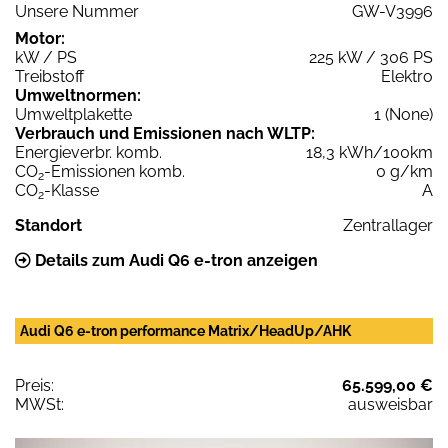
Unsere Nummer
GW-V3996
Motor:
kW / PS
225 kW / 306 PS
Treibstoff
Elektro
Umweltnormen:
Umweltplakette
1 (None)
Verbrauch und Emissionen nach WLTP:
Energieverbr. komb.
18,3 kWh/100km
CO
-Emissionen komb.
0 g/km
2
CO
-Klasse
A
2
Standort
Zentrallager
Details zum Audi Q6 e-tron anzeigen
Audi Q6 e-tron performance Matrix/HeadUp/AHK
Preis:
65.599,00 €
MWSt:
ausweisbar