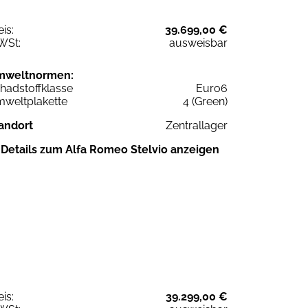
eis:
39.699,00 €
WSt:
ausweisbar
mweltnormen:
hadstoffklasse
Euro6
weltplakette
4 (Green)
andort
Zentrallager
Details zum Alfa Romeo Stelvio anzeigen
eis:
39.299,00 €