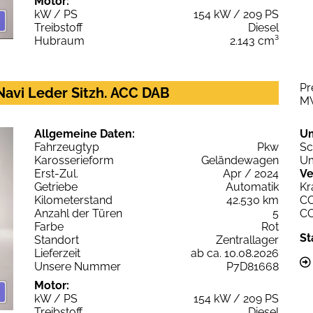
Motor:
kW / PS
154 kW / 209 PS
Treibstoff
Diesel
Hubraum
2.143 cm³
Pr
 Navi Leder Sitzh. ACC DAB
M
Allgemeine Daten:
U
Fahrzeugtyp
Pkw
Sc
Karosserieform
Geländewagen
Um
Erst-Zul.
Apr / 2024
Ve
Getriebe
Automatik
Kr
Kilometerstand
42.530 km
C
Anzahl der Türen
5
C
Farbe
Rot
St
Standort
Zentrallager
Lieferzeit
ab ca. 10.08.2026
Unsere Nummer
P7D81668
Motor:
kW / PS
154 kW / 209 PS
Treibstoff
Diesel