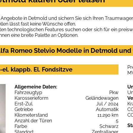
o Angebote in Detmold und sichern Sie sich Ihren Traumwagen
len lässt fast keine Wünsche offen.
en technologischen Features suchen oder sich für ein preiswe
hnen eine breite Palette an Optionen.
lfa Romeo Stelvio Modelle in Detmold und 
Pr
el. klappb. El. Fondsitzve
M
Allgemeine Daten:
U
Fahrzeugtyp
Pkw
Um
Karosserieform
Geländewagen
Ve
Erst-Zul.
Jul / 2024
Kr
Getriebe
Automatik
C
Kilometerstand
11.290 km
C
Anzahl der Türen
5
St
Farbe
Schwarz
Standort
Zentrallager