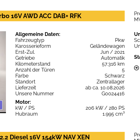
Pr
urbo 16V AWD ACC DAB+ RFK
M
Allgemeine Daten:
U
Fahrzeugtyp
Pkw
Sc
Karosserieform
Geländewagen
Um
Erst-Zul.
Jun / 2021
St
Getriebe
Automatik
Kilometerstand
57.316 km
Anzahl der Türen
5
Farbe
Schwarz
Standort
Zentrallager
Lieferzeit
ab ca. 10.08.2026
Unsere Nummer
G0024416
Motor:
kW / PS
206 kW / 280 PS
Hubraum
1.995 cm³
Pr
2.2 Diesel 16V 154kW NAV XEN