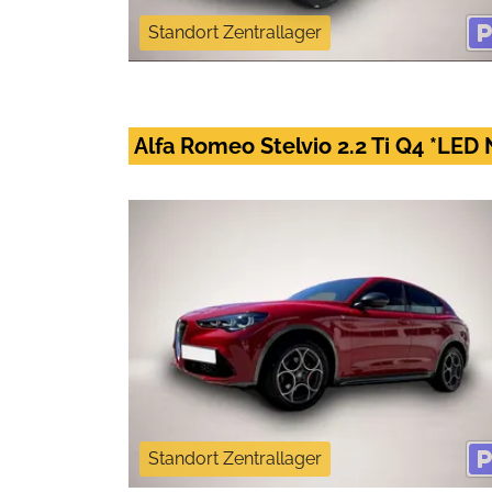
Standort Zentrallager
Alfa Romeo Stelvio 2.2 Ti Q4 *LED
Standort Zentrallager