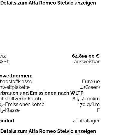
Details zum Alfa Romeo Stelvio anzeigen
eis:
64.899,00 €
WSt:
ausweisbar
mweltnormen:
hadstoffklasse
Euro 6e
weltplakette
4 (Green)
rbrauch und Emissionen nach WLTP:
aftstoffverbr. komb.
6,5 l/100km
O
-Emissionen komb.
170 g/km
2
O
-Klasse
F
2
andort
Zentrallager
Details zum Alfa Romeo Stelvio anzeigen