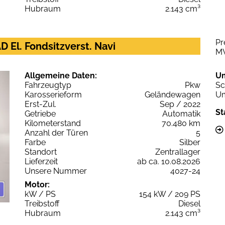
Hubraum
2.143 cm³
Pr
D El. Fondsitzverst. Navi
M
Allgemeine Daten:
U
Fahrzeugtyp
Pkw
Sc
Karosserieform
Geländewagen
Um
Erst-Zul.
Sep / 2022
St
Getriebe
Automatik
Kilometerstand
70.480 km
Anzahl der Türen
5
Farbe
Silber
Standort
Zentrallager
Lieferzeit
ab ca. 10.08.2026
Unsere Nummer
4027-24
Motor:
kW / PS
154 kW / 209 PS
Treibstoff
Diesel
Hubraum
2.143 cm³