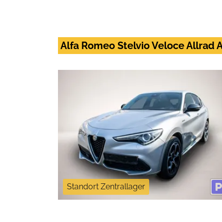
Alfa Romeo Stelvio Veloce Allrad A
Standort Zentrallager