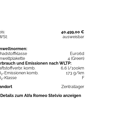
eis:
40.499,00 €
WSt:
ausweisbar
mweltnormen:
hadstoffklasse
Euro6d
weltplakette
4 (Green)
rbrauch und Emissionen nach WLTP:
aftstoffverbr. komb.
6,6 l/100km
O
-Emissionen komb.
173 g/km
2
O
-Klasse
F
2
andort
Zentrallager
Details zum Alfa Romeo Stelvio anzeigen