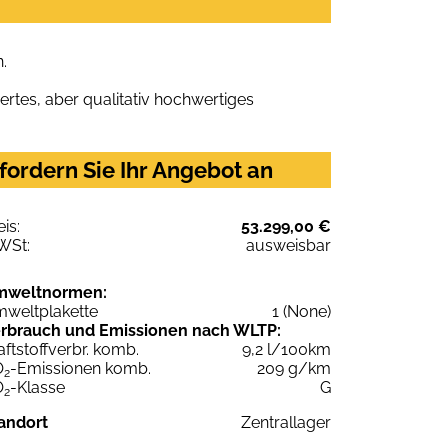
.
rtes, aber qualitativ hochwertiges
fordern Sie Ihr Angebot an
eis:
53.299,00 €
WSt:
ausweisbar
mweltnormen:
weltplakette
1 (None)
rbrauch und Emissionen nach WLTP:
aftstoffverbr. komb.
9,2 l/100km
O
-Emissionen komb.
209 g/km
2
O
-Klasse
G
2
andort
Zentrallager