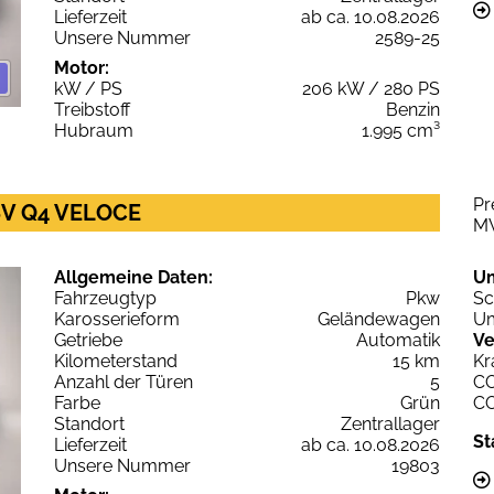
Lieferzeit
ab ca. 10.08.2026
Unsere Nummer
2589-25
Motor:
kW / PS
206 kW / 280 PS
Treibstoff
Benzin
Hubraum
1.995 cm³
Pr
16V Q4 VELOCE
M
Allgemeine Daten:
U
Fahrzeugtyp
Pkw
Sc
Karosserieform
Geländewagen
Um
Getriebe
Automatik
Ve
Kilometerstand
15 km
Kr
Anzahl der Türen
5
C
Farbe
Grün
C
Standort
Zentrallager
St
Lieferzeit
ab ca. 10.08.2026
Unsere Nummer
19803