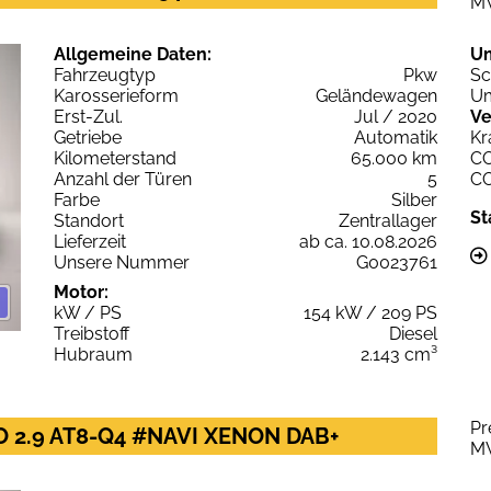
M
Allgemeine Daten:
U
Fahrzeugtyp
Pkw
Sc
Karosserieform
Geländewagen
Um
Erst-Zul.
Jul / 2020
Ve
Getriebe
Automatik
Kr
Kilometerstand
65.000 km
C
Anzahl der Türen
5
C
Farbe
Silber
St
Standort
Zentrallager
Lieferzeit
ab ca. 10.08.2026
Unsere Nummer
G0023761
Motor:
kW / PS
154 kW / 209 PS
Treibstoff
Diesel
Hubraum
2.143 cm³
Pr
O 2.9 AT8-Q4 #NAVI XENON DAB+
M