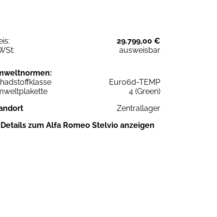
eis:
29.799,00 €
WSt:
ausweisbar
mweltnormen:
hadstoffklasse
Euro6d-TEMP
weltplakette
4 (Green)
andort
Zentrallager
Details zum Alfa Romeo Stelvio anzeigen