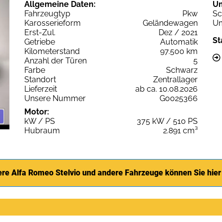
Allgemeine Daten:
U
Fahrzeugtyp
Pkw
Sc
Karosserieform
Geländewagen
Um
Erst-Zul.
Dez / 2021
St
Getriebe
Automatik
Kilometerstand
97.500 km
Anzahl der Türen
5
Farbe
Schwarz
Standort
Zentrallager
Lieferzeit
ab ca. 10.08.2026
Unsere Nummer
G0025366
Motor:
kW / PS
375 kW / 510 PS
Hubraum
2.891 cm³
ere Alfa Romeo Stelvio und andere Fahrzeuge können Sie hier