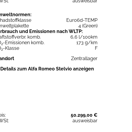
WSt:
ausweisbar
mweltnormen:
hadstoffklasse
Euro6d-TEMP
weltplakette
4 (Green)
rbrauch und Emissionen nach WLTP:
aftstoffverbr. komb.
6,6 l/100km
O
-Emissionen komb.
173 g/km
2
O
-Klasse
F
2
andort
Zentrallager
Details zum Alfa Romeo Stelvio anzeigen
eis:
50.299,00 €
WSt:
ausweisbar