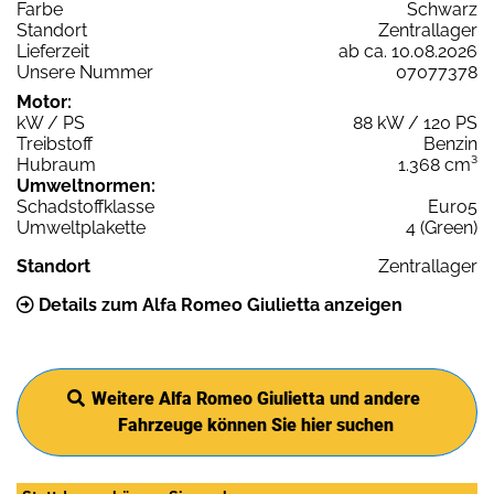
Farbe
Schwarz
Standort
Zentrallager
Lieferzeit
ab ca. 10.08.2026
Unsere Nummer
07077378
Motor:
kW / PS
88 kW / 120 PS
Treibstoff
Benzin
Hubraum
1.368 cm³
Umweltnormen:
Schadstoffklasse
Euro5
Umweltplakette
4 (Green)
Standort
Zentrallager
Details zum Alfa Romeo Giulietta anzeigen
Weitere Alfa Romeo Giulietta und andere
Fahrzeuge können Sie hier suchen